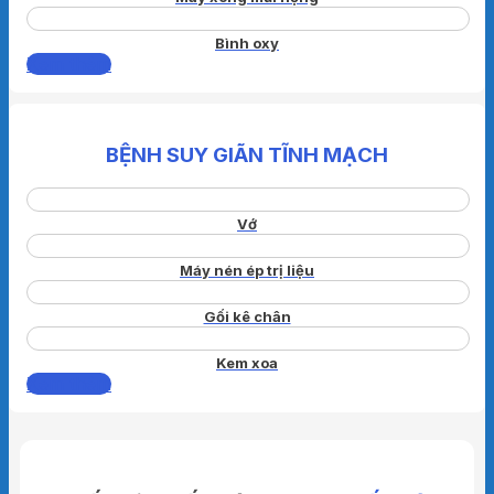
Bình oxy
Xem thêm
BỆNH SUY GIÃN TĨNH MẠCH
Vớ
Máy nén ép trị liệu
Gối kê chân
Kem xoa
Xem thêm