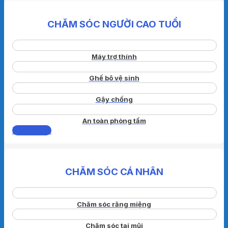
CHĂM SÓC NGƯỜI CAO TUỔI
Máy trợ thính
Ghế bô vệ sinh
Gậy chống
An toàn phòng tấm
Xem thêm
CHĂM SÓC CÁ NHÂN
Chăm sóc răng miệng
Chăm sóc tai mũi