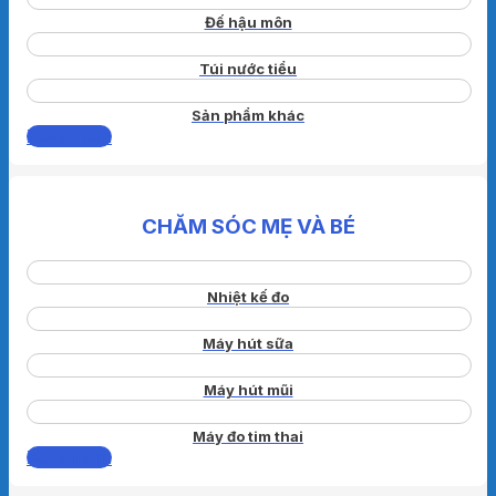
Đế hậu môn
Túi nước tiểu
Sản phẩm khác
Xem thêm
CHĂM SÓC MẸ VÀ BÉ
Nhiệt kế đo
Máy hút sữa
Máy hút mũi
Máy đo tim thai
Xem thêm