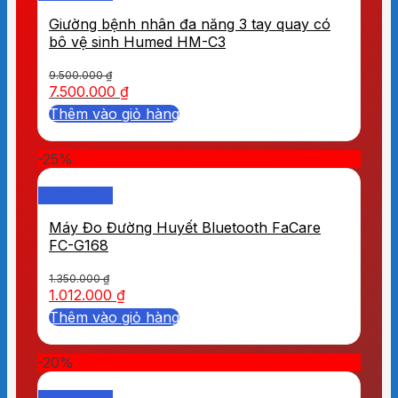
Giường bệnh nhân đa năng 3 tay quay có
bô vệ sinh Humed HM-C3
9.500.000
₫
7.500.000
₫
Thêm vào giỏ hàng
-25%
Quick View
Máy Đo Đường Huyết Bluetooth FaCare
FC-G168
1.350.000
₫
1.012.000
₫
Thêm vào giỏ hàng
-20%