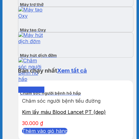
Máy trợ thở
Máy tạo Oxy
Máy hút dịch đờm
Bán chạy nhất
Xem tất cả
Quick View
Chăm sóc người bệnh hô hấp
Chăm sóc người bệnh tiểu đường
Kim lấy máu Blood Lancet PT (dẹp)
30.000
₫
Thêm vào giỏ hàng