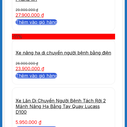
29.900.000
₫
27.900.000
₫
Thêm vào giỏ hàng
-11%
Xe nâng hạ di chuyển người bệnh bằng điện
26.900.000
₫
23.900.000
₫
Thêm vào giỏ hàng
Xe Lăn Di Chuyển Người Bệnh Tách Rời 2
Mảnh Nâng Hạ Bằng Tay Quay Lucass
D100
5.950.000
₫