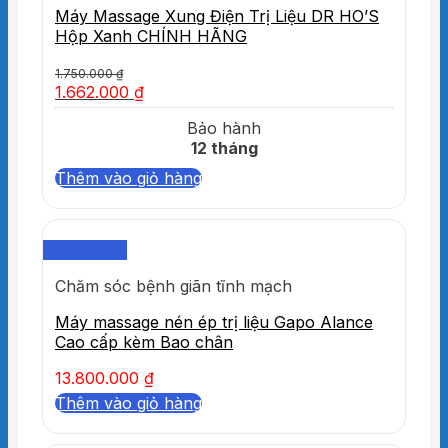
Máy Massage Xung Điện Trị Liệu DR HO’S
Hộp Xanh CHÍNH HÃNG
1.750.000
₫
1.662.000
₫
Bảo hành
12 tháng
Thêm vào giỏ hàng
Quick View
Chăm sóc bệnh giãn tĩnh mạch
Máy massage nén ép trị liệu Gapo Alance
Cao cấp kèm Bao chân
13.800.000
₫
Thêm vào giỏ hàng