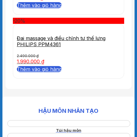
Thêm vào giỏ hàng
-20%
Đai massage và điều chỉnh tư thế lưng
PHILIPS PPM4361
2.490.000
₫
1.990.000
₫
Thêm vào giỏ hàng
HẬU MÔN NHÂN TẠO
Túi hậu môn