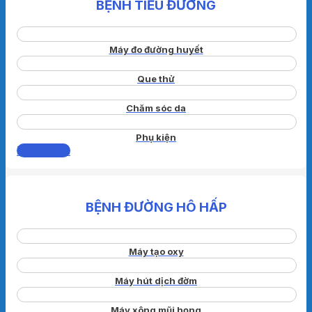
BỆNH TIỂU ĐƯỜNG
Máy đo đường huyết
Que thử
Chăm sóc da
Phụ kiện
Xem thêm
BỆNH ĐƯỜNG HÔ HẤP
Máy tạo oxy
Máy hút dịch đờm
Máy xông mũi họng