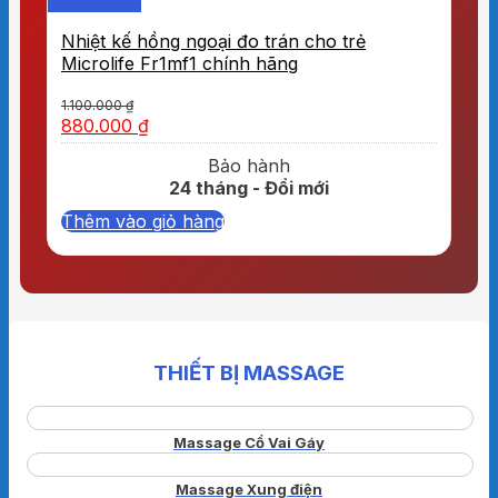
Quick View
Nhiệt kế hồng ngoại đo trán cho trẻ
Microlife Fr1mf1 chính hãng
1.100.000
₫
880.000
₫
Bảo hành
24 tháng - Đổi mới
Thêm vào giỏ hàng
THIẾT BỊ MASSAGE
Massage Cổ Vai Gáy
Massage Xung điện