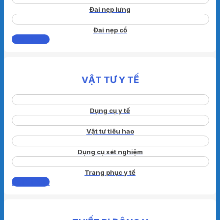
Đai nẹp lưng
Đai nẹp cổ
Xem thêm
VẬT TƯ Y TẾ
Dụng cụ y tế
Vật tư tiêu hao
Dụng cụ xét nghiệm
Trang phục y tế
Xem thêm