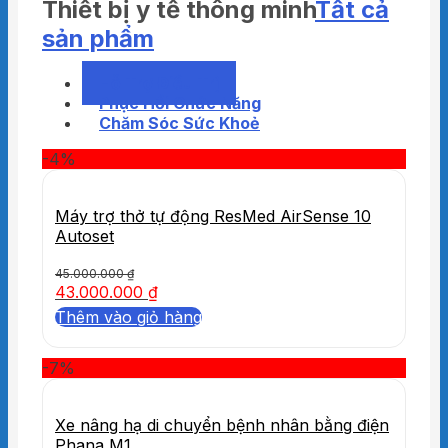
Thiết bị y tế thông minh
Tất cả
sản phẩm
Hỗ Trợ Điều Trị
Phục Hồi Chức Năng
Chăm Sóc Sức Khoẻ
-4%
Máy trợ thở tự động ResMed AirSense 10
Autoset
45.000.000
₫
43.000.000
₫
Thêm vào giỏ hàng
-7%
Xe nâng hạ di chuyển bệnh nhân bằng điện
Phana M1