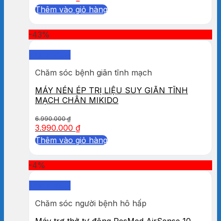
Thêm vào giỏ hàng
-43%
Quick View
Chăm sóc bệnh giãn tĩnh mạch
MÁY NÉN ÉP TRỊ LIỆU SUY GIÃN TĨNH
MẠCH CHÂN MIKIDO
6.990.000
₫
3.990.000
₫
Thêm vào giỏ hàng
-4%
Quick View
Chăm sóc người bệnh hô hấp
Máy trợ thở tự động ResMed AirSense 10