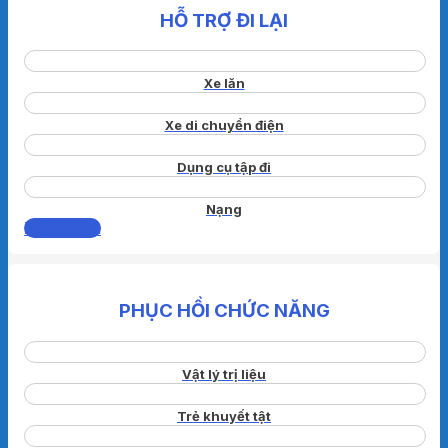
HỖ TRỢ ĐI LẠI
Xe lăn
Xe di chuyển điện
Dụng cụ tập đi
Nạng
Xem thêm
PHỤC HỒI CHỨC NĂNG
Vật lý trị liệu
Trẻ khuyết tật