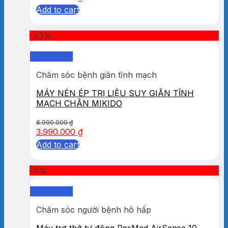
Add to cart
-43%
Quick View
Chăm sóc bệnh giãn tĩnh mạch
MÁY NÉN ÉP TRỊ LIỆU SUY GIÃN TĨNH
MẠCH CHÂN MIKIDO
6.990.000
₫
3.990.000
₫
Add to cart
-4%
Quick View
Chăm sóc người bệnh hô hấp
Máy trợ thở tự động ResMed AirSense 10