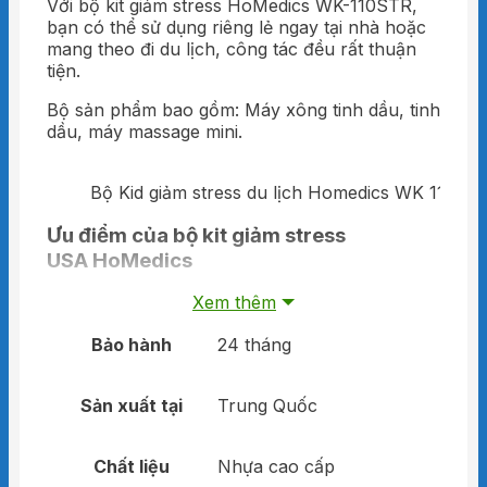
Với bộ kit giảm stress HoMedics WK-110STR,
bạn có thể sử dụng riêng lẻ ngay tại nhà hoặc
mang theo đi du lịch, công tác đều rất thuận
tiện.
Bộ sản phẩm bao gồm: Máy xông tinh dầu, tinh
dầu, máy massage mini.
Bộ Kid giảm stress du lịch Homedics WK 110STR
Ưu điểm của bộ kit giảm stress
USA HoMedics
Xem thêm
Kết hợp bởi hai thương hiệu số 1 về
massage và tinh dầu
Bảo hành
24 tháng
01 tinh dầu thiên nhiên Ellia 100% tự nhiên
nhập khẩu USA giúp thư giãn tinh thần.
01 máy massage mini HoMedics 4 đầu
Sản xuất tại
Trung Quốc
rung nhỏ gọn, dễ dàng thao tác.
01 máy xông tinh dầu siêu âm mini Ellia
trên xe hơi, phòng làm việc.
Chất liệu
Nhựa cao cấp