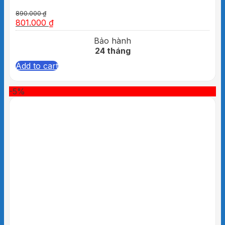
890.000
₫
801.000
₫
Bảo hành
24 tháng
Add to cart
-5%