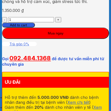
chóng và hỗ trợ cảm xúc, giảm stress tức thì.
1.350.000
₫
BỘ
KID
Add to cart
GIẢM
Mua ngay
STRESS
DU
LỊCH
Trả góp 0%
HOMEDICS
WK
092.484.1368
110STR
Gọi
để được tư vấn miễn phí từ
quantity
chuyên gia
ƯU ĐÃI
Hỗ trợ thêm đến
5.000.000 VNĐ
dành cho bệnh
nhân đang điều trị tại bệnh viên (
Xem chi tiết
)
Giảm thêm đến
20%
dành cho nhân viên y tế (
Xem