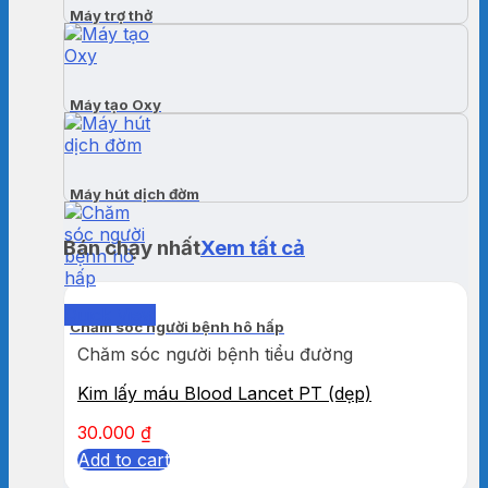
Máy trợ thở
Máy tạo Oxy
Máy hút dịch đờm
Bán chạy nhất
Xem tất cả
Quick View
Chăm sóc người bệnh hô hấp
Chăm sóc người bệnh tiểu đường
Kim lấy máu Blood Lancet PT (dẹp)
30.000
₫
Add to cart