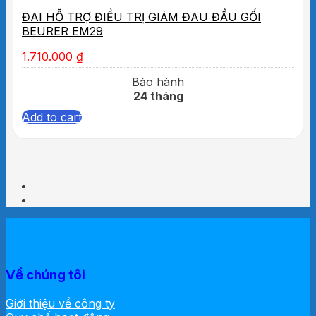
ĐAI HỖ TRỢ ĐIỀU TRỊ GIẢM ĐAU ĐẦU GỐI
BEURER EM29
1.710.000
₫
Bảo hành
24 tháng
Add to cart
Về chúng tôi
Giới thiệu về công ty