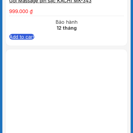
Gối Massage pin sạc KACHI MK-343
999.000
₫
Bảo hành
12 tháng
Add to cart