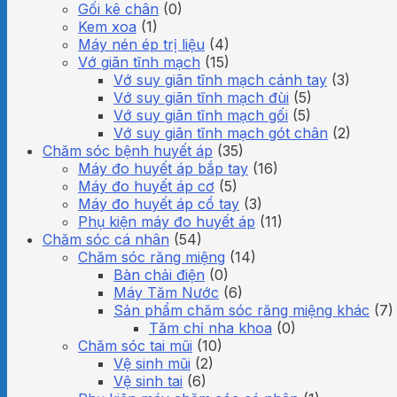
Gối kê chân
(0)
Kem xoa
(1)
Máy nén ép trị liệu
(4)
Vớ giãn tĩnh mạch
(15)
Vớ suy giãn tĩnh mạch cánh tay
(3)
Vớ suy giãn tĩnh mạch đùi
(5)
Vớ suy giãn tĩnh mạch gối
(5)
Vớ suy giãn tĩnh mạch gót chân
(2)
Chăm sóc bệnh huyết áp
(35)
Máy đo huyết áp bắp tay
(16)
Máy đo huyết áp cơ
(5)
Máy đo huyết áp cổ tay
(3)
Phụ kiện máy đo huyết áp
(11)
Chăm sóc cá nhân
(54)
Chăm sóc răng miệng
(14)
Bàn chải điện
(0)
Máy Tăm Nước
(6)
Sản phẩm chăm sóc răng miệng khác
(7)
Tăm chỉ nha khoa
(0)
Chăm sóc tai mũi
(10)
Vệ sinh mũi
(2)
Vệ sinh tai
(6)