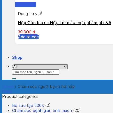
Quick View
Dụng cụ y tế
Hộp Gòn Inox – Hộp lưu mẫu thực phẩm phi 8.5
39.000
₫
Add to cart
Shop
Search
for:
Home
/
Chăm sóc người bệnh hô hấp
Filter
Product categories
Bộ sưu tập 500k
(0)
Chăm sóc bệnh giãn tĩnh mạch
(20)