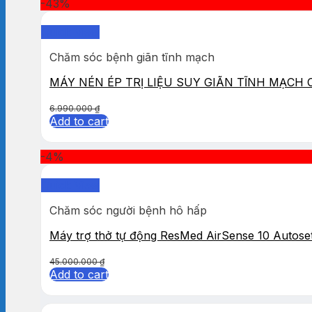
-43%
Quick View
Chăm sóc bệnh giãn tĩnh mạch
MÁY NÉN ÉP TRỊ LIỆU SUY GIÃN TĨNH MẠCH
6.990.000
₫
Add to cart
-4%
Quick View
Chăm sóc người bệnh hô hấp
Máy trợ thở tự động ResMed AirSense 10 Autose
45.000.000
₫
Add to cart