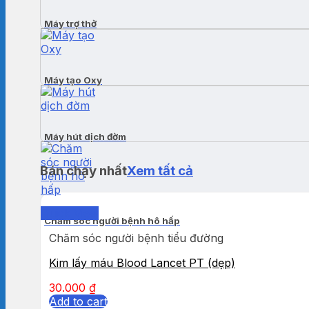
Máy trợ thở
Máy tạo Oxy
Máy hút dịch đờm
Bán chạy nhất
Xem tất cả
Quick View
Chăm sóc người bệnh hô hấp
Chăm sóc người bệnh tiểu đường
Kim lấy máu Blood Lancet PT (dẹp)
30.000
₫
Add to cart