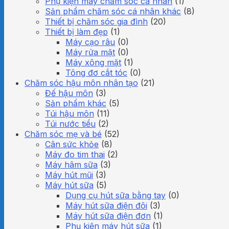
Phụ kiện máy chăm sóc cá nhân
(1)
Sản phẩm chăm sóc cá nhân khác
(8)
Thiết bị chăm sóc gia đình
(20)
Thiết bị làm đẹp
(1)
Máy cạo râu
(0)
Máy rửa mặt
(0)
Máy xông mặt
(1)
Tông đơ cắt tóc
(0)
Chăm sóc hậu môn nhân tạo
(21)
Đế hậu môn
(3)
Sản phẩm khác
(5)
Túi hậu môn
(11)
Túi nước tiểu
(2)
Chăm sóc mẹ và bé
(52)
Cân sức khỏe
(8)
Máy đo tim thai
(2)
Máy hâm sữa
(3)
Máy hút mũi
(3)
Máy hút sữa
(5)
Dụng cụ hút sữa bằng tay
(0)
Máy hút sữa điện đôi
(3)
Máy hút sữa điện đơn
(1)
Phụ kiện máy hút sữa
(1)