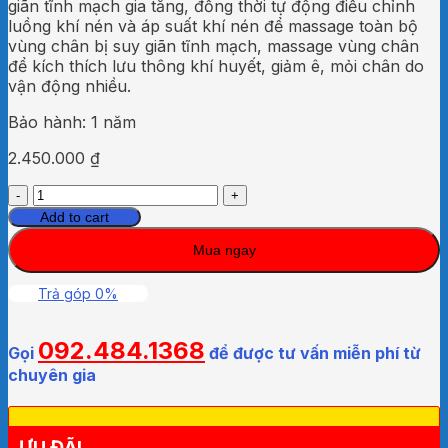
giãn tĩnh mạch gia tăng, đồng thời tự động điều chỉnh
luồng khí nén và áp suất khí nén để massage toàn bộ
vùng chân bị suy giãn tĩnh mạch, massage vùng chân
để kích thích lưu thông khí huyết, giảm ê, mỏi chân do
vận động nhiều.
Bảo hành: 1 năm
2.450.000
₫
MÁY
KHÍ
Add to cart
NÉN
Mua ngay
CHO
NGƯỜI
GIÃN
Trả góp 0%
TÍNH
MẠCH
092.484.1368
GBM-
Gọi
để được tư vấn miễn phí từ
304
chuyên gia
quantity
ƯU ĐÃI