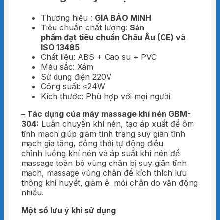
Thương hiệu :
GIA BẢO MINH
Tiêu chuẩn chất lượng:
Sản
phẩm đạt tiêu chuẩn Châu Âu (CE) và
ISO 13485
Chất liệu: ABS + Cao su + PVC
Màu sắc: Xám
Sử dụng điện 220V
Công suất: ≤24W
Kích thước: Phù hợp với mọi người
– Tác dụng của máy massage khí nén GBM-
304:
Luân chuyển khí nén, tạo áp xuất để ôm
tĩnh mạch giúp giảm tình trạng suy giãn tĩnh
mạch gia tăng, đồng thời tự động điều
chỉnh luồng khí nén và áp suất khí nén để
massage toàn bộ vùng chân bị suy giãn tĩnh
mạch, massage vùng chân để kích thích lưu
thông khí huyết, giảm ê, mỏi chân do vận động
nhiều.
Một số lưu ý khi sử dụng