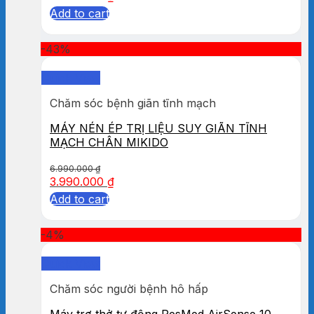
Add to cart
-43%
Quick View
Chăm sóc bệnh giãn tĩnh mạch
MÁY NÉN ÉP TRỊ LIỆU SUY GIÃN TĨNH
MẠCH CHÂN MIKIDO
6.990.000
₫
3.990.000
₫
Add to cart
-4%
Quick View
Chăm sóc người bệnh hô hấp
Máy trợ thở tự động ResMed AirSense 10