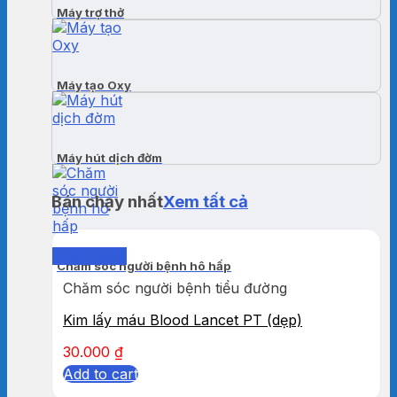
Máy trợ thở
Máy tạo Oxy
Máy hút dịch đờm
Bán chạy nhất
Xem tất cả
Quick View
Chăm sóc người bệnh hô hấp
Chăm sóc người bệnh tiểu đường
Kim lấy máu Blood Lancet PT (dẹp)
30.000
₫
Add to cart