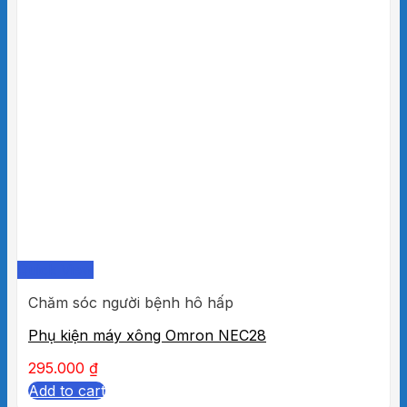
Quick View
Chăm sóc người bệnh hô hấp
Phụ kiện máy xông Omron NEC28
295.000
₫
Add to cart