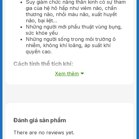
Suy giảm chức năng thần kinh có sự tham
gia của hệ hô hấp như viêm não, chấn
thương não, nhồi máu não, xuất huyết
não, bại liệt…
Những người mới phẩu thuật vùng bụng,
sức khỏe yếu
Những người sống trong môi trường ô
nhiễm, không khí loãng, áp suất khí
quyển cao.
Cách tính thể tích khí:
Xem thêm
Cách tính thể tích khí thực
: Thể tích khí
thực = thể tích vỏ bình x áp suất.
VD: bình có thể tích 10 lít, áp suất 150bar =>
thể tích khí thực =10×150 = 1500 lít khí Oxy
Cách tính thời gian sử dụng bình khí oxy
y tế mini tại nhà.
Đánh giá sản phẩm
Dựa trên lưu lượng oxy được chỉ định sử dụng,
There are no reviews yet.
thời gian tiêu hao lưu lượng trong 1 phút và thể