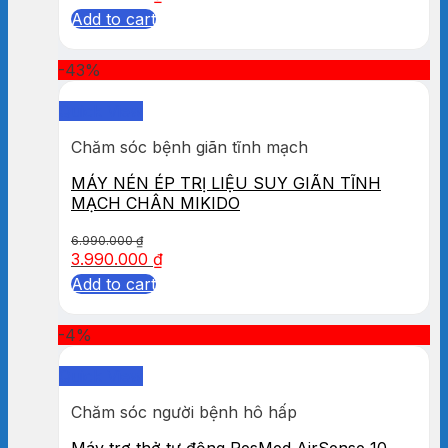
Add to cart
-43%
Quick View
Chăm sóc bệnh giãn tĩnh mạch
MÁY NÉN ÉP TRỊ LIỆU SUY GIÃN TĨNH
MẠCH CHÂN MIKIDO
6.990.000
₫
3.990.000
₫
Add to cart
-4%
Quick View
Chăm sóc người bệnh hô hấp
Máy trợ thở tự động ResMed AirSense 10