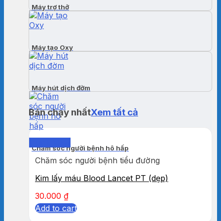
Máy trợ thở
Máy tạo Oxy
Máy hút dịch đờm
Bán chạy nhất
Xem tất cả
Quick View
Chăm sóc người bệnh hô hấp
Chăm sóc người bệnh tiểu đường
Kim lấy máu Blood Lancet PT (dẹp)
30.000
₫
Add to cart