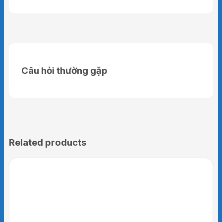
bình khí oxy y tế.
Với các dung tích: 5 Lít, 7 Lít,10 Lít, 14 Lít, 40
Lít giúp khách hàng có sự lựa chọn phù hợp
với mục đích sử dụng.
Câu hỏi thường gặp
Related products