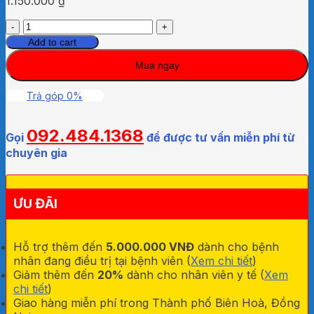
1.150.000
₫
Bình
Oxy
Add to cart
y
Mua ngay
tế
5
lít
Trả góp 0%
quantity
092.484.1368
Gọi
để được tư vấn miễn phí từ
chuyên gia
ƯU ĐÃI
Hỗ trợ thêm đến
5.000.000 VNĐ
dành cho bệnh
nhân đang điều trị tại bệnh viên (
Xem chi tiết
)
Giảm thêm đến
20%
dành cho nhân viên y tế (
Xem
chi tiết
)
Giao hàng miễn phí trong Thành phố Biên Hoà, Đồng