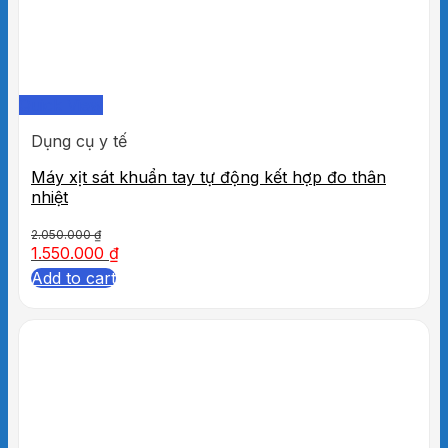
Quick View
Dụng cụ y tế
Máy xịt sát khuẩn tay tự động kết hợp đo thân
nhiệt
2.050.000
₫
1.550.000
₫
Add to cart