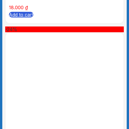
18.000
₫
Add to cart
-24%