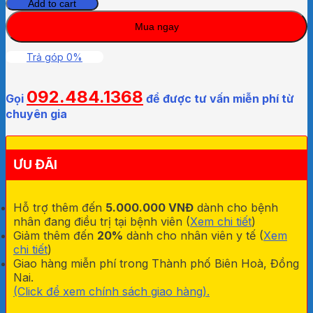
trang
Add to cart
y
Mua ngay
tế
cho
trẻ
Trả góp 0%
em
VN95
092.484.1368
Kids
Gọi
để được tư vấn miễn phí từ
Famapro
chuyên gia
quantity
ƯU ĐÃI
Hỗ trợ thêm đến
5.000.000 VNĐ
dành cho bệnh
nhân đang điều trị tại bệnh viên (
Xem chi tiết
)
Giảm thêm đến
20%
dành cho nhân viên y tế (
Xem
chi tiết
)
Giao hàng miễn phí trong Thành phố Biên Hoà, Đồng
Nai.
(Click để xem chính sách giao hàng).