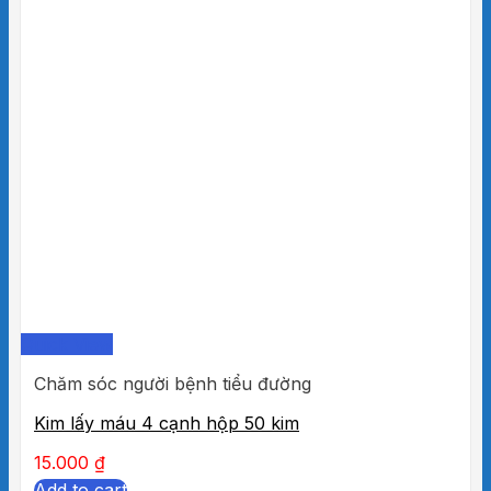
Quick View
Chăm sóc người bệnh tiểu đường
Kim lấy máu 4 cạnh hộp 50 kim
15.000
₫
Add to cart