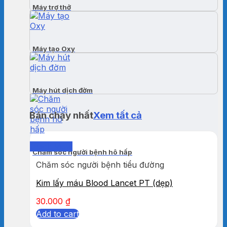
Máy trợ thở
Máy tạo Oxy
Máy hút dịch đờm
Bán chạy nhất
Xem tất cả
Quick View
Chăm sóc người bệnh hô hấp
Chăm sóc người bệnh tiểu đường
Kim lấy máu Blood Lancet PT (dẹp)
30.000
₫
Add to cart