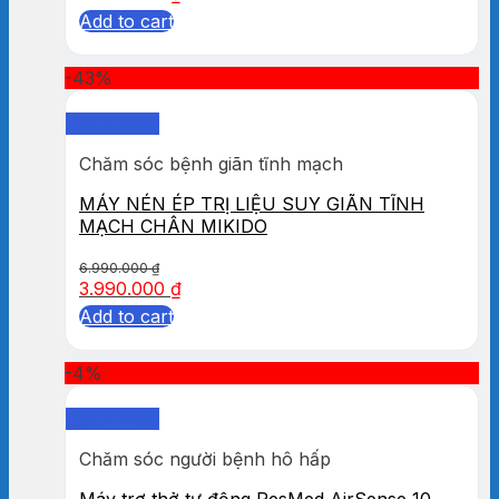
Add to cart
-43%
Quick View
Chăm sóc bệnh giãn tĩnh mạch
MÁY NÉN ÉP TRỊ LIỆU SUY GIÃN TĨNH
MẠCH CHÂN MIKIDO
6.990.000
₫
3.990.000
₫
Add to cart
-4%
Quick View
Chăm sóc người bệnh hô hấp
Máy trợ thở tự động ResMed AirSense 10