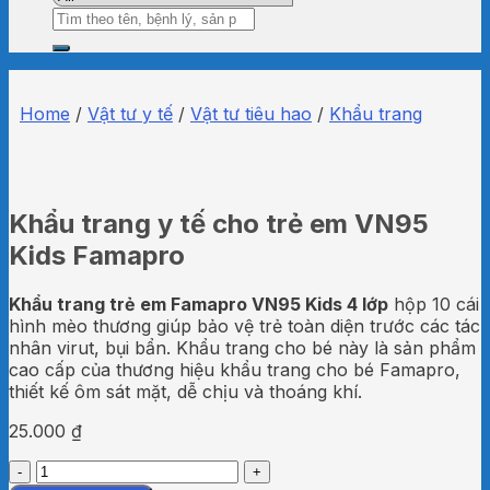
Search
for:
Home
/
Vật tư y tế
/
Vật tư tiêu hao
/
Khẩu trang
Khẩu trang y tế cho trẻ em VN95
Kids Famapro
Khẩu trang trẻ em Famapro VN95 Kids 4 lớp
hộp 10 cái
hình mèo thương giúp bảo vệ trẻ toàn diện trước các tác
nhân virut, bụi bẩn. Khẩu trang cho bé này là sản phẩm
cao cấp của thương hiệu khẩu trang cho bé Famapro,
thiết kế ôm sát mặt, dễ chịu và thoáng khí.
25.000
₫
Khẩu