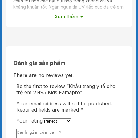
chặn tốt hơn các hạt bụi nhỏ trong không khí và
kháng khuẩn tốt. Ngăn ngừa tia UV tiếp xúc da trẻ em.
Xem thêm
– Thanh nẹp mũi PP mềm mại, ôm sát mũi
không gây khó chịu.
– Dây đeo làm từ Polyester và Spandex mềm,
co giãn, không đau tai của trẻ.
4. Liều lượng và cách dùng của
Famapro VN95 Kids Nam Anh
Đánh giá sản phẩm
Mở rộng khẩu trang, lần lượt đeo hai quai vào
There are no reviews yet.
vành tai rồi điều chỉnh lại cho vừa vặn.
Be the first to review “Khẩu trang y tế cho
5. Đối tượng sử dụng
trẻ em VN95 Kids Famapro”
Your email address will not be published.
Trẻ em 4 – 8 tuổi
Required fields are marked
*
6. Bảo quản
Your rating
Giữ nơi khô ráo.