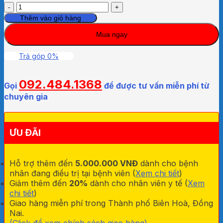
Băng
cá
Thêm vào giỏ hàng
nhân
Mua ngay
hình
thú
Greetmed
Trả góp 0%
số
lượng
092.484.1368
Gọi
để được tư vấn miễn phí từ
chuyên gia
ƯU ĐÃI
Hỗ trợ thêm đến
5.000.000 VNĐ
dành cho bệnh
nhân đang điều trị tại bệnh viên (
Xem chi tiết
)
Giảm thêm đến
20%
dành cho nhân viên y tế (
Xem
chi tiết
)
Giao hàng miễn phí trong Thành phố Biên Hoà, Đồng
Nai.
(Click để xem chính sách giao hàng).