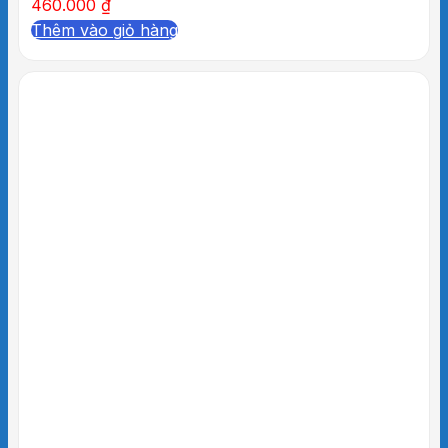
460.000
₫
Thêm vào giỏ hàng