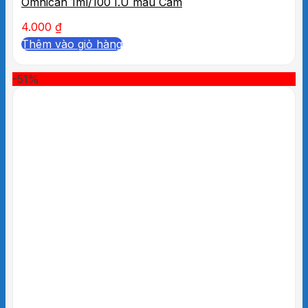
Omnican 1ml/100 I.U màu Cam
4.000
₫
Thêm vào giỏ hàng
-51%