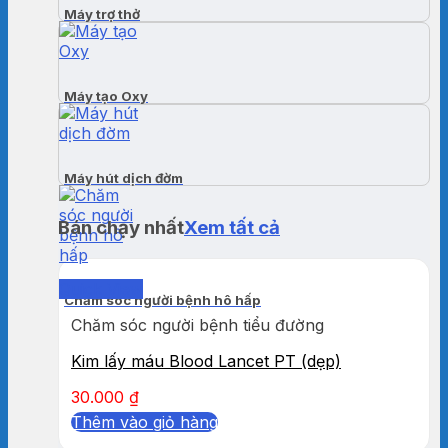
Máy trợ thở
Máy tạo Oxy
Máy hút dịch đờm
Bán chạy nhất
Xem tất cả
Quick View
Chăm sóc người bệnh hô hấp
Chăm sóc người bệnh tiểu đường
Kim lấy máu Blood Lancet PT (dẹp)
30.000
₫
Thêm vào giỏ hàng