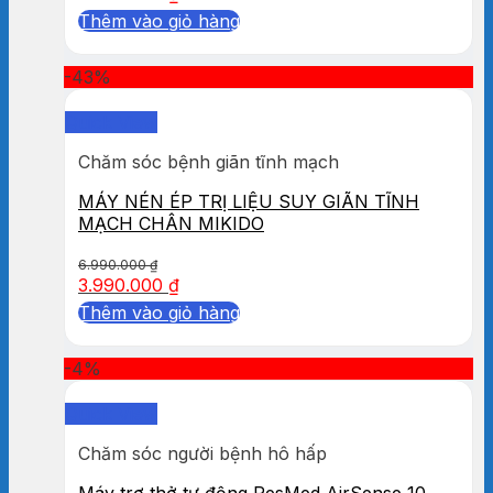
Thêm vào giỏ hàng
-43%
Quick View
Chăm sóc bệnh giãn tĩnh mạch
MÁY NÉN ÉP TRỊ LIỆU SUY GIÃN TĨNH
MẠCH CHÂN MIKIDO
6.990.000
₫
3.990.000
₫
Thêm vào giỏ hàng
-4%
Quick View
Chăm sóc người bệnh hô hấp
Máy trợ thở tự động ResMed AirSense 10