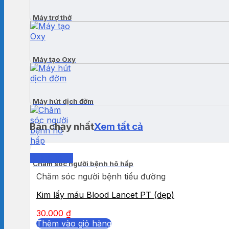
Máy trợ thở
Máy tạo Oxy
Máy hút dịch đờm
Bán chạy nhất
Xem tất cả
Quick View
Chăm sóc người bệnh hô hấp
Chăm sóc người bệnh tiểu đường
Kim lấy máu Blood Lancet PT (dẹp)
30.000
₫
Thêm vào giỏ hàng