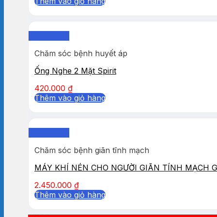
Thêm vào giỏ hàng
Quick View
Chăm sóc bệnh huyết áp
Ống Nghe 2 Mặt Spirit
420.000
₫
Thêm vào giỏ hàng
Quick View
Chăm sóc bệnh giãn tĩnh mạch
MÁY KHÍ NÉN CHO NGƯỜI GIÃN TÍNH MẠCH 
2.450.000
₫
Thêm vào giỏ hàng