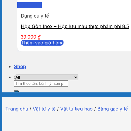
Quick View
Dụng cụ y tế
Hộp Gòn Inox – Hộp lưu mẫu thực phẩm phi 8.5
39.000
₫
Thêm vào giỏ hàng
Shop
Tìm
kiếm:
Trang chủ
/
Vật tư y tế
/
Vật tư tiêu hao
/
Băng gạc y tế