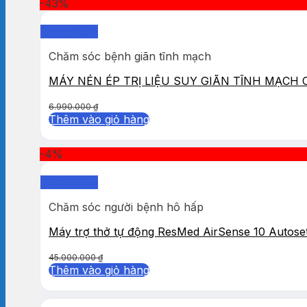
-43%
Quick View
Chăm sóc bệnh giãn tĩnh mạch
MÁY NÉN ÉP TRỊ LIỆU SUY GIÃN TĨNH MẠCH
6.990.000
₫
Thêm vào giỏ hàng
-4%
Quick View
Chăm sóc người bệnh hô hấp
Máy trợ thở tự động ResMed AirSense 10 Autose
45.000.000
₫
Thêm vào giỏ hàng