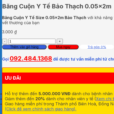
Băng Cuộn Y Tế Bảo Thạch 0.05x2m
Băng Cuộn Y Tế Size 0.05x2m Bảo Thạch
với khả năng 
vết thương của bạn
3.000
₫
Băng
Cuộn
Trả góp 0%
Thêm vào giỏ hàng
Mua ngay
Y
Tế
092.484.1368
Gọi
để được tư vấn miễn phí từ ch
Bảo
Thạch
0.05x2m
số
ƯU ĐÃI
lượng
Hỗ trợ thêm đến
5.000.000 VNĐ
dành cho bệnh nhân đa
Giảm thêm đến
20%
dành cho nhân viên y tế (
Xem chi t
Giao hàng miễn phí trong Thành phố Biên Hoà, Đồng Na
(Click để xem chính sách giao hàng).