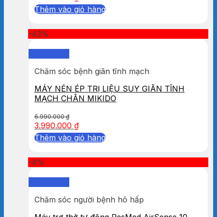
Thêm vào giỏ hàng
-43%
Quick View
Chăm sóc bệnh giãn tĩnh mạch
MÁY NÉN ÉP TRỊ LIỆU SUY GIÃN TĨNH
MẠCH CHÂN MIKIDO
6.990.000
₫
3.990.000
₫
Thêm vào giỏ hàng
-4%
Quick View
Chăm sóc người bệnh hô hấp
Máy trợ thở tự động ResMed AirSense 10