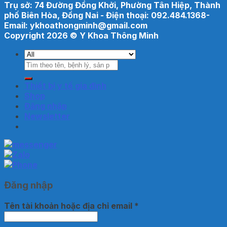
Trụ sở: 74 Đường Đồng Khởi, Phường Tân Hiệp, Thành
phố Biên Hòa, Đồng Nai - Điện thoại: 092.484.1368-
Email: ykhoathongminh@gmail.com
Copyright 2026 ©
Y Khoa Thông Minh
Tìm
kiếm:
Thiết bị y tế gia đình
Shop
Đăng nhập
Newsletter
Đăng nhập
Tên tài khoản hoặc địa chỉ email
*