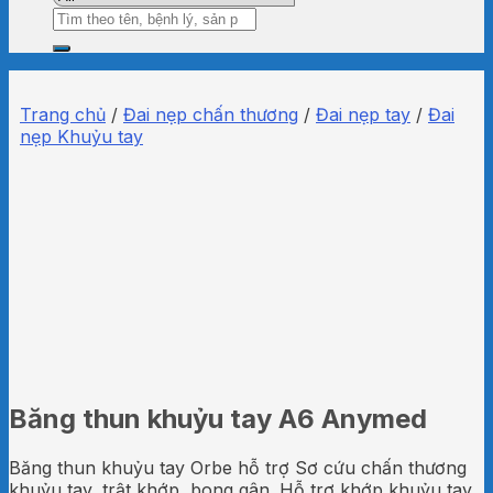
Tìm
kiếm:
Trang chủ
/
Đai nẹp chấn thương
/
Đai nẹp tay
/
Đai
nẹp Khuỷu tay
Băng thun khuỷu tay A6 Anymed
Băng thun khuỷu tay Orbe hỗ trợ Sơ cứu chấn thương
khuỷu tay, trật khớp, bong gân. Hỗ trợ khớp khuỷu tay