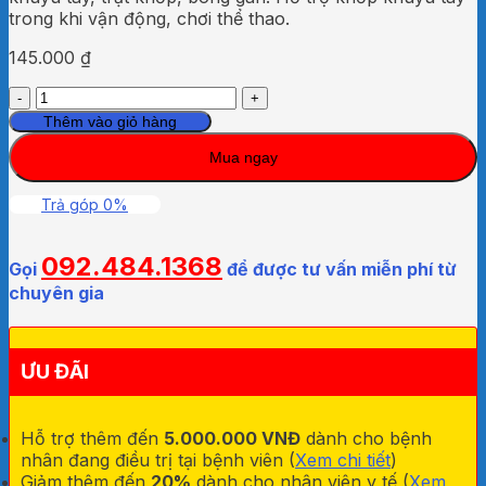
trong khi vận động, chơi thể thao.
145.000
₫
Băng
thun
Thêm vào giỏ hàng
khuỷu
Mua ngay
tay
A6
Anymed
Trả góp 0%
số
lượng
092.484.1368
Gọi
để được tư vấn miễn phí từ
chuyên gia
ƯU ĐÃI
Hỗ trợ thêm đến
5.000.000 VNĐ
dành cho bệnh
nhân đang điều trị tại bệnh viên (
Xem chi tiết
)
Giảm thêm đến
20%
dành cho nhân viên y tế (
Xem