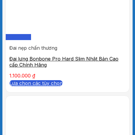
Quick View
Đai nẹp chấn thương
Đai lưng Bonbone Pro Hard Slim Nhật Bản Cao
cấp Chính Hãng
1.100.000
₫
Lựa chọn các tùy chọn