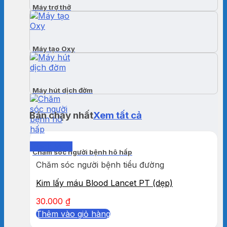
Máy trợ thở
Máy tạo Oxy
Máy hút dịch đờm
Bán chạy nhất
Xem tất cả
Quick View
Chăm sóc người bệnh hô hấp
Chăm sóc người bệnh tiểu đường
Kim lấy máu Blood Lancet PT (dẹp)
30.000
₫
Thêm vào giỏ hàng