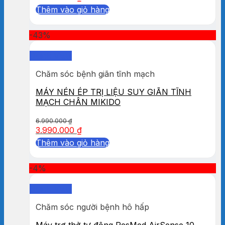
Thêm vào giỏ hàng
-43%
Quick View
Chăm sóc bệnh giãn tĩnh mạch
MÁY NÉN ÉP TRỊ LIỆU SUY GIÃN TĨNH
MẠCH CHÂN MIKIDO
6.990.000
₫
3.990.000
₫
Thêm vào giỏ hàng
-4%
Quick View
Chăm sóc người bệnh hô hấp
Máy trợ thở tự động ResMed AirSense 10