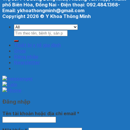
phố Biên Hòa, Đồng Nai - Điện thoại: 092.484.1368-
Email: ykhoathongminh@gmail.com
Copyright 2026 ©
Y Khoa Thông Minh
Tìm
kiếm:
Thiết bị y tế gia đình
Shop
Đăng nhập
Newsletter
Đăng nhập
Tên tài khoản hoặc địa chỉ email
*