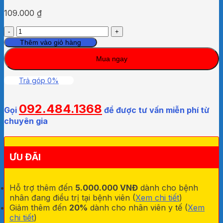
109.000
₫
Bông
Y
Thêm vào giỏ hàng
Tế
Mua ngay
Bảo
Thạch
Cắt
Trả góp 0%
Miếng
10cm
092.484.1368
x
Gọi
để được tư vấn miễn phí từ
10cm
chuyên gia
500gr
số
lượng
ƯU ĐÃI
Hỗ trợ thêm đến
5.000.000 VNĐ
dành cho bệnh
nhân đang điều trị tại bệnh viên (
Xem chi tiết
)
Giảm thêm đến
20%
dành cho nhân viên y tế (
Xem
chi tiết
)