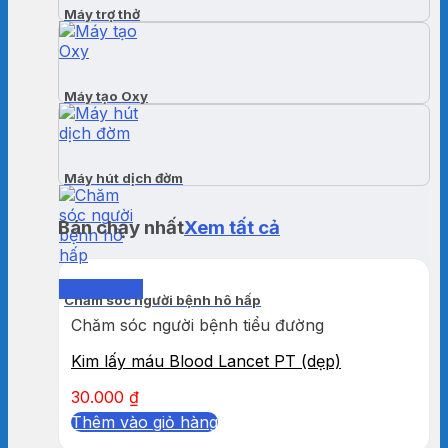
Máy trợ thở
Máy tạo Oxy
Máy hút dịch đờm
Bán chạy nhất
Xem tất cả
Quick View
Chăm sóc người bệnh hô hấp
Chăm sóc người bệnh tiểu đường
Kim lấy máu Blood Lancet PT (dẹp)
30.000
₫
Thêm vào giỏ hàng