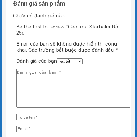
Đánh giá sản phẩm
Cao hay còn gọi là Dầu cù là đỏ Starbalm
được thiết kế như một sản phẩm đa năng để
Chưa có đánh giá nào.
tiện lợi chăm sóc sức khỏe người dùng trong
nhiều trường hợp phổ thông. Cao đỏ Starbalm
Be the first to review “Cao xoa Starbalm Đỏ
tạo một độ nóng nhất định trên da, phù hợp
25g”
để xử lý các tình huống thông thường, chẳng
hạn như:
Email của bạn sẽ không được hiển thị công
khai.
Các trường bắt buộc được đánh dấu
*
Ngứa ngáy do côn trùng cắn.
Bị say khi đi tàu xe.
Đánh giá của bạn
Bị căng thẳng.
Lạnh bụng.
Nhức đầu.