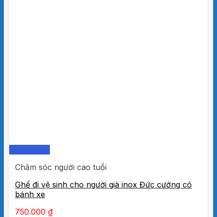
Cách dùng Cao Starbalm đỏ
Bôi lên vùng da bị đau theo các chuyển động
thoa bóp.
Tác dụng phụ
Chưa có thông tin về tác dụng phụ của sản
phẩm.
Quick View
Chăm sóc người cao tuổi
Ghế đi vệ sinh cho người già inox Đức cường có
bánh xe
750.000
₫