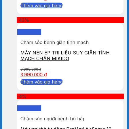
Thêm vào giỏ hàng
-43%
Quick View
Chăm sóc bệnh giãn tĩnh mạch
MÁY NÉN ÉP TRỊ LIỆU SUY GIÃN TĨNH
MẠCH CHÂN MIKIDO
6.990.000
₫
3.990.000
₫
Thêm vào giỏ hàng
-4%
Quick View
Chăm sóc người bệnh hô hấp
Máy trợ thở tự động ResMed AirSense 10