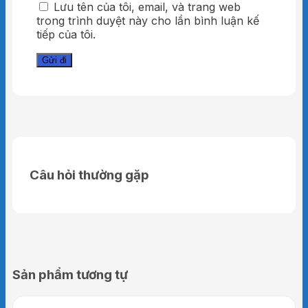
Lưu tên của tôi, email, và trang web
trong trình duyệt này cho lần bình luận kế
tiếp của tôi.
Câu hỏi thường gặp
Cao Starbalm đỏ 25g
Sản phẩm tương tự
Độ nóng của Cao đỏ Starbalm có thể ngấm
sâu vào trong da để kích thích hoạt động lưu