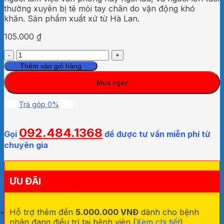
thường xuyên bị tê mỏi tay chân do vận động khó
khăn. Sản phẩm xuất xứ từ Hà Lan.
105.000
₫
Cao
xoa
Thêm vào giỏ hàng
Starbalm
Mua ngay
Đỏ
25g
số
Trả góp 0%
lượng
092.484.1368
Gọi
để được tư vấn miễn phí từ
chuyên gia
ƯU ĐÃI
Hỗ trợ thêm đến
5.000.000 VNĐ
dành cho bệnh
nhân đang điều trị tại bệnh viên (
Xem chi tiết
)