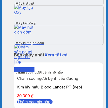
Máy trợ thở
Máy tạo Oxy
Máy hút dịch đờm
Bán chạy nhất
Xem tất cả
Quick View
Chăm sóc người bệnh hô hấp
Chăm sóc người bệnh tiểu đường
Kim lấy máu Blood Lancet PT (dẹp)
30.000
₫
Thêm vào giỏ hàng