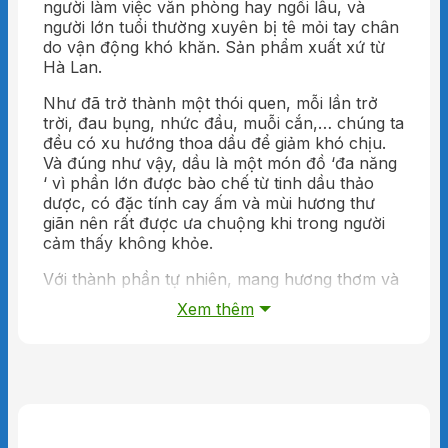
người làm việc văn phòng hay ngồi lâu, và
người lớn tuổi thường xuyên bị tê mỏi tay chân
do vận động khó khăn. Sản phẩm xuất xứ từ
Hà Lan.
Như đã trở thành một thói quen, mỗi lần trở
trời, đau bụng, nhức đầu, muỗi cắn,… chúng ta
đều có xu hướng thoa dầu để giảm khó chịu.
Và đúng như vậy, dầu là một món đồ ‘đa năng
‘ vì phần lớn được bào chế từ tinh dầu thảo
dược, có đặc tính cay ấm và mùi hương thư
giãn nên rất được ưa chuộng khi trong người
cảm thấy không khỏe.
Với thành phần tự nhiên, mang hương thơm và
sức nóng từ các loại tinh dầu, khả năng thẩm
Xem thêm
thấu sâu và giữ nhiệt tốt cho tác dụng tức thì,
Cao đỏ Starbalm chính là giải pháp nhanh cho
những lúc mệt mỏi và không lo sợ ảnh hưởng
đến những người xung quanh.
Hiệu quả của Cao đỏ Starbalm