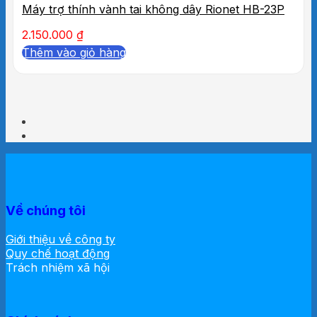
Máy trợ thính vành tai không dây Rionet HB-23P
2.150.000
₫
Thêm vào giỏ hàng
Về chúng tôi
Giới thiệu về công ty
Quy chế hoạt động
Trách nhiệm xã hội