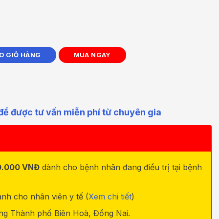
inh Đôi Lớn số lượng
O GIỎ HÀNG
MUA NGAY
để được tư vấn miễn phí từ chuyên gia
0.000 VNĐ
dành cho bệnh nhân đang điều trị tại bệnh
nh cho nhân viên y tế (
Xem chi tiết
)
ong Thành phố Biên Hoà, Đồng Nai.