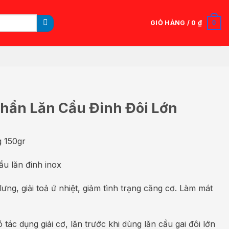
0
GIỎ HÀNG /
0
₫
hẩn Lăn Cầu Đinh Đôi Lớn
 150gr
u lăn đinh inox
ưng, giải toả ứ nhiệt, giảm tình trạng căng cơ. Làm mát
 tác dụng giải cơ, lăn trước khi dùng lăn cầu gai đôi lớn