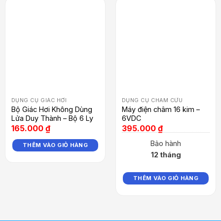
DỤNG CỤ GIÁC HƠI
DỤNG CỤ CHÂM CỨU
Bộ Giác Hơi Không Dùng
Máy điện châm 16 kim –
Lửa Duy Thành – Bộ 6 Ly
6VDC
165.000
₫
395.000
₫
Bảo hành
THÊM VÀO GIỎ HÀNG
12 tháng
THÊM VÀO GIỎ HÀNG