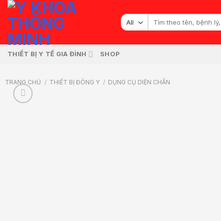
Skip
to
Tìm
kiếm:
content
THIẾT BỊ Y TẾ GIA ĐÌNH
SHOP
TRANG CHỦ
/
THIẾT BỊ ĐÔNG Y
/
DỤNG CỤ DIỆN CHẨN