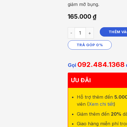
giảm mỡ bụng.
165.000
₫
Dụng Cụ Diện Chẩn Lăn Cầu Đ
THÊM VÀ
TRẢ GÓP 0%
092.484.1368
Gọi
ƯU ĐÃI
Hỗ trợ thêm đến
5.00
viên (
Xem chi tiết
)
Giảm thêm đến
20%
dà
Giao hàng miễn phí tr