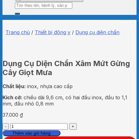
Tìm
kiếm:
Trang chủ
/
Thiết bị đông y
/
Dụng cụ diện chẩn
Dụng Cụ Diện Chẩn Xâm Mứt Gừng
Cây Giọt Mưa
Chất liệu:
inox, nhựa cao cấp
Kích cỡ:
chiều dài 9,6 cm, có hai đầu inox, đầu to 1,1
mm, đầu nhỏ 0,8 mm
37.000
₫
Dụng
Cụ
Thêm vào giỏ hàng
Diện