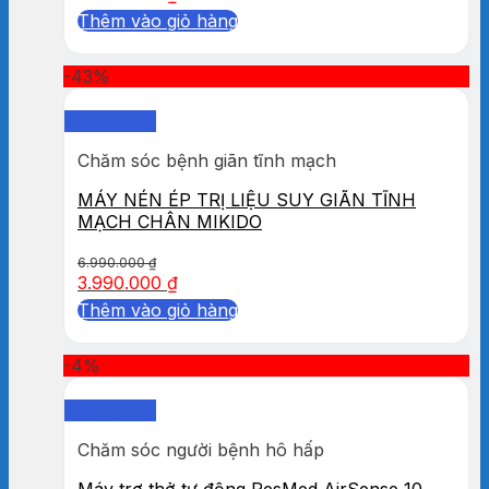
Thêm vào giỏ hàng
-43%
Quick View
Chăm sóc bệnh giãn tĩnh mạch
MÁY NÉN ÉP TRỊ LIỆU SUY GIÃN TĨNH
MẠCH CHÂN MIKIDO
6.990.000
₫
3.990.000
₫
Thêm vào giỏ hàng
-4%
Quick View
Chăm sóc người bệnh hô hấp
Máy trợ thở tự động ResMed AirSense 10