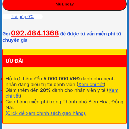
Mua ngay
Chẩn
Xâm
Mứt
Trả góp 0%
Gừng
Cây
092.484.1368
Giọt
Gọi
để được tư vấn miễn phí từ
Mưa
chuyên gia
số
lượng
ƯU ĐÃI
Hỗ trợ thêm đến
5.000.000 VNĐ
dành cho bệnh
nhân đang điều trị tại bệnh viên (
Xem chi tiết
)
Giảm thêm đến
20%
dành cho nhân viên y tế (
Xem
chi tiết
)
Giao hàng miễn phí trong Thành phố Biên Hoà, Đồng
Nai.
(Click để xem chính sách giao hàng).