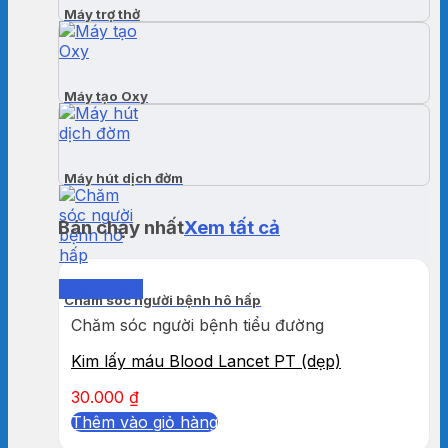
Máy trợ thở
Máy tạo Oxy
Máy hút dịch đờm
Bán chạy nhất
Xem tất cả
Quick View
Chăm sóc người bệnh hô hấp
Chăm sóc người bệnh tiểu đường
Kim lấy máu Blood Lancet PT (dẹp)
30.000
₫
Thêm vào giỏ hàng