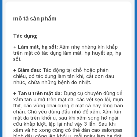
mô tả sản phẩm
Tác dụng;
+
Làm mát, hạ sốt:
Xâm nhẹ nhàng kín khắp
trên mặt có tác dụng làm mát, hạ huyết áp, hạ
sốt.
+ Giảm đau:
Tác động tại chỗ hoặc phản
chiếu, có tác dụng làm tán khí, cắt cơn đau
nhức, chữa những bệnh do nhiệt.
+ Tan u trên mặt da:
Dụng cụ chuyên dùng để
xâm tan u mỡ trên mặt da, các vết sẹo lồi, mụn
thịt, các vùng chai cứng ở mắt cá hay lòng bàn
chân. Chủ yếu dùng đầu nhỏ để xâm. Xâm kín
mặt da trên khối u, sau khi xâm song hơ ngải
cứu khắp lượt, lặp lại như vậy 3 lần. Sau khi
xâm và hơ xong cũng có thể dán cao salonpas
hình dấu cộng lên khối u. mỗi ngày làm ba đợt