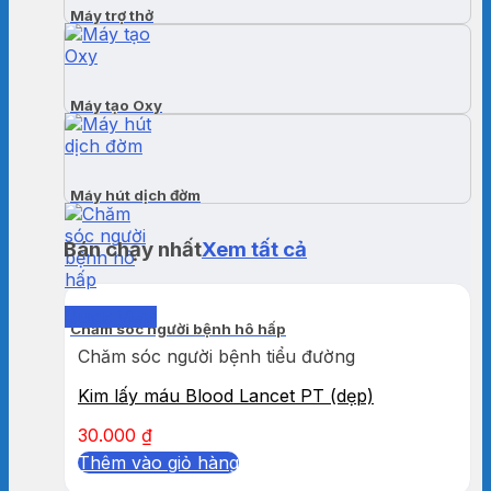
Máy trợ thở
Máy tạo Oxy
Máy hút dịch đờm
Bán chạy nhất
Xem tất cả
Quick View
Chăm sóc người bệnh hô hấp
Chăm sóc người bệnh tiểu đường
Kim lấy máu Blood Lancet PT (dẹp)
30.000
₫
Thêm vào giỏ hàng