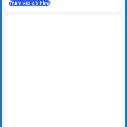
thép rất dày được sơn tĩnh điện nên màu sắc
Thêm vào giỏ hàng
rất bóng và bền, bánh xe đường kính 13cm tải
trọng lớn , giúp di chuyển giường dễ dàng hơn,
và khóa bánh khi không di chuyển.