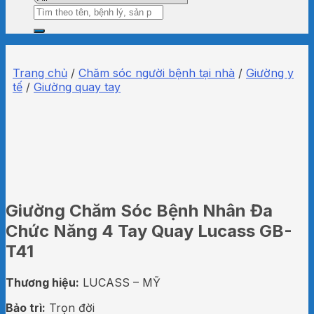
Tìm
kiếm:
Trang chủ
/
Chăm sóc người bệnh tại nhà
/
Giường y
tế
/
Giường quay tay
Giường Chăm Sóc Bệnh Nhân Đa
Chức Năng 4 Tay Quay Lucass GB-
T41
Thương hiệu:
LUCASS – MỸ
Bảo trì:
Trọn đời