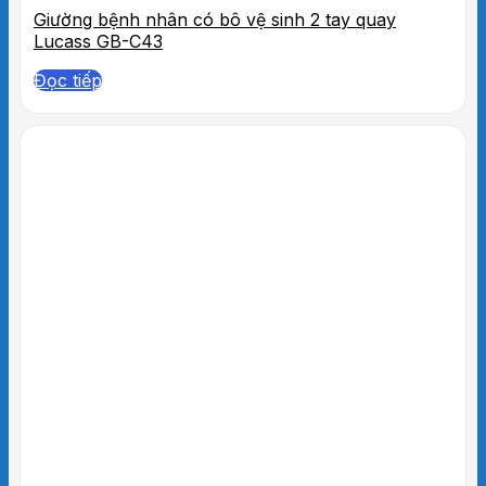
Giường bệnh nhân có bô vệ sinh 2 tay quay
Lucass GB-C43
Đọc tiếp