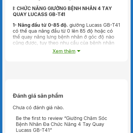
I
: CHỨC NĂNG GIƯỜNG
BỆNH NHÂN
4 TAY
QUAY LUCASS GB-T41
1- Nâng đầu từ 0-85 độ.
giường Lucass GB-T41
có thể qua nâng đầu từ 0 lên 85 độ hoặc có
thể quay nâng lưng bệnh nhân ở góc độ nào
cũng được, tuy theo nhu cầu của bệnh nhân
chúng ta có thể nâng lưng hạ lưng tùy theo
Xem thêm
cảm giám thoải mái dễ chịu của bệnh nhân.
2- Nâng chân 0-45 độ :
mức độ nâng chân
cao thấp của giường GB-T41 thì ta có thể quay
tay điều chỉnh theo nhu cầu của bệnh nhân,
hoặc theo chỉ định của bác sĩ. Chức năng nâng
chân của giường có thể kết hợp với chức năng
nâng đầu tạo thành một tư thể nằm nghỉ như
Đánh giá sản phẩm
giường xếp thư giãn.
Chưa có đánh giá nào.
3- Hạ chân xuống 85 độ:
giường GB-T41 có
thể hạ chân vừa hoặc hạ xuống hết cở, chức
Be the first to review “Giường Chăm Sóc
năng hạ chân kết hợp chức năng nâng đầu để
Bệnh Nhân Đa Chức Năng 4 Tay Quay
tạo thành hình dạng ghế ngồi để cho bệnh
Lucass GB-T41”