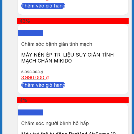
Thêm vào giỏ hàng
-43%
Quick View
Chăm sóc bệnh giãn tĩnh mạch
MÁY NÉN ÉP TRỊ LIỆU SUY GIÃN TĨNH
MẠCH CHÂN MIKIDO
6.990.000
₫
3.990.000
₫
Thêm vào giỏ hàng
-4%
Quick View
Chăm sóc người bệnh hô hấp
Máy trợ thở tự động ResMed AirSense 10