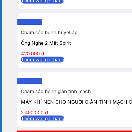
Thêm vào giỏ hàng
Quick View
Chăm sóc bệnh huyết áp
Ống Nghe 2 Mặt Spirit
420.000
₫
Thêm vào giỏ hàng
Quick View
Chăm sóc bệnh giãn tĩnh mạch
MÁY KHÍ NÉN CHO NGƯỜI GIÃN TÍNH MẠCH 
2.450.000
₫
Thêm vào giỏ hàng