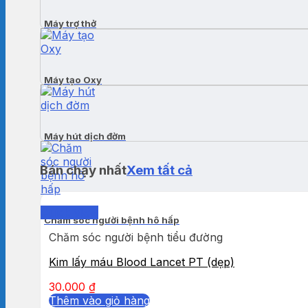
Máy trợ thở
Máy tạo Oxy
Máy hút dịch đờm
Bán chạy nhất
Xem tất cả
Quick View
Chăm sóc người bệnh hô hấp
Chăm sóc người bệnh tiểu đường
Kim lấy máu Blood Lancet PT (dẹp)
30.000
₫
Thêm vào giỏ hàng