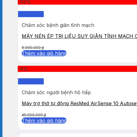
-43%
Quick View
Chăm sóc bệnh giãn tĩnh mạch
MÁY NÉN ÉP TRỊ LIỆU SUY GIÃN TĨNH MẠCH
6.990.000
₫
Thêm vào giỏ hàng
-4%
Quick View
Chăm sóc người bệnh hô hấp
Máy trợ thở tự động ResMed AirSense 10 Autose
45.000.000
₫
Thêm vào giỏ hàng