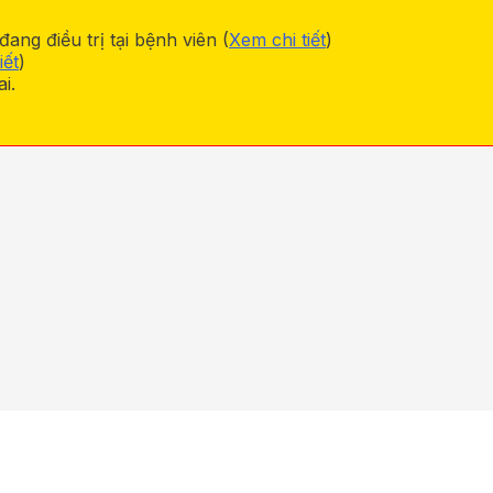
ng điều trị tại bệnh viên (
Xem chi tiết
)
iết
)
i.