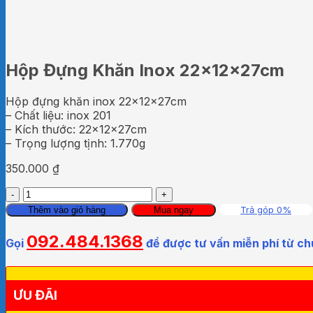
Hộp Đựng Khăn Inox 22x12x27cm
Hộp đựng khăn inox 22x12x27cm
– Chất liệu: inox 201
– Kích thước: 22x12x27cm
– Trọng lượng tịnh: 1.770g
350.000
₫
Hộp
Đựng
Trả góp 0%
Thêm vào giỏ hàng
Mua ngay
Khăn
Inox
092.484.1368
Gọi
để được tư vấn miễn phí từ ch
22x12x27cm
số
lượng
ƯU ĐÃI