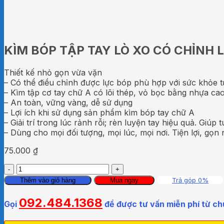
KÌM BÓP TẬP TAY LÒ XO CÓ CHỈNH 
Thiết kế nhỏ gọn vừa vặn
– Có thể điều chỉnh được lực bóp phù hợp với sức khỏe 
– Kìm tập cơ tay chữ A có lõi thép, vỏ bọc bằng nhựa ca
– An toàn, vững vàng, dễ sử dụng
– Lợi ích khi sử dụng sản phẩm kìm bóp tay chữ A
– Giải trí trong lúc rảnh rỗi; rèn luyện tay hiệu quả. Giú
– Dùng cho mọi đối tượng, mọi lúc, mọi nơi. Tiện lợi, gọn
75.000
₫
KÌM
BÓP
Trả góp 0%
Thêm vào giỏ hàng
Mua ngay
TẬP
TAY
092.484.1368
Gọi
để được tư vấn miễn phí từ ch
LÒ
XO