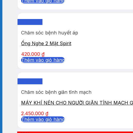
Thêm vào giỏ hàng
Quick View
Chăm sóc bệnh huyết áp
Ống Nghe 2 Mặt Spirit
420.000
₫
Thêm vào giỏ hàng
Quick View
Chăm sóc bệnh giãn tĩnh mạch
MÁY KHÍ NÉN CHO NGƯỜI GIÃN TÍNH MẠCH 
2.450.000
₫
Thêm vào giỏ hàng