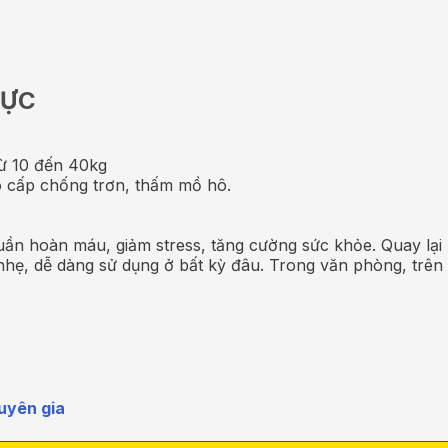
LỰC
từ 10 đến 40kg
o cấp chống trơn, thấm mồ hô.
p tuần hoàn máu, giảm stress, tăng cường sức khỏe. Quay lại 
 nhẹ, dễ dàng sử dụng ở bất kỳ đâu. Trong văn phòng, trên x
uyên gia