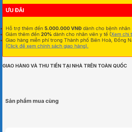
CÓ
CHỈNH
ƯU ĐÃI
LỰC
số
lượng
Hỗ trợ thêm đến
5.000.000 VNĐ
dành cho bệnh nhân đa
Giảm thêm đến
20%
dành cho nhân viên y tế (
Xem chi t
Giao hàng miễn phí trong Thành phố Biên Hoà, Đồng Na
(Click để xem chính sách giao hàng).
GIAO HÀNG VÀ THU TIỀN TẠI NHÀ TRÊN TOÀN QUỐC
Sản phẩm mua cùng