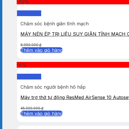
-43%
Quick View
Chăm sóc bệnh giãn tĩnh mạch
MÁY NÉN ÉP TRỊ LIỆU SUY GIÃN TĨNH MẠCH
6.990.000
₫
Thêm vào giỏ hàng
-4%
Quick View
Chăm sóc người bệnh hô hấp
Máy trợ thở tự động ResMed AirSense 10 Autose
45.000.000
₫
Thêm vào giỏ hàng