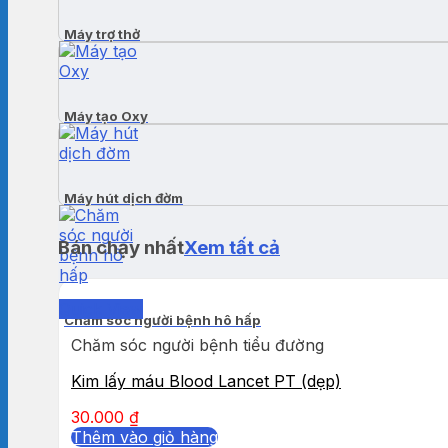
Máy trợ thở
Máy tạo Oxy
Máy hút dịch đờm
Bán chạy nhất
Xem tất cả
Quick View
Chăm sóc người bệnh hô hấp
Chăm sóc người bệnh tiểu đường
Kim lấy máu Blood Lancet PT (dẹp)
30.000
₫
Thêm vào giỏ hàng