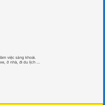
làm việc sảng khoái. ​
e, ở nhà, đi du lịch …​