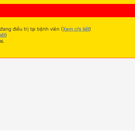
ng điều trị tại bệnh viên (
Xem chi tiết
)
iết
)
i.