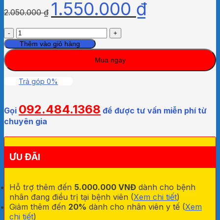
1.550.000
₫
2.050.000
₫
Máy
xịt
Thêm vào giỏ hàng
sát
Mua ngay
khuẩn
tay
tự
Trả góp 0%
động
kết
092.484.1368
hợp
Gọi
để được tư vấn miễn phí từ
đo
chuyên gia
thân
nhiệt
số
ƯU ĐÃI
lượng
Hỗ trợ thêm đến
5.000.000 VNĐ
dành cho bệnh
nhân đang điều trị tại bệnh viên (
Xem chi tiết
)
Giảm thêm đến
20%
dành cho nhân viên y tế (
Xem
chi tiết
)