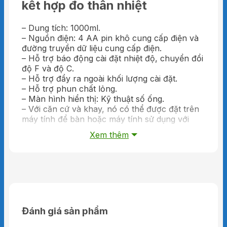
kết hợp đo thân nhiệt
– Dung tích: 1000ml.
– Nguồn điện: 4 AA pin khô cung cấp điện và
đường truyền dữ liệu cung cấp điện.
– Hỗ trợ báo động cài đặt nhiệt độ, chuyển đổi
độ F và độ C.
– Hỗ trợ đẩy ra ngoài khối lượng cài đặt.
– Hỗ trợ phun chất lỏng.
– Màn hình hiển thị: Kỹ thuật số ống.
– Với căn cứ và khay, nó có thể được đặt trên
máy tính để bàn hoặc máy tính sử dụng với
chân đế.
Xem thêm
– Hỗ trợ điều chỉnh âm lượng.
– Tự động cảm ứng không.
– Giặt khử trùng Bình đựng xà phòng, vừa
thuận tiện để sử dụng.
– Sử dụng Độ chính xác cao cảm biến, hiệu
suất ổn định hơn.
– Hỗ trợ 12 ngôn ngữ bao gồm Trung Quốc,
Đánh giá sản phẩm
Tiếng Anh, Tiếng Hàn Quốc, Bồ Đào Nha và
Tây Ban Nha.- Sử dụng Độ chính xác cao cảm