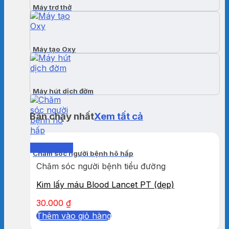
Máy trợ thở
Máy tạo Oxy
Máy hút dịch đờm
Bán chạy nhất
Xem tất cả
Quick View
Chăm sóc người bệnh hô hấp
Chăm sóc người bệnh tiểu đường
Kim lấy máu Blood Lancet PT (dẹp)
30.000
₫
Thêm vào giỏ hàng