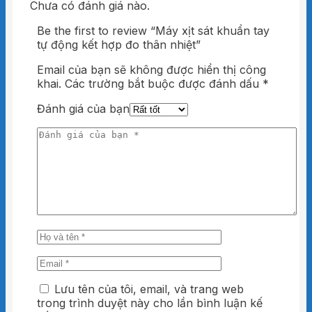
biến, hiệu suất ổn định hơn.
Chưa có đánh giá nào.
Be the first to review “Máy xịt sát khuẩn tay
1. Máy xịt sát khuẩn tay tự động kết hợp
tự động kết hợp đo thân nhiệt”
đo thân nhiệt không chạm là gì?
Email của bạn sẽ không được hiển thị công
Đầu tiên, đây là máy sát khuẩn tay và đo thân
khai.
Các trường bắt buộc được đánh dấu
*
nhiệt không chạm mini. Chính vì thế chúng
được thiết kế đẹp mắt gọn nhẹ để dễ dàng di
Đánh giá của bạn
chuyển và lắp đặt được rất nhiều nơi bạn
mong muốn. Với tính đa dụng nên bạn có thể
lắp đặt treo trên tường hoặc trên khung giá đỡ
khi mua kèm.
Đây cũng chính là lý do mà thiết bị này lại được
công ty, doanh nghiệp lựa chọn và sử dụng.
Đặc biệt tại những nơi đông người như trung
tâm thương mại, tòa nhà văn phòng, bến xe,
sân bay, trường học, trên xe bus….
2. Tính năng của máy sát khuẩn tay và
đo thân nhiệt không chạm
Lưu tên của tôi, email, và trang web
trong trình duyệt này cho lần bình luận kế