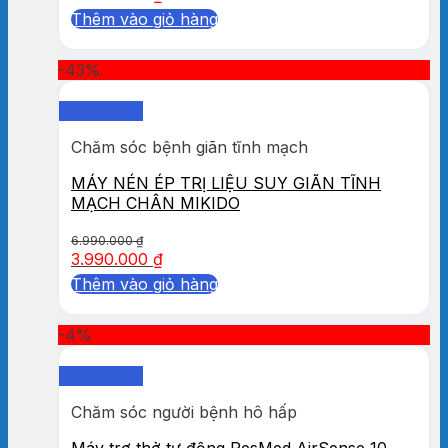
Thêm vào giỏ hàng
-43%
Quick View
Chăm sóc bệnh giãn tĩnh mạch
MÁY NÉN ÉP TRỊ LIỆU SUY GIÃN TĨNH
MẠCH CHÂN MIKIDO
6.990.000
₫
3.990.000
₫
Thêm vào giỏ hàng
-4%
Quick View
Chăm sóc người bệnh hô hấp
Máy trợ thở tự động ResMed AirSense 10