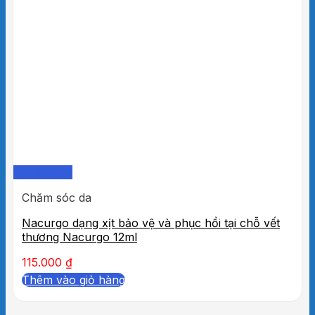
Quick View
Chăm sóc da
Nacurgo dạng xịt bảo vệ và phục hồi tại chỗ vết
thương Nacurgo 12ml
115.000
₫
Thêm vào giỏ hàng