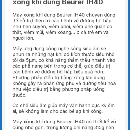
xông khí dung Beurer IH40
Máy xông khí dung Beurer IH40 chuyên dùng
để hỗ trợ điều trị các bệnh về đường hô hấp
như hen suyễn, viêm phổi, viêm phế quản co
thắt, viêm mũi, viêm xoang… ở cả trẻ em và
người lớn.
Máy ứng dụng công nghệ sóng siêu âm sẽ
phun ra những hạt khí có kích thước siêu nhỏ
tối đa 5μm, có khả năng thẩm thấu nhanh vào
các phế nang bên trong cơ thể, giúp điều trị
các bệnh về đường hô hấp hiệu quả hơn.
Phương pháp điều trị bằng xông khí dung
không gây ra phản ứng phụ về đường tiêu hóa
như việc điều trị bằng phương pháp uống
thuốc.
Cơ chế siêu âm giúp máy vận hành cực kỳ êm
ái, sẽ không làm cho các bé sợ khi xông.
Máy xông khí dung Beurer IH40 có thiết kế vô
cùng nhỏ gọn, trọng lượng chỉ nặng 315g nên