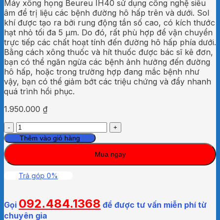
Máy xông họng Beureu IH40 sử dụng công nghệ siêu
âm để trị liệu các bệnh đường hô hấp trên và dưới. Sol
khí được tạo ra bởi rung động tần số cao, có kích thước
hạt nhỏ tối đa 5 μm. Do đó, rất phù hợp để vận chuyển
trực tiếp các chất hoạt tính đến đường hô hấp phía dưới.
Bằng cách xông thuốc và hít thuốc được bác sĩ kê đơn,
bạn có thể ngăn ngừa các bệnh ảnh hưởng đến đường
hô hấp, hoặc trong trường hợp đang mắc bệnh như
vậy, bạn có thể giảm bớt các triệu chứng và đẩy nhanh
quá trình hồi phục.
1.950.000
₫
Máy
xông
Thêm vào giỏ hàng
mũi
Mua ngay
họng
sóng
siêu
Trả góp 0%
âm
Beureu
092.484.1368
IH40
Gọi
để được tư vấn miễn phí từ
số
chuyên gia