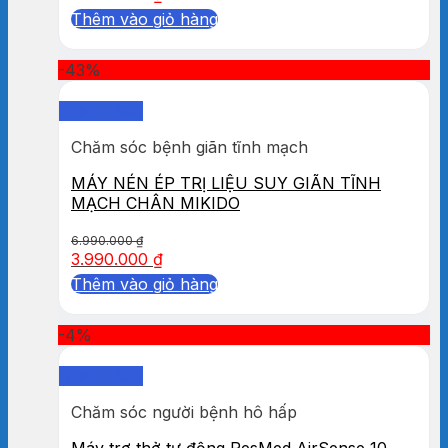
Thêm vào giỏ hàng
-43%
Quick View
Chăm sóc bệnh giãn tĩnh mạch
MÁY NÉN ÉP TRỊ LIỆU SUY GIÃN TĨNH
MẠCH CHÂN MIKIDO
6.990.000
₫
3.990.000
₫
Thêm vào giỏ hàng
-4%
Quick View
Chăm sóc người bệnh hô hấp
Máy trợ thở tự động ResMed AirSense 10