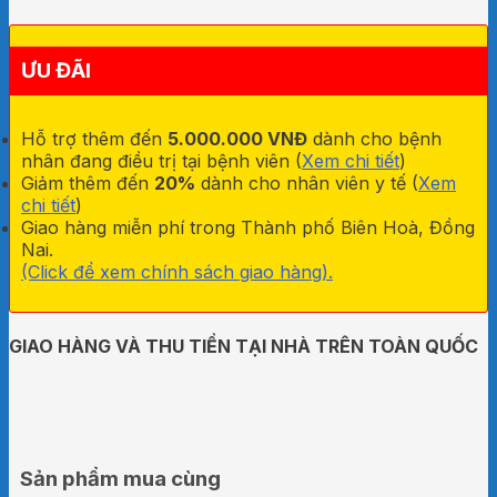
lượng
ƯU ĐÃI
Hỗ trợ thêm đến
5.000.000 VNĐ
dành cho bệnh
nhân đang điều trị tại bệnh viên (
Xem chi tiết
)
Giảm thêm đến
20%
dành cho nhân viên y tế (
Xem
chi tiết
)
Giao hàng miễn phí trong Thành phố Biên Hoà, Đồng
Nai.
(Click để xem chính sách giao hàng).
GIAO HÀNG VÀ THU TIỀN TẠI NHÀ TRÊN TOÀN QUỐC
Sản phẩm mua cùng