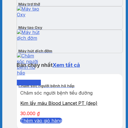
Máy trợ thở
Máy tạo Oxy
Máy hút dịch đờm
Bán chạy nhất
Xem tất cả
Quick View
Chăm sóc người bệnh hô hấp
Chăm sóc người bệnh tiểu đường
Kim lấy máu Blood Lancet PT (dẹp)
30.000
₫
Thêm vào giỏ hàng