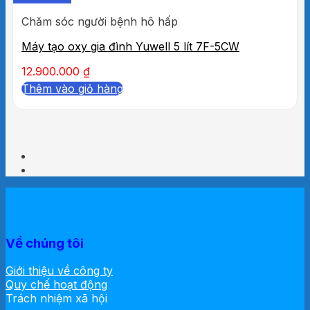
Chăm sóc người bệnh hô hấp
Máy tạo oxy gia đình Yuwell 5 lít 7F-5CW
12.900.000
₫
Thêm vào giỏ hàng
Về chúng tôi
Giới thiệu về công ty
Quy chế hoạt động
Trách nhiệm xã hội