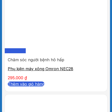
Quick View
Chăm sóc người bệnh hô hấp
Phụ kiện máy xông Omron NEC28
295.000
₫
Thêm vào giỏ hàng