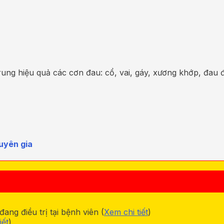
ung hiệu quả các cơn đau: cổ, vai, gáy, xương khớp, đau 
uyên gia
ng điều trị tại bệnh viên (
Xem chi tiết
)
iết
)