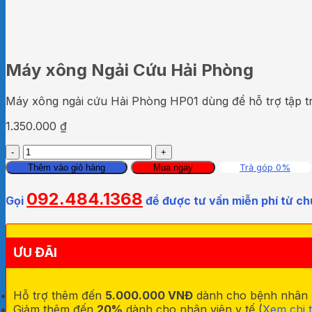
Máy xông Ngải Cứu Hải Phòng
Máy xông ngải cứu Hải Phòng HP01 dùng để hỗ trợ tập tr
1.350.000
₫
Máy
xông
Trả góp 0%
Thêm vào giỏ hàng
Mua ngay
Ngải
Cứu
092.484.1368
Gọi
để được tư vấn miễn phí từ ch
Hải
Phòng
số
lượng
ƯU ĐÃI
Hỗ trợ thêm đến
5.000.000 VNĐ
dành cho bệnh nhân đa
Giảm thêm đến
20%
dành cho nhân viên y tế (
Xem chi t