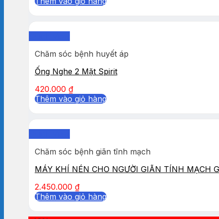
Thêm vào giỏ hàng
Quick View
Chăm sóc bệnh huyết áp
Ống Nghe 2 Mặt Spirit
420.000
₫
Thêm vào giỏ hàng
Quick View
Chăm sóc bệnh giãn tĩnh mạch
MÁY KHÍ NÉN CHO NGƯỜI GIÃN TÍNH MẠCH 
2.450.000
₫
Thêm vào giỏ hàng