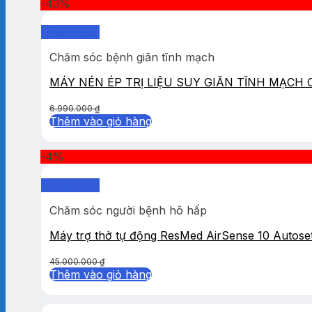
-43%
Quick View
Chăm sóc bệnh giãn tĩnh mạch
MÁY NÉN ÉP TRỊ LIỆU SUY GIÃN TĨNH MẠCH
6.990.000
₫
Thêm vào giỏ hàng
-4%
Quick View
Chăm sóc người bệnh hô hấp
Máy trợ thở tự động ResMed AirSense 10 Autose
45.000.000
₫
Thêm vào giỏ hàng