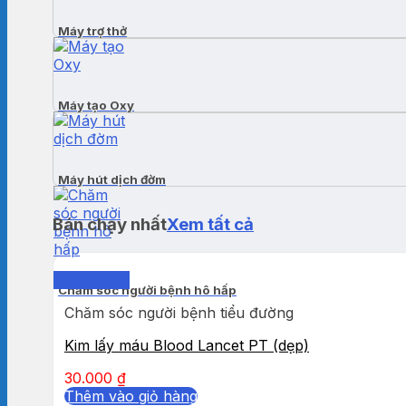
Máy trợ thở
Máy tạo Oxy
Máy hút dịch đờm
Bán chạy nhất
Xem tất cả
Quick View
Chăm sóc người bệnh hô hấp
Chăm sóc người bệnh tiểu đường
Kim lấy máu Blood Lancet PT (dẹp)
30.000
₫
Thêm vào giỏ hàng