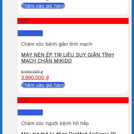
Thêm vào giỏ hàng
-43%
Quick View
Chăm sóc bệnh giãn tĩnh mạch
MÁY NÉN ÉP TRỊ LIỆU SUY GIÃN TĨNH
MẠCH CHÂN MIKIDO
6.990.000
₫
3.990.000
₫
Thêm vào giỏ hàng
-4%
Quick View
Chăm sóc người bệnh hô hấp
Máy trợ thở tự động ResMed AirSense 10