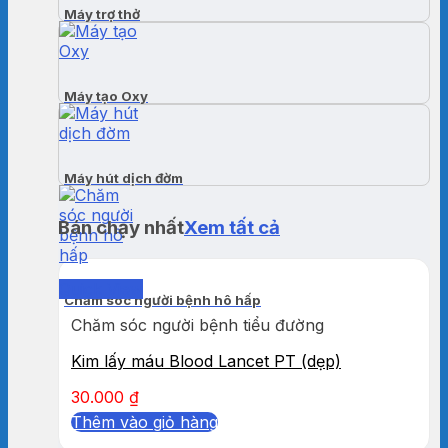
Máy trợ thở
Máy tạo Oxy
Máy hút dịch đờm
Bán chạy nhất
Xem tất cả
Quick View
Chăm sóc người bệnh hô hấp
Chăm sóc người bệnh tiểu đường
Kim lấy máu Blood Lancet PT (dẹp)
30.000
₫
Thêm vào giỏ hàng