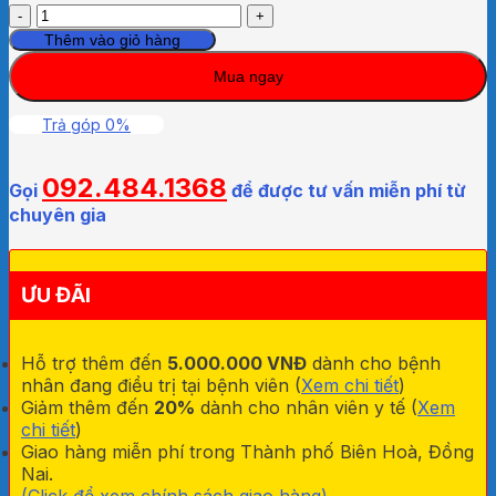
Pen
Crile
Thêm vào giỏ hàng
14cm
Mua ngay
Cao
Cấp
số
Trả góp 0%
lượng
092.484.1368
Gọi
để được tư vấn miễn phí từ
chuyên gia
ƯU ĐÃI
Hỗ trợ thêm đến
5.000.000 VNĐ
dành cho bệnh
nhân đang điều trị tại bệnh viên (
Xem chi tiết
)
Giảm thêm đến
20%
dành cho nhân viên y tế (
Xem
chi tiết
)
Giao hàng miễn phí trong Thành phố Biên Hoà, Đồng
Nai.
(Click để xem chính sách giao hàng).