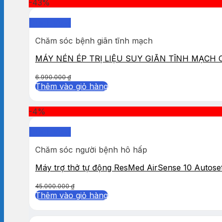
-43%
Quick View
Chăm sóc bệnh giãn tĩnh mạch
MÁY NÉN ÉP TRỊ LIỆU SUY GIÃN TĨNH MẠCH
6.990.000
₫
Thêm vào giỏ hàng
-4%
Quick View
Chăm sóc người bệnh hô hấp
Máy trợ thở tự động ResMed AirSense 10 Autose
45.000.000
₫
Thêm vào giỏ hàng