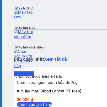
Máy trợ thở
Máy tạo Oxy
Máy hút dịch đờm
Bán chạy nhất
Xem tất cả
Quick View
Chăm sóc người bệnh hô hấp
Chăm sóc người bệnh tiểu đường
Kim lấy máu Blood Lancet PT (dẹp)
30.000
₫
Thêm vào giỏ hàng