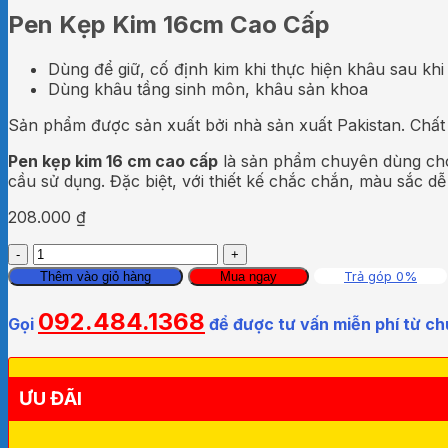
Pen Kẹp Kim 16cm Cao Cấp
Dùng để giữ, cố định kim khi thực hiện khâu sau khi
Dùng khâu tầng sinh môn, khâu sản khoa
Sản phẩm được sản xuất bởi nhà sản xuất Pakistan. Chất l
Pen kẹp kim 16 cm cao cấp
là sản phẩm chuyên dùng cho 
cầu sử dụng. Đặc biệt, với thiết kế chắc chắn, màu sắc dễ
208.000
₫
Pen
Kẹp
Trả góp 0%
Thêm vào giỏ hàng
Mua ngay
Kim
16cm
092.484.1368
Gọi
để được tư vấn miễn phí từ ch
Cao
Cấp
số
lượng
ƯU ĐÃI