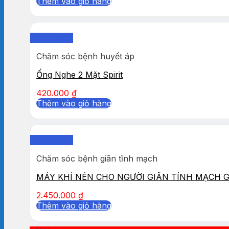
Thêm vào giỏ hàng
Quick View
Chăm sóc bệnh huyết áp
Ống Nghe 2 Mặt Spirit
420.000
₫
Thêm vào giỏ hàng
Quick View
Chăm sóc bệnh giãn tĩnh mạch
MÁY KHÍ NÉN CHO NGƯỜI GIÃN TÍNH MẠCH 
2.450.000
₫
Thêm vào giỏ hàng