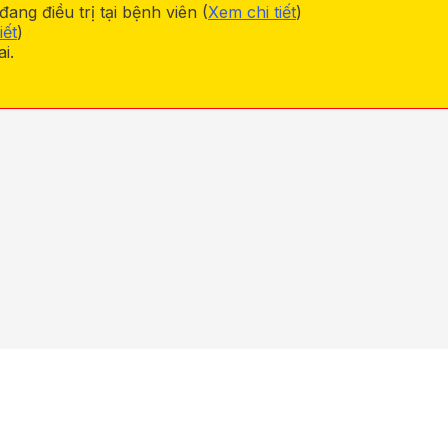
ng điều trị tại bệnh viên (
Xem chi tiết
)
iết
)
i.