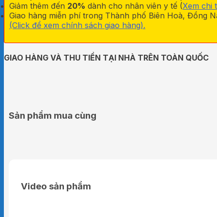
Giảm thêm đến
20%
dành cho nhân viên y tế (
Xem chi t
Giao hàng miễn phí trong Thành phố Biên Hoà, Đồng Na
(Click để xem chính sách giao hàng).
GIAO HÀNG VÀ THU TIỀN TẠI NHÀ TRÊN TOÀN QUỐC
Sản phẩm mua cùng
Video sản phẩm