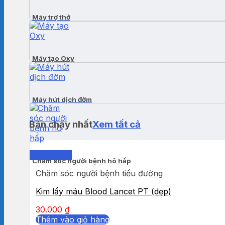
Máy trợ thở
Máy tạo Oxy
Máy hút dịch đờm
Bán chạy nhất
Xem tất cả
Quick View
Chăm sóc người bệnh hô hấp
Chăm sóc người bệnh tiểu đường
Kim lấy máu Blood Lancet PT (dẹp)
30.000
₫
Thêm vào giỏ hàng