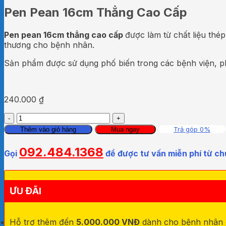
Pen Pean 16cm Thẳng Cao Cấp
Pen pean 16cm thẳng cao cấp
được làm từ chất liệu thép
thương cho bệnh nhân.
Sản phẩm được sử dụng phố biến trong các bệnh viện, phò
240.000
₫
Pen
Pean
Trả góp 0%
Thêm vào giỏ hàng
Mua ngay
16cm
Thẳng
092.484.1368
Gọi
để được tư vấn miễn phí từ ch
Cao
Cấp
số
lượng
ƯU ĐÃI
Hỗ trợ thêm đến
5.000.000 VNĐ
dành cho bệnh nhân đa