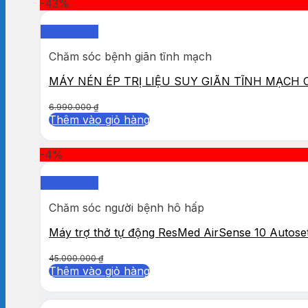
-43%
Quick View
Chăm sóc bệnh giãn tĩnh mạch
MÁY NÉN ÉP TRỊ LIỆU SUY GIÃN TĨNH MẠCH
6.990.000
₫
Thêm vào giỏ hàng
-4%
Quick View
Chăm sóc người bệnh hô hấp
Máy trợ thở tự động ResMed AirSense 10 Autose
45.000.000
₫
Thêm vào giỏ hàng