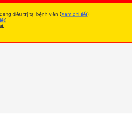
ng điều trị tại bệnh viên (
Xem chi tiết
)
iết
)
i.