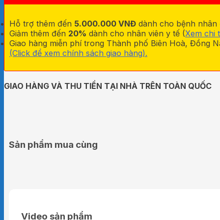
Ép
Trị
Hỗ trợ thêm đến
5.000.000 VNĐ
dành cho bệnh nhân đa
Liệu
Giảm thêm đến
20%
dành cho nhân viên y tế (
Xem chi t
Gapo
Giao hàng miễn phí trong Thành phố Biên Hoà, Đồng Na
Alance
(Click để xem chính sách giao hàng).
số
lượng
GIAO HÀNG VÀ THU TIỀN TẠI NHÀ TRÊN TOÀN QUỐC
Sản phẩm mua cùng
Video sản phẩm