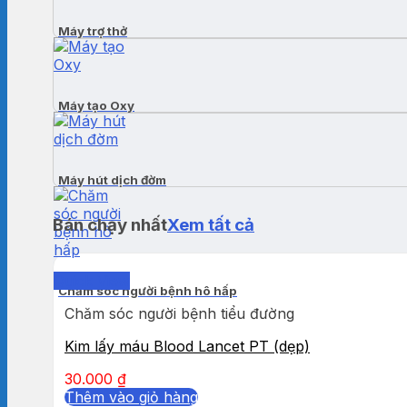
Máy trợ thở
Máy tạo Oxy
Máy hút dịch đờm
Bán chạy nhất
Xem tất cả
Quick View
Chăm sóc người bệnh hô hấp
Chăm sóc người bệnh tiểu đường
Kim lấy máu Blood Lancet PT (dẹp)
30.000
₫
Thêm vào giỏ hàng