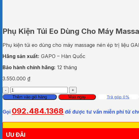
Phụ Kiện Túi Eo Dùng Cho Máy Massa
Phụ kiện túi eo dùng cho máy massage nén ép trị liệu
Hãng sản xuất:
GAPO – Hàn Quốc
Bảo hành chính hãng:
12 tháng
3.550.000
₫
Phụ
Kiện
Trả góp 0%
Thêm vào giỏ hàng
Mua ngay
Túi
Eo
092.484.1368
Gọi
để được tư vấn miễn phí từ ch
Dùng
Cho
Máy
Massage
ƯU ĐÃI
Nén