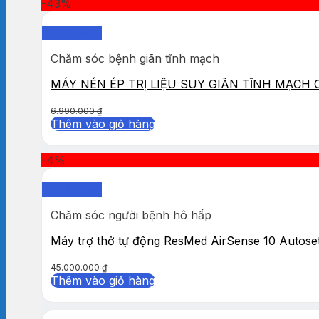
-43%
Quick View
Chăm sóc bệnh giãn tĩnh mạch
MÁY NÉN ÉP TRỊ LIỆU SUY GIÃN TĨNH MẠCH
6.990.000
₫
Thêm vào giỏ hàng
-4%
Quick View
Chăm sóc người bệnh hô hấp
Máy trợ thở tự động ResMed AirSense 10 Autose
45.000.000
₫
Thêm vào giỏ hàng