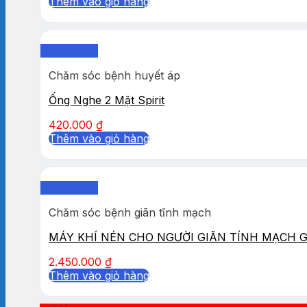
Thêm vào giỏ hàng
Quick View
Chăm sóc bệnh huyết áp
Ống Nghe 2 Mặt Spirit
420.000
₫
Thêm vào giỏ hàng
Quick View
Chăm sóc bệnh giãn tĩnh mạch
MÁY KHÍ NÉN CHO NGƯỜI GIÃN TÍNH MẠCH 
2.450.000
₫
Thêm vào giỏ hàng