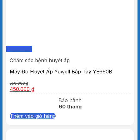
Quick View
Chăm sóc bệnh huyết áp
Máy Đo Huyết Áp Yuwell Bắp Tay YE660B
550.000
₫
450.000
₫
Bảo hành
60 tháng
Thêm vào giỏ hàng