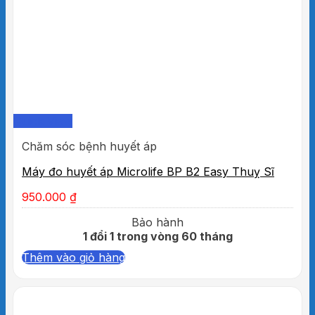
Quick View
Chăm sóc bệnh huyết áp
Máy đo huyết áp Microlife BP B2 Easy Thuỵ Sĩ
950.000
₫
Bảo hành
1 đổi 1 trong vòng 60 tháng
Thêm vào giỏ hàng