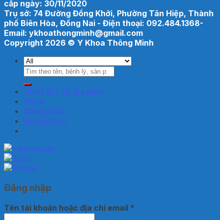
cấp ngày: 30/11/2020
Trụ sở: 74 Đường Đồng Khởi, Phường Tân Hiệp, Thành
phố Biên Hòa, Đồng Nai - Điện thoại: 092.484.1368-
Email: ykhoathongminh@gmail.com
Copyright 2026 ©
Y Khoa Thông Minh
Tìm
kiếm:
Thiết bị y tế gia đình
Shop
Đăng nhập
Newsletter
Đăng nhập
Tên tài khoản hoặc địa chỉ email
*