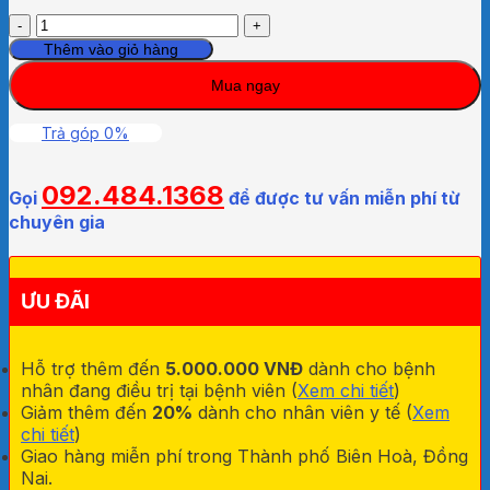
Phụ
kiện
Thêm vào giỏ hàng
túi
Mua ngay
hơi
dùng
cho
Trả góp 0%
máy
đo
092.484.1368
huyết
Gọi
để được tư vấn miễn phí từ
áp
chuyên gia
Microlife
dành
cho
ƯU ĐÃI
Trẻ
em
số
Hỗ trợ thêm đến
5.000.000 VNĐ
dành cho bệnh
lượng
nhân đang điều trị tại bệnh viên (
Xem chi tiết
)
Giảm thêm đến
20%
dành cho nhân viên y tế (
Xem
chi tiết
)
Giao hàng miễn phí trong Thành phố Biên Hoà, Đồng
Nai.