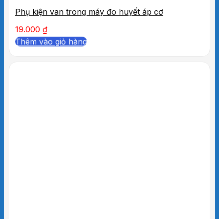
Phụ kiện van trong máy đo huyết áp cơ
19.000
₫
Thêm vào giỏ hàng