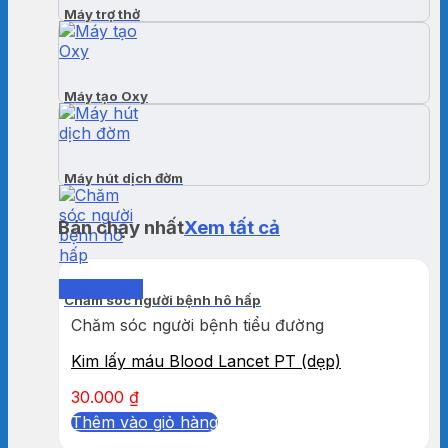
Máy trợ thở
Máy tạo Oxy
Máy hút dịch đờm
Bán chạy nhất
Xem tất cả
Quick View
Chăm sóc người bệnh hô hấp
Chăm sóc người bệnh tiểu đường
Kim lấy máu Blood Lancet PT (dẹp)
30.000
₫
Thêm vào giỏ hàng