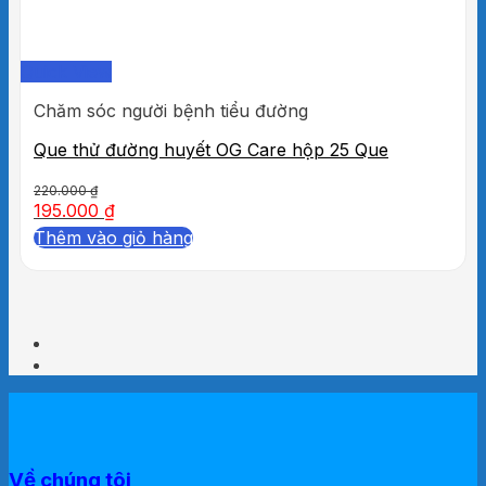
Quick View
Chăm sóc người bệnh tiểu đường
Que thử đường huyết OG Care hộp 25 Que
220.000
₫
195.000
₫
Thêm vào giỏ hàng
Về chúng tôi