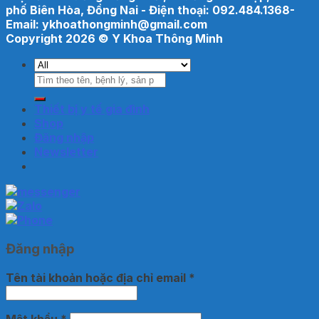
phố Biên Hòa, Đồng Nai - Điện thoại: 092.484.1368-
Email: ykhoathongminh@gmail.com
Copyright 2026 ©
Y Khoa Thông Minh
Tìm
kiếm:
Thiết bị y tế gia đình
Shop
Đăng nhập
Newsletter
Đăng nhập
Tên tài khoản hoặc địa chỉ email
*
Mật khẩu
*