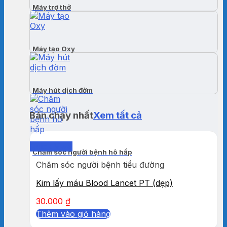
Máy trợ thở
Máy tạo Oxy
Máy hút dịch đờm
Bán chạy nhất
Xem tất cả
Quick View
Chăm sóc người bệnh hô hấp
Chăm sóc người bệnh tiểu đường
Kim lấy máu Blood Lancet PT (dẹp)
30.000
₫
Thêm vào giỏ hàng