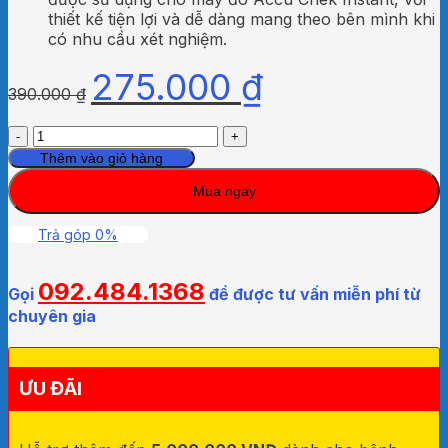
thiết kế tiện lợi và dễ dàng mang theo bên mình khi
có nhu cầu xét nghiệm.
275.000
₫
390.000
₫
Que
Thử
Thêm vào giỏ hàng
Đường
Mua ngay
Huyết
Dùng
Cho
Trả góp 0%
Máy
Đo
092.484.1368
Đường
Gọi
để được tư vấn miễn phí từ
Huyết
chuyên gia
Accu-
Chek
Active
ƯU ĐÃI
50
Que
số