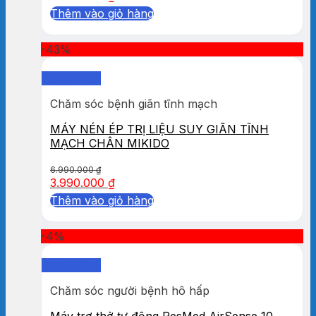
Thêm vào giỏ hàng
-43%
Quick View
Chăm sóc bệnh giãn tĩnh mạch
MÁY NÉN ÉP TRỊ LIỆU SUY GIÃN TĨNH
MẠCH CHÂN MIKIDO
6.990.000
₫
3.990.000
₫
Thêm vào giỏ hàng
-4%
Quick View
Chăm sóc người bệnh hô hấp
Máy trợ thở tự động ResMed AirSense 10