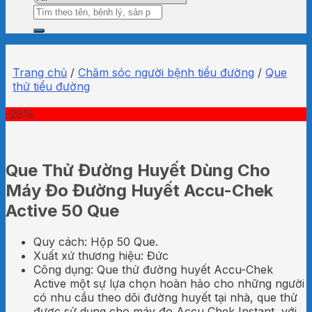
Tìm
kiếm:
Trang chủ
/
Chăm sóc người bệnh tiểu đường
/
Que
thử tiểu đường
-29%
Que Thử Đường Huyết Dùng Cho
Máy Đo Đường Huyết Accu-Chek
Active 50 Que
Quy cách: Hộp 50 Que.
Xuất xứ thương hiệu: Đức
Công dụng: Que thử đường huyết Accu-Chek
Active một sự lựa chọn hoàn hảo cho những người
có nhu cầu theo dõi đường huyết tại nhà, que thử
được sử dụng cho máy đo Accu Chek Instant, với