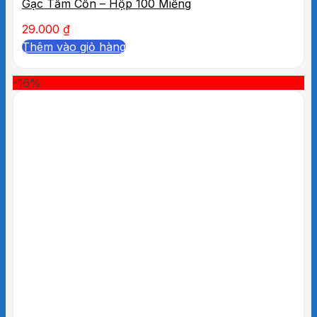
Gạc Tẩm Cồn – Hộp 100 Miếng
29.000
₫
Thêm vào giỏ hàng
-16%