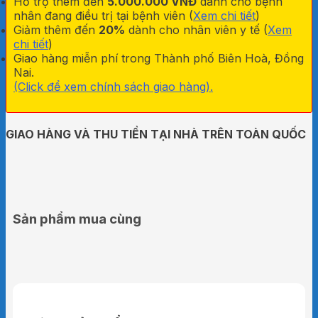
Hỗ trợ thêm đến
5.000.000 VNĐ
dành cho bệnh
lượng
nhân đang điều trị tại bệnh viên (
Xem chi tiết
)
Giảm thêm đến
20%
dành cho nhân viên y tế (
Xem
chi tiết
)
Giao hàng miễn phí trong Thành phố Biên Hoà, Đồng
Nai.
(Click để xem chính sách giao hàng).
GIAO HÀNG VÀ THU TIỀN TẠI NHÀ TRÊN TOÀN QUỐC
Sản phẩm mua cùng