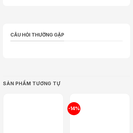
tăng khả năng chịu đựng khi tập thể hình.
Tạ tay nhựa
chính là tạ tay bình thường nhưng
có phần lõi được làm từ chất liệu xi măng và
phần bên ngoài được bọc nhựa PVC. Sản phẩm
CÂU HỎI THƯỜNG GẶP
này là sản phẩm chuyên dụng cho các bài tập cơ
tay tại nhà với giá thành khá rẻ.
Tạ tập tay phù hợp với cả nam và nữ và có rất
nhiều loại khác nhau. Tùy theo thể trạng mà
bạn có thể lựa chọn tạ tay phù hợp cho từng
cá nhân
SẢN PHẨM TƯƠNG TỰ
Cách mua tạ tay thể hình cũng rất dễ, bạn thử
nâng lần lượt từng quả, từ tạ tay 1kg tới tạ tay
5kg rồi cuối cùng là tạ tay 10kg để thử xem
-14%
sức chịu của tay. Không nên lựa chọn tạ quá
nặng hoặc quá nhẹ mà lựa chọn một quả vừa
tay.