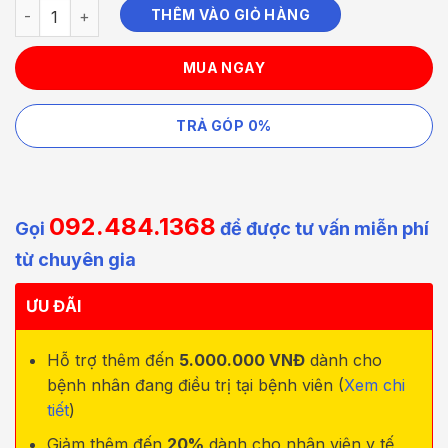
TẠ NHỰA TẬP TAY TẬP THỂ HÌNH 3KG số lượng
THÊM VÀO GIỎ HÀNG
MUA NGAY
TRẢ GÓP 0%
092.484.1368
Gọi
để được tư vấn miễn phí
từ chuyên gia
ƯU ĐÃI
Hỗ trợ thêm đến
5.000.000 VNĐ
dành cho
bệnh nhân đang điều trị tại bệnh viên (
Xem chi
tiết
)
Giảm thêm đến
20%
dành cho nhân viên y tế