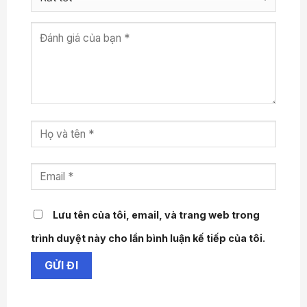
nghiên cứu, việc rèn luyện thể lực có tác dụng
tương tự như các bài thuốc vỗ giấc, nhưng lại
không gây tác dụng phụ.
Tạo dáng đẹp:
Ngoài việc tạo cơ, tập tạ còn
giúp cải thiện hình ảnh cơ thể, mang đến sự tự
tin cho bạn. Một nghiên cứu cho thấy, phụ nữ
nào tập tạ càng nặng sẽ càng hài lòng về cơ
thể và cảm thấy buổi tập có kết quả tốt.
Kiểm soát cân nặng:
Các bài tập thể dục thẩm
mĩ (aerobics) được xem là cách tốt nhất để
giảm cân và nó làm tăng tốc độ trao đổi chất
của cơ thể. Nếu tập tạ từ 2 – 3 lần trong tuần,
Lưu tên của tôi, email, và trang web trong
tốc độ trao đổi chất của cơ thể có thể tăng lên
trình duyệt này cho lần bình luận kế tiếp của tôi.
đến 15%.
Ngoài ra thường xuyên tập luyện với tạ tay còn
giúp bạn tăng sức lực ở tay, vai và ngực, từ đó