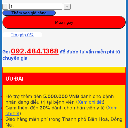
Bàn
Chải
Thêm vào giỏ hàng
Kẻ
Mua ngay
Răng
OKAMURA
Asahi
Trả góp 0%
Loại
Bỏ
092.484.1368
Mảng
Gọi
để được tư vấn miễn phí từ
Bám,
chuyên gia
Thức
Ăn
Thừa
ƯU ĐÃI
số
lượng
Hỗ trợ thêm đến
5.000.000 VNĐ
dành cho bệnh
nhân đang điều trị tại bệnh viên (
Xem chi tiết
)
Giảm thêm đến
20%
dành cho nhân viên y tế (
Xem
chi tiết
)
Giao hàng miễn phí trong Thành phố Biên Hoà, Đồng
Nai.