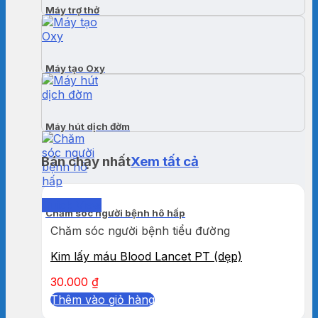
Máy trợ thở
Máy tạo Oxy
Máy hút dịch đờm
Bán chạy nhất
Xem tất cả
Quick View
Chăm sóc người bệnh hô hấp
Chăm sóc người bệnh tiểu đường
Kim lấy máu Blood Lancet PT (dẹp)
30.000
₫
Thêm vào giỏ hàng