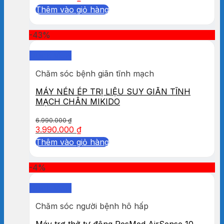
Thêm vào giỏ hàng
-43%
Quick View
Chăm sóc bệnh giãn tĩnh mạch
MÁY NÉN ÉP TRỊ LIỆU SUY GIÃN TĨNH
MẠCH CHÂN MIKIDO
6.990.000
₫
3.990.000
₫
Thêm vào giỏ hàng
-4%
Quick View
Chăm sóc người bệnh hô hấp
Máy trợ thở tự động ResMed AirSense 10