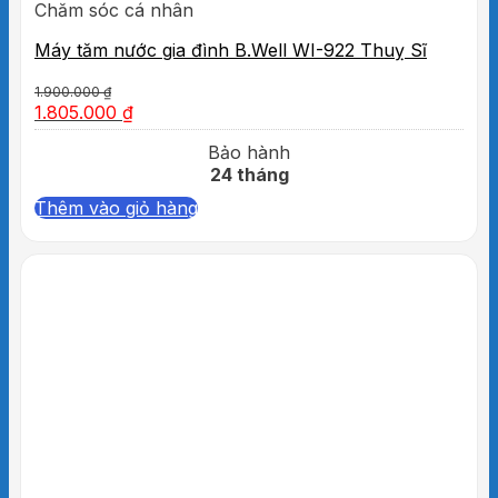
Chăm sóc cá nhân
Máy tăm nước gia đình B.Well WI-922 Thuỵ Sĩ
1.900.000
₫
1.805.000
₫
Bảo hành
24 tháng
Thêm vào giỏ hàng