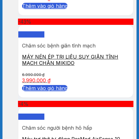
Thêm vào giỏ hàng
-43%
Quick View
Chăm sóc bệnh giãn tĩnh mạch
MÁY NÉN ÉP TRỊ LIỆU SUY GIÃN TĨNH
MẠCH CHÂN MIKIDO
6.990.000
₫
3.990.000
₫
Thêm vào giỏ hàng
-4%
Quick View
Chăm sóc người bệnh hô hấp
Máy trợ thở tự động ResMed AirSense 10