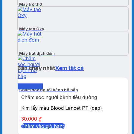
Máy trợ thở
Máy tạo Oxy
Máy hút dịch đờm
Bán chạy nhất
Xem tất cả
Quick View
Chăm sóc người bệnh hô hấp
Chăm sóc người bệnh tiểu đường
Kim lấy máu Blood Lancet PT (dẹp)
30.000
₫
Thêm vào giỏ hàng