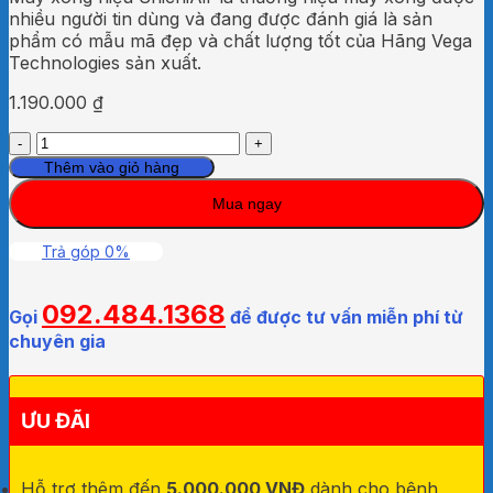
nhiều người tin dùng và đang được đánh giá là sản
phẩm có mẫu mã đẹp và chất lượng tốt của Hãng Vega
Technologies sản xuất.
1.190.000
₫
Máy
xông
Thêm vào giỏ hàng
mặt
Mua ngay
Shichi
Air
Nhật
Trả góp 0%
Bản
số
092.484.1368
lượng
Gọi
để được tư vấn miễn phí từ
chuyên gia
ƯU ĐÃI
Hỗ trợ thêm đến
5.000.000 VNĐ
dành cho bệnh