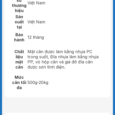
xứ
Việt Nam
• Đĩa nhựa Nhựa PP : (564 x 266 x 80) mm
thương
hiệu
• Mặt kính nhựa PC trong suốt
Sản
xuất
Việt Nam
• Mặt số nhựa ABS
tại
• Vòng chia kín
Bảo
12 tháng
hành
• Cân có thiết kế thêm lưỡng kim bù trừ nhiệt độ : -
°C
Chất
Mặt cân được làm bằng nhựa PC
liệu
trong suốt, Đĩa nhựa làm bằng nhựa
mặt
PP, vỏ hộp cân và giá đỡ đĩa cân
cân
được sơn tĩnh điện.
Mức
cân tối
500g-20kg
đa