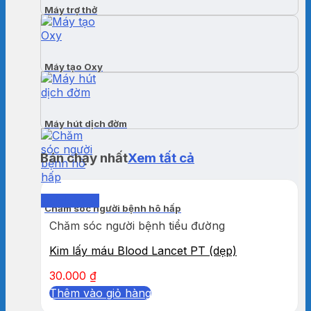
Máy trợ thở
Máy tạo Oxy
Máy hút dịch đờm
Bán chạy nhất
Xem tất cả
Quick View
Chăm sóc người bệnh hô hấp
Chăm sóc người bệnh tiểu đường
Kim lấy máu Blood Lancet PT (dẹp)
30.000
₫
Thêm vào giỏ hàng