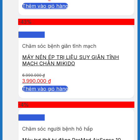
Thêm vào giỏ hàng
-43%
Quick View
Chăm sóc bệnh giãn tĩnh mạch
MÁY NÉN ÉP TRỊ LIỆU SUY GIÃN TĨNH
MẠCH CHÂN MIKIDO
6.990.000
₫
3.990.000
₫
Thêm vào giỏ hàng
-4%
Quick View
Chăm sóc người bệnh hô hấp
Máy trợ thở tự động ResMed AirSense 10