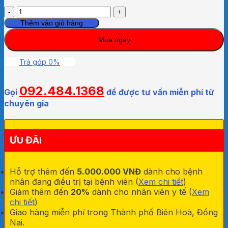
Cân
trẻ
Thêm vào giỏ hàng
sơ
Mua ngay
sinh
cơ
học
Trả góp 0%
Nhơn
Hòa
092.484.1368
20Kg
Gọi
để được tư vấn miễn phí từ
số
chuyên gia
lượng
ƯU ĐÃI
Hỗ trợ thêm đến
5.000.000 VNĐ
dành cho bệnh
nhân đang điều trị tại bệnh viên (
Xem chi tiết
)
Giảm thêm đến
20%
dành cho nhân viên y tế (
Xem
chi tiết
)
Giao hàng miễn phí trong Thành phố Biên Hoà, Đồng
Nai.