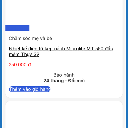
Quick View
Chăm sóc mẹ và bé
Nhiệt kế điện tử kẹp nách Microlife MT 550 đầu
mềm Thụy Sỹ
250.000
₫
Bảo hành
24 tháng - Đổi mới
Thêm vào giỏ hàng