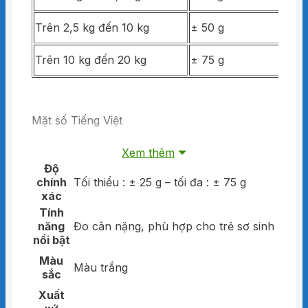
Trên 2,5 kg đến 10 kg
± 50 g
Trên 10 kg đến 20 kg
± 75 g
Mặt số Tiếng Việt
• Kiểm định xuất xưởng theo
ĐLVN 30:2019
. Phù h
Xem thêm
R76-1:2006
Độ
chính
Tối thiểu : ± 25 g – tối đa : ± 75 g
• Cân được sản xuất và kiểm soát dưới hệ thống quả
xác
lượng theo tiêu chuẩn ISO-9001
Tính
• Dùng để cân bé sơ sinh
năng
Đo cân nặng, phù hợp cho trẻ sơ sinh
nổi bật
• Vỏ hộp cân và giá đỡ đĩa cân được sơn tĩnh điện.
Màu
Màu trắng
• Hai bên mặt hông có dập nổi chữ Nhơn Hoà
sắc
Xuất
• Vỏ sắt sơn tĩnh điện