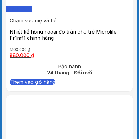
Quick View
Chăm sóc mẹ và bé
Nhiệt kế hồng ngoại đo trán cho trẻ Microlife
Fr1mf1 chính hãng
1.100.000
₫
880.000
₫
Bảo hành
24 tháng - Đổi mới
Thêm vào giỏ hàng