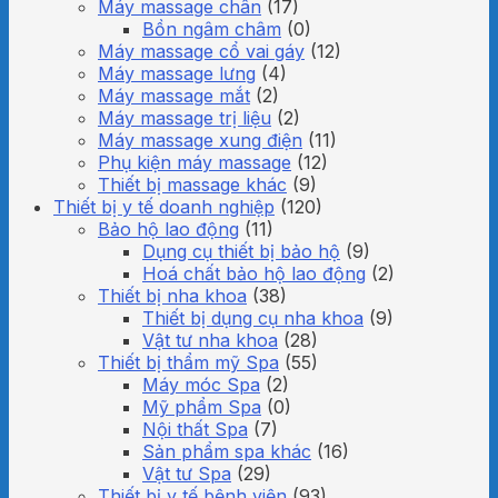
Máy massage chân
(17)
Bồn ngâm châm
(0)
Máy massage cổ vai gáy
(12)
Máy massage lưng
(4)
Máy massage mắt
(2)
Máy massage trị liệu
(2)
Máy massage xung điện
(11)
Phụ kiện máy massage
(12)
Thiết bị massage khác
(9)
Thiết bị y tế doanh nghiệp
(120)
Bảo hộ lao động
(11)
Dụng cụ thiết bị bảo hộ
(9)
Hoá chất bảo hộ lao động
(2)
Thiết bị nha khoa
(38)
Thiết bị dụng cụ nha khoa
(9)
Vật tư nha khoa
(28)
Thiết bị thẩm mỹ Spa
(55)
Máy móc Spa
(2)
Mỹ phẩm Spa
(0)
Nội thất Spa
(7)
Sản phẩm spa khác
(16)
Vật tư Spa
(29)
Thiết bị y tế bệnh viện
(93)