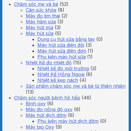
Chăm sóc mẹ và bé
(52)
Cân sức khỏe
(8)
Máy đo tim thai
(2)
Máy hâm sữa
(3)
Máy hút mũi
(3)
Máy hút sữa
(5)
Dụng cụ hút sữa bằng tay
(0)
Máy hút sữa điện đôi
(3)
Máy hút sữa điện đơn
(1)
Phụ kiện máy hút sữa
(1)
Nhiệt Kế đo nhiệt độ
(15)
Nhiệt kế đo môi trường
(3)
Nhiệt Kế Hồng Ngoại
(8)
Nhiệt kế kẹp nách
(4)
Sản phẩm chăm sóc mẹ và bé từ thiên nhiên
(13)
Chăm sóc người bệnh hô hấp
(46)
Bình oxy
(6)
Máy đo nồng độ oxy
(6)
Máy hút dịch đờm
(6)
Phụ kiện máy hút dịch đờm
(0)
Máy tạo Oxy
(9)