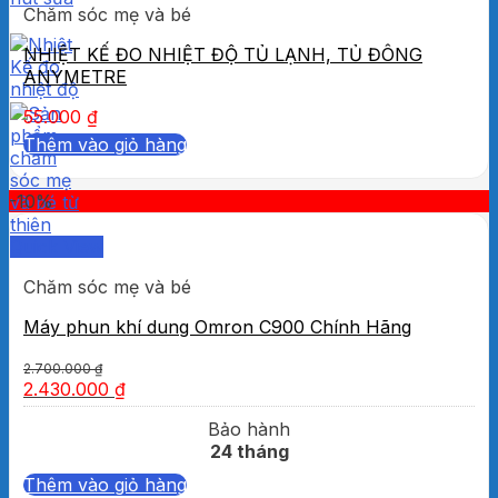
Chăm sóc mẹ và bé
NHIỆT KẾ ĐO NHIỆT ĐỘ TỦ LẠNH, TỦ ĐÔNG
ANYMETRE
55.000
₫
Thêm vào giỏ hàng
-10%
Quick View
Chăm sóc mẹ và bé
Máy phun khí dung Omron C900 Chính Hãng
2.700.000
₫
2.430.000
₫
Bảo hành
24 tháng
Thêm vào giỏ hàng