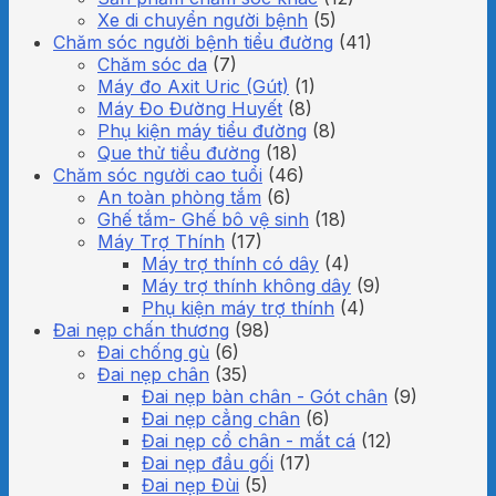
Xe di chuyển người bệnh
(5)
Chăm sóc người bệnh tiểu đường
(41)
Chăm sóc da
(7)
Máy đo Axit Uric (Gút)
(1)
Máy Đo Đường Huyết
(8)
Phụ kiện máy tiểu đường
(8)
Que thử tiểu đường
(18)
Chăm sóc người cao tuổi
(46)
An toàn phòng tắm
(6)
Ghế tắm- Ghế bô vệ sinh
(18)
Máy Trợ Thính
(17)
Máy trợ thính có dây
(4)
Máy trợ thính không dây
(9)
Phụ kiện máy trợ thính
(4)
Đai nẹp chấn thương
(98)
Đai chống gù
(6)
Đai nẹp chân
(35)
Đai nẹp bàn chân - Gót chân
(9)
Đai nẹp cẳng chân
(6)
Đai nẹp cổ chân - mắt cá
(12)
Đai nẹp đầu gối
(17)
Đai nẹp Đùi
(5)