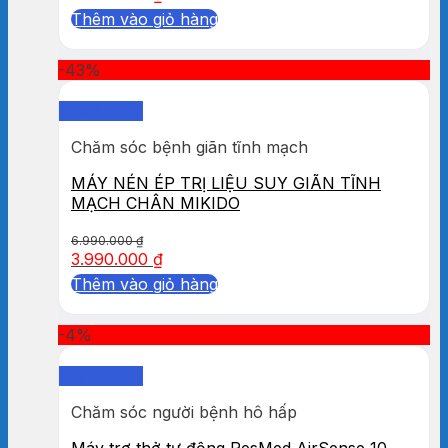
Thêm vào giỏ hàng
-43%
Quick View
Chăm sóc bệnh giãn tĩnh mạch
MÁY NÉN ÉP TRỊ LIỆU SUY GIÃN TĨNH
MẠCH CHÂN MIKIDO
6.990.000
₫
3.990.000
₫
Thêm vào giỏ hàng
-4%
Quick View
Chăm sóc người bệnh hô hấp
Máy trợ thở tự động ResMed AirSense 10