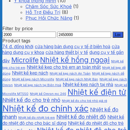
Y khoa thông minh
(10)
Chăm Sóc Sức Khoẻ
(1)
Hỗ Trợ Điều Trị
(8)
Phục Hồi Chức Năng
(1)
Filter by price
Giá
Giá
Lọc
thấp
cao
Product tags
nhất
nhất
74 đ. đồng khởi
cửa hàng bán dụng cụ y tế ở biên hoà
cửa
hàng dụng cụ y khoa
cửa hàng thiết bị y tế
dụng cụ y tế gần
Nhiệt kế hồng ngoại
Microlife
đây
Nhiệt kế
Nhiệt kế kẹp cho trẻ em an toàn nhất
kẹp cho trẻ em
Nhiệt kế kẹp dễ
Nhiệt kế kẹp nách
dùng
Nhiệt kế kẹp nách An Toàn
Nhiệt kế kẹp nách dễ
dùng
Nhiệt kế kẹp nách Microlife
Nhiệt kế kẹp nách Nhật Bản
Nhiệt kế kẹp nách
Nhiệt kế kẹp nách tại nhà
Omron
Nhiệt kế kẹp nách tại Biên Hoà
Nhiệt kế
Nhiệt kế điện tử
Microlife MT550
Nhiệt kế Omron mc 246
Nhiệt kế đo cho trẻ nhỏ
Nhiệt kế đo cho trẻ nhỏ giá rẻ
Nhiệt kế đo chính xác
Nhiệt kế đo
nhanh
Nhiệt kế đo nhiệt độ
Nhiệt kế
Nhiệt kế đo nhiệt trẻ em
đo nhiệt độ cho cho bác sĩ dùng
Nhiệt kế đo nhiệt độ cho trẻ