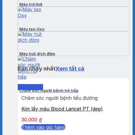
Máy trợ thở
Máy tạo Oxy
Máy hút dịch đờm
Bán chạy nhất
Xem tất cả
Quick View
Chăm sóc người bệnh hô hấp
Chăm sóc người bệnh tiểu đường
Kim lấy máu Blood Lancet PT (dẹp)
30.000
₫
Thêm vào giỏ hàng