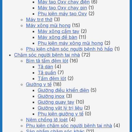
Máy tạo Oxy chạy điện
(6)
Máy tạo Oxy chạy pin
(1)
Phụ kiện máy tạo Oxy
(2)
Máy trợ thở
(3)
Máy xông mũi họng
(15)
Máy xông cầm tay
(2)
Máy xông để bàn
(11)
Phụ kiện máy xông mũi họng
(2)
Phụ kiện chăm sóc người bệnh hô hấp
(1)
Chăm sóc người bệnh tại nhà
(72)
Bỉm tã tấm đệm lót
(16)
Tã dán
(4)
Tã quần
(7)
Tấm đệm lót
(2)
Giường y tế
(18)
Giường điều khiển điện
(5)
Giường inox
(3)
Giường quay tay
(10)
Giường vật lý trị liệu
(2)
Phụ kiện giường y tế
(0)
Nệm chống lở loét
(4)
Phụ kiện chăm sóc người bệnh tại nhà
(4)
Sản phẩm chăm sóc khác
(12)