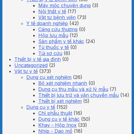
Máy móc chuyên dụng
(3)
Nội thất y tế
(17)
Vật tư bệnh viện
(73)
Y tế doanh nghiệp
(42)
Cáng cứu thương
(0)
Hộp lưu mẫu
(12)
Sản phẩm y tế khác
(24)
Tủ thuốc y tế
(0)
Túi sơ cứu
(6)
Thiết bị y tế gia đình
(0)
Uncategorized
(2)
Vật tư y tế
(373)
Dụng cụ xét nghiệm
(26)
Bộ xét nghiệm nhanh
(0)
Dụng cụ thu mẫu và xử lý mẫu
(7)
Thiết bị lưu trữ và vận chuyển mẫu
(14)
Thiết bị xét nghiệm
(5)
Dụng cụ y tế
(152)
Chỉ phẫu thuật
(16)
Dụng cụ y tế khác
(50)
Khay - Hộp Inox
(33)
Nhíp - Dao mổ
(18)