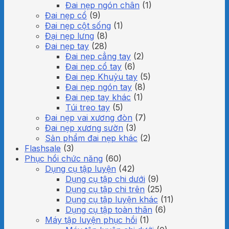
Đai nẹp ngón chân
(1)
Đai nẹp cổ
(9)
Đai nẹp cột sống
(1)
Đại nẹp lưng
(8)
Đai nẹp tay
(28)
Đai nẹp cẳng tay
(2)
Đai nẹp cổ tay
(6)
Đai nẹp Khuỷu tay
(5)
Đai nẹp ngón tay
(8)
Đai nẹp tay khác
(1)
Túi treo tay
(5)
Đai nẹp vai xương đòn
(7)
Đai nẹp xương sườn
(3)
Sản phẩm đai nẹp khác
(2)
Flashsale
(3)
Phục hồi chức năng
(60)
Dụng cụ tập luyện
(42)
Dụng cụ tập chi dưới
(9)
Dụng cụ tập chi trên
(25)
Dụng cụ tập luyện khác
(11)
Dụng cụ tập toàn thân
(6)
Máy tập luyện phục hồi
(1)