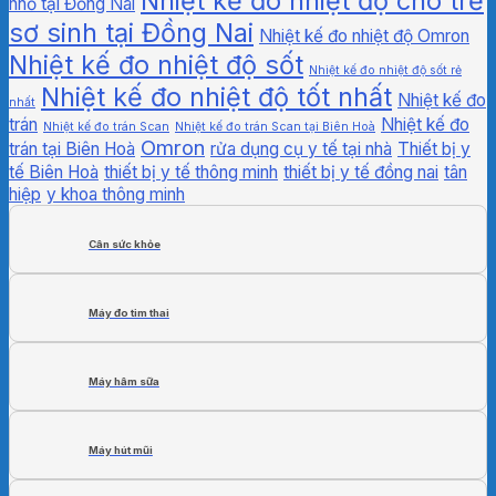
Nhiệt kế đo nhiệt độ cho trẻ
nhỏ tại Đồng Nai
sơ sinh tại Đồng Nai
Nhiệt kế đo nhiệt độ Omron
Nhiệt kế đo nhiệt độ sốt
Nhiệt kế đo nhiệt độ sốt rẻ
Nhiệt kế đo nhiệt độ tốt nhất
Nhiệt kế đo
nhất
trán
Nhiệt kế đo
Nhiệt kế đo trán Scan
Nhiệt kế đo trán Scan tại Biên Hoà
Omron
trán tại Biên Hoà
rửa dụng cụ y tế tại nhà
Thiết bị y
tế Biên Hoà
thiết bị y tế thông minh
thiết bị y tế đồng nai
tân
hiệp
y khoa thông minh
Cân sức khỏe
Máy đo tim thai
Máy hâm sữa
Máy hút mũi