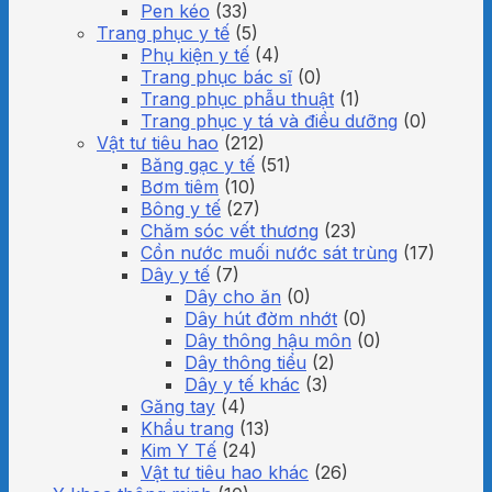
Pen kéo
(33)
Trang phục y tế
(5)
Phụ kiện y tế
(4)
Trang phục bác sĩ
(0)
Trang phục phẫu thuật
(1)
Trang phục y tá và điều dưỡng
(0)
Vật tư tiêu hao
(212)
Băng gạc y tế
(51)
Bơm tiêm
(10)
Bông y tế
(27)
Chăm sóc vết thương
(23)
Cồn nước muối nước sát trùng
(17)
Dây y tế
(7)
Dây cho ăn
(0)
Dây hút đờm nhớt
(0)
Dây thông hậu môn
(0)
Dây thông tiểu
(2)
Dây y tế khác
(3)
Găng tay
(4)
Khẩu trang
(13)
Kim Y Tế
(24)
Vật tư tiêu hao khác
(26)