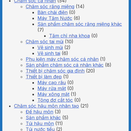
Chăm sóc cá nhân
(54)
Chăm sóc răng miệng
(14)
Bàn chải điện
(0)
Máy Tăm Nước
(6)
Sản phẩm chăm sóc răng miệng khác
(7)
Tăm chỉ nha khoa
(0)
Chăm sóc tai mũi
(10)
Vệ sinh mũi
(2)
Vệ sinh tai
(6)
Phụ kiện máy chăm sóc cá nhân
(1)
Sản phẩm chăm sóc cá nhân khác
(8)
Thiết bị chăm sóc gia đình
(20)
Thiết bị làm đẹp
(1)
Máy cạo râu
(0)
Máy rửa mặt
(0)
Máy xông mặt
(1)
Tông đơ cắt tóc
(0)
Chăm sóc hậu môn nhân tạo
(21)
Đế hậu môn
(3)
Sản phẩm khác
(5)
Túi hậu môn
(11)
Túi nước tiểu
(2)