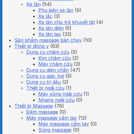
Xe lăn
(54)
Phụ kiện xe lăn
(9)
Xe lắc
(3)
Xe lăn cho trẻ khuyết tật
(4)
Xe lăn điện
(5)
Xe lăn tay
(33)
Sản phẩm massage bán chạy
(10)
Thiết bị đông y
(63)
Dụng cụ châm cứu
(5)
Kim châm cứu
(2)
Máy châm cứu
(3)
Dụng cụ diện chẩn
(47)
Dụng cụ giác hơi
(5)
Dụng cụ trị liệu
(2)
Thiết bị ngãi cứu
(1)
Máy xông ngãi cứu
(1)
Nhang ngãi cứu
(0)
Thiết bị Massage
(76)
Đệm massage
(0)
Máy massage cầm tay
(12)
Máy massage cầm tay
(0)
Súng massage
(0)