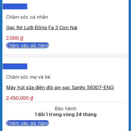
Quick View
Chăm sóc cá nhân
Gạc Rơ Lưỡi Đông Fa 3 Con Nai
2.000
₫
Thêm vào giỏ hàng
Quick View
Chăm sóc mẹ và bé
Máy hút sữa điện đôi pin sạc Sanity S6307-ENG
2.450.000
₫
Bảo hành
1 đổi 1 trong vòng 24 tháng
Thêm vào giỏ hàng