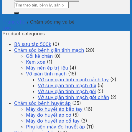
Tìm
kiếm:
Trang chủ
/
Chăm sóc mẹ và bé
Lọc
Product categories
Bộ sưu tập 500k
(0)
Chăm sóc bệnh giãn tĩnh mạch
(20)
Gối kê chân
(0)
Kem xoa
(1)
Máy nén ép trị liệu
(4)
Vớ giãn tĩnh mạch
(15)
Vớ suy giãn tĩnh mạch cánh tay
(3)
Vớ suy giãn tĩnh mạch đùi
(5)
Vớ suy giãn tĩnh mạch gối
(5)
Vớ suy giãn tĩnh mạch gót chân
(2)
Chăm sóc bệnh huyết áp
(35)
Máy đo huyết áp bắp tay
(16)
Máy đo huyết áp cơ
(5)
Máy đo huyết áp cổ tay
(3)
Phụ kiện máy đo huyết áp
(11)