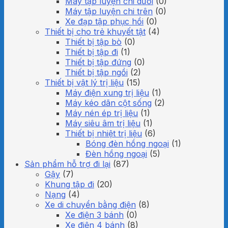
Máy tập luyện chi dưới
(0)
Máy tập luyện chi trên
(0)
Xe đạp tập phục hồi
(0)
Thiết bị cho trẻ khuyết tật
(4)
Thiết bị tập bò
(0)
Thiết bị tập đi
(1)
Thiết bị tập đứng
(0)
Thiết bị tập ngồi
(2)
Thiết bị vật lý trị liệu
(15)
Máy điện xung trị liệu
(1)
Máy kéo dãn cột sống
(2)
Máy nén ép trị liệu
(1)
Máy siêu âm trị liệu
(1)
Thiết bị nhiệt trị liệu
(6)
Bóng đèn hồng ngoại
(1)
Đèn hồng ngoại
(5)
Sản phẩm hỗ trợ đi lại
(87)
Gậy
(7)
Khung tập đi
(20)
Nạng
(4)
Xe di chuyển bằng điện
(8)
Xe điện 3 bánh
(0)
Xe điện 4 bánh
(8)