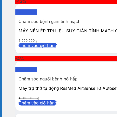
-43%
Quick View
Chăm sóc bệnh giãn tĩnh mạch
MÁY NÉN ÉP TRỊ LIỆU SUY GIÃN TĨNH MẠCH
6.990.000
₫
Thêm vào giỏ hàng
-4%
Quick View
Chăm sóc người bệnh hô hấp
Máy trợ thở tự động ResMed AirSense 10 Autose
45.000.000
₫
Thêm vào giỏ hàng