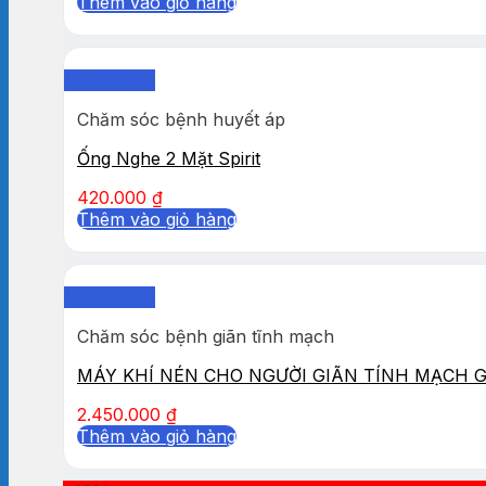
Thêm vào giỏ hàng
Quick View
Chăm sóc bệnh huyết áp
Ống Nghe 2 Mặt Spirit
420.000
₫
Thêm vào giỏ hàng
Quick View
Chăm sóc bệnh giãn tĩnh mạch
MÁY KHÍ NÉN CHO NGƯỜI GIÃN TÍNH MẠCH 
2.450.000
₫
Thêm vào giỏ hàng