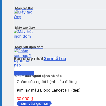
Máy trợ thở
Máy tạo Oxy
Máy hút dịch đờm
Bán chạy nhất
Xem tất cả
Quick View
Chăm sóc người bệnh hô hấp
Chăm sóc người bệnh tiểu đường
Kim lấy máu Blood Lancet PT (dẹp)
30.000
₫
Thêm vào giỏ hàng