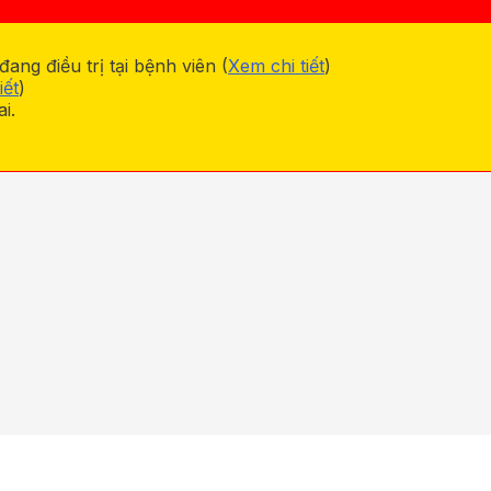
ng điều trị tại bệnh viên (
Xem chi tiết
)
iết
)
i.