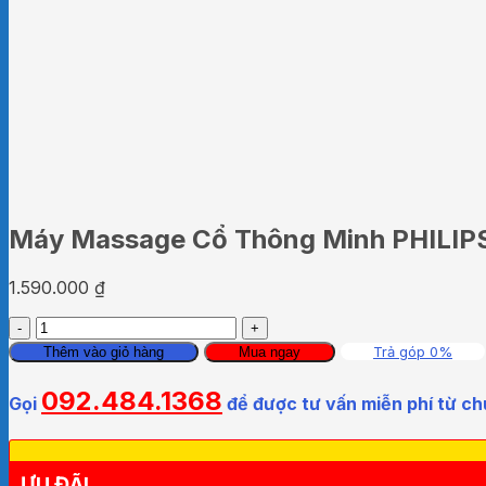
Máy Massage Cổ Thông Minh PHILIP
1.590.000
₫
Máy
Massage
Trả góp 0%
Thêm vào giỏ hàng
Mua ngay
Cổ
Thông
092.484.1368
Gọi
để được tư vấn miễn phí từ ch
Minh
PHILIPS
PPM3311
Chính
ƯU ĐÃI