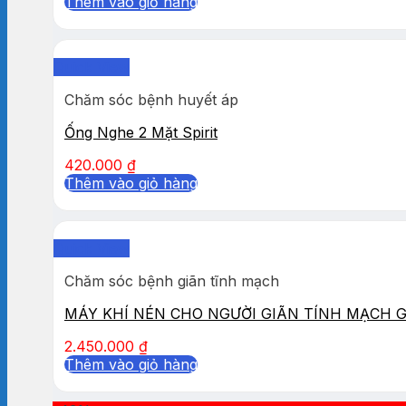
Thêm vào giỏ hàng
Quick View
Chăm sóc bệnh huyết áp
Ống Nghe 2 Mặt Spirit
420.000
₫
Thêm vào giỏ hàng
Quick View
Chăm sóc bệnh giãn tĩnh mạch
MÁY KHÍ NÉN CHO NGƯỜI GIÃN TÍNH MẠCH 
2.450.000
₫
Thêm vào giỏ hàng