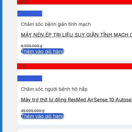
-43%
Quick View
Chăm sóc bệnh giãn tĩnh mạch
MÁY NÉN ÉP TRỊ LIỆU SUY GIÃN TĨNH MẠCH
6.990.000
₫
Thêm vào giỏ hàng
-4%
Quick View
Chăm sóc người bệnh hô hấp
Máy trợ thở tự động ResMed AirSense 10 Autose
45.000.000
₫
Thêm vào giỏ hàng