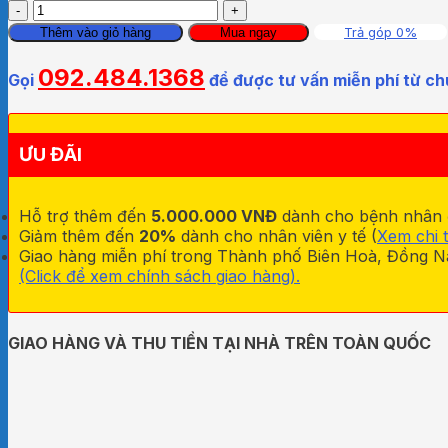
Máy
trợ
Trả góp 0%
Thêm vào giỏ hàng
Mua ngay
thính
siêu
092.484.1368
Gọi
để được tư vấn miễn phí từ ch
nhỏ
lỗ
tai
Mimitakara
ƯU ĐÃI
(JAPAN)
DP-
6SY5
Hỗ trợ thêm đến
5.000.000 VNĐ
dành cho bệnh nhân đa
số
Giảm thêm đến
20%
dành cho nhân viên y tế (
Xem chi t
lượng
Giao hàng miễn phí trong Thành phố Biên Hoà, Đồng Na
(Click để xem chính sách giao hàng).
GIAO HÀNG VÀ THU TIỀN TẠI NHÀ TRÊN TOÀN QUỐC