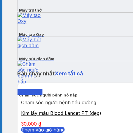
Máy trợ thở
Máy tạo Oxy
Máy hút dịch đờm
Bán chạy nhất
Xem tất cả
Quick View
Chăm sóc người bệnh hô hấp
Chăm sóc người bệnh tiểu đường
Kim lấy máu Blood Lancet PT (dẹp)
30.000
₫
Thêm vào giỏ hàng