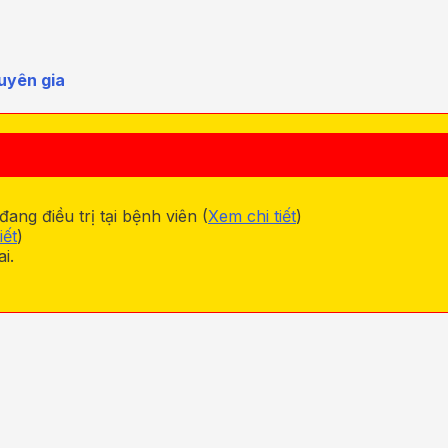
uyên gia
ng điều trị tại bệnh viên (
Xem chi tiết
)
iết
)
i.