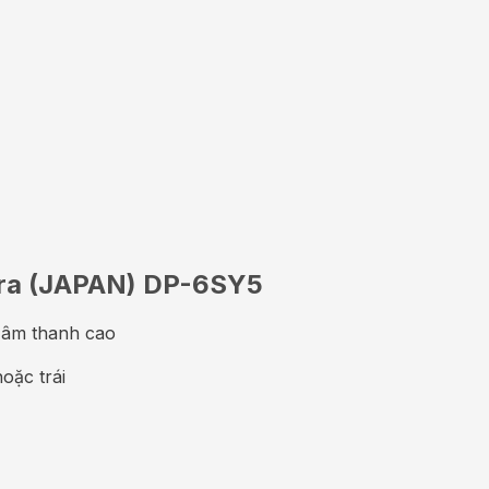
kara (JAPAN) DP-6SY5
 âm thanh cao
hoặc trái