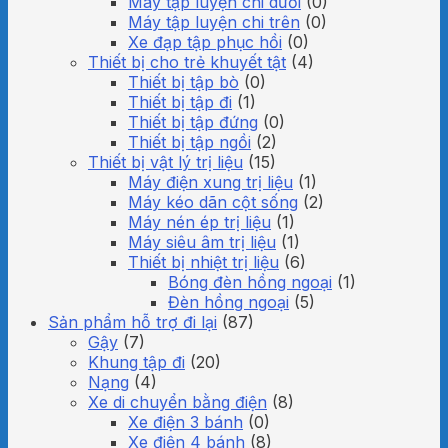
Máy tập luyện chi dưới
(0)
Máy tập luyện chi trên
(0)
Xe đạp tập phục hồi
(0)
Thiết bị cho trẻ khuyết tật
(4)
Thiết bị tập bò
(0)
Thiết bị tập đi
(1)
Thiết bị tập đứng
(0)
Thiết bị tập ngồi
(2)
Thiết bị vật lý trị liệu
(15)
Máy điện xung trị liệu
(1)
Máy kéo dãn cột sống
(2)
Máy nén ép trị liệu
(1)
Máy siêu âm trị liệu
(1)
Thiết bị nhiệt trị liệu
(6)
Bóng đèn hồng ngoại
(1)
Đèn hồng ngoại
(5)
Sản phẩm hỗ trợ đi lại
(87)
Gậy
(7)
Khung tập đi
(20)
Nạng
(4)
Xe di chuyển bằng điện
(8)
Xe điện 3 bánh
(0)
Xe điện 4 bánh
(8)