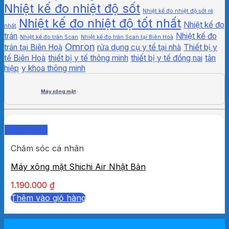
Nhiệt kế đo nhiệt độ sốt
Nhiệt kế đo nhiệt độ sốt rẻ
Nhiệt kế đo nhiệt độ tốt nhất
Nhiệt kế đo
nhất
trán
Nhiệt kế đo
Nhiệt kế đo trán Scan
Nhiệt kế đo trán Scan tại Biên Hoà
Omron
trán tại Biên Hoà
rửa dụng cụ y tế tại nhà
Thiết bị y
tế Biên Hoà
thiết bị y tế thông minh
thiết bị y tế đồng nai
tân
hiệp
y khoa thông minh
Máy xông mặt
Quick View
Chăm sóc cá nhân
Máy xông mặt Shichi Air Nhật Bản
1.190.000
₫
Thêm vào giỏ hàng