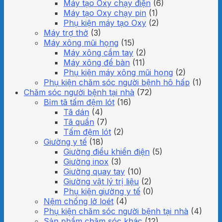
Máy tạo Oxy chạy điện
(6)
Máy tạo Oxy chạy pin
(1)
Phụ kiện máy tạo Oxy
(2)
Máy trợ thở
(3)
Máy xông mũi họng
(15)
Máy xông cầm tay
(2)
Máy xông để bàn
(11)
Phụ kiện máy xông mũi họng
(2)
Phụ kiện chăm sóc người bệnh hô hấp
(1)
Chăm sóc người bệnh tại nhà
(72)
Bỉm tã tấm đệm lót
(16)
Tã dán
(4)
Tã quần
(7)
Tấm đệm lót
(2)
Giường y tế
(18)
Giường điều khiển điện
(5)
Giường inox
(3)
Giường quay tay
(10)
Giường vật lý trị liệu
(2)
Phụ kiện giường y tế
(0)
Nệm chống lở loét
(4)
Phụ kiện chăm sóc người bệnh tại nhà
(4)
Sản phẩm chăm sóc khác
(12)