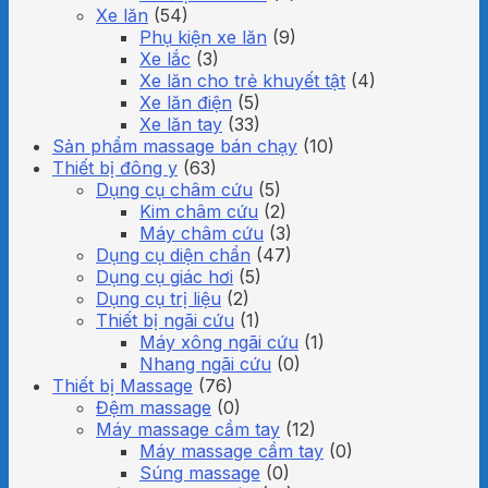
Xe lăn
(54)
Phụ kiện xe lăn
(9)
Xe lắc
(3)
Xe lăn cho trẻ khuyết tật
(4)
Xe lăn điện
(5)
Xe lăn tay
(33)
Sản phẩm massage bán chạy
(10)
Thiết bị đông y
(63)
Dụng cụ châm cứu
(5)
Kim châm cứu
(2)
Máy châm cứu
(3)
Dụng cụ diện chẩn
(47)
Dụng cụ giác hơi
(5)
Dụng cụ trị liệu
(2)
Thiết bị ngãi cứu
(1)
Máy xông ngãi cứu
(1)
Nhang ngãi cứu
(0)
Thiết bị Massage
(76)
Đệm massage
(0)
Máy massage cầm tay
(12)
Máy massage cầm tay
(0)
Súng massage
(0)