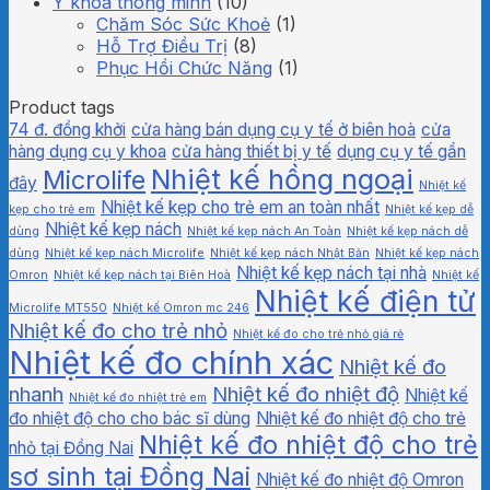
Y khoa thông minh
(10)
Chăm Sóc Sức Khoẻ
(1)
Hỗ Trợ Điều Trị
(8)
Phục Hồi Chức Năng
(1)
Product tags
74 đ. đồng khởi
cửa hàng bán dụng cụ y tế ở biên hoà
cửa
hàng dụng cụ y khoa
cửa hàng thiết bị y tế
dụng cụ y tế gần
Nhiệt kế hồng ngoại
Microlife
đây
Nhiệt kế
Nhiệt kế kẹp cho trẻ em an toàn nhất
kẹp cho trẻ em
Nhiệt kế kẹp dễ
Nhiệt kế kẹp nách
dùng
Nhiệt kế kẹp nách An Toàn
Nhiệt kế kẹp nách dễ
dùng
Nhiệt kế kẹp nách Microlife
Nhiệt kế kẹp nách Nhật Bản
Nhiệt kế kẹp nách
Nhiệt kế kẹp nách tại nhà
Omron
Nhiệt kế kẹp nách tại Biên Hoà
Nhiệt kế
Nhiệt kế điện tử
Microlife MT550
Nhiệt kế Omron mc 246
Nhiệt kế đo cho trẻ nhỏ
Nhiệt kế đo cho trẻ nhỏ giá rẻ
Nhiệt kế đo chính xác
Nhiệt kế đo
nhanh
Nhiệt kế đo nhiệt độ
Nhiệt kế
Nhiệt kế đo nhiệt trẻ em
đo nhiệt độ cho cho bác sĩ dùng
Nhiệt kế đo nhiệt độ cho trẻ
Nhiệt kế đo nhiệt độ cho trẻ
nhỏ tại Đồng Nai
sơ sinh tại Đồng Nai
Nhiệt kế đo nhiệt độ Omron