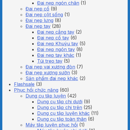
Đai nẹp ngón chân
(1)
Đai nẹp cổ
(9)
Đai nẹp cột sống
(1)
Đại nẹp lưng
(8)
Đai nẹp tay
(28)
Đai nẹp cẳng tay
(2)
Đai nẹp cổ tay
(6)
Đai nẹp Khuỷu tay
(5)
Đai nẹp ngón tay
(8)
Đai nẹp tay khác
(1)
Túi treo tay
(5)
Đai nẹp vai xương đòn
(7)
Đai nẹp xương sườn
(3)
Sản phẩm đai nẹp khác
(2)
Flashsale
(3)
Phục hồi chức năng
(60)
Dụng cụ tập luyện
(42)
Dụng cụ tập chi dưới
(9)
Dụng cụ tập chi trên
(25)
Dụng cụ tập luyện khác
(11)
Dụng cụ tập toàn thân
(6)
Máy tập luyện phục hồi
(1)