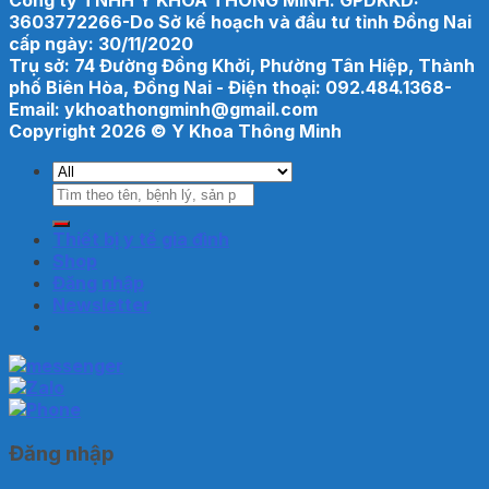
Công ty TNHH Y KHOA THÔNG MINH. GPDKKD:
3603772266-Do Sở kế hoạch và đầu tư tỉnh Đồng Nai
cấp ngày: 30/11/2020
Trụ sở: 74 Đường Đồng Khởi, Phường Tân Hiệp, Thành
phố Biên Hòa, Đồng Nai - Điện thoại: 092.484.1368-
Email: ykhoathongminh@gmail.com
Copyright 2026 ©
Y Khoa Thông Minh
Tìm
kiếm:
Thiết bị y tế gia đình
Shop
Đăng nhập
Newsletter
Đăng nhập