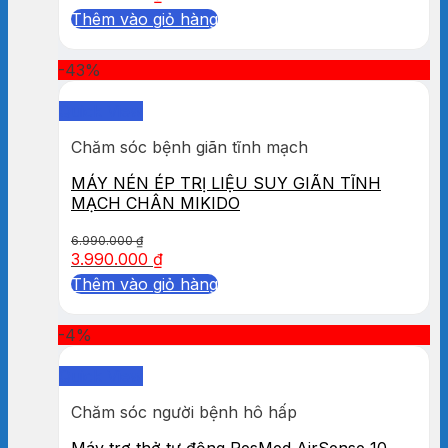
Thêm vào giỏ hàng
-43%
Quick View
Chăm sóc bệnh giãn tĩnh mạch
MÁY NÉN ÉP TRỊ LIỆU SUY GIÃN TĨNH
MẠCH CHÂN MIKIDO
6.990.000
₫
3.990.000
₫
Thêm vào giỏ hàng
-4%
Quick View
Chăm sóc người bệnh hô hấp
Máy trợ thở tự động ResMed AirSense 10