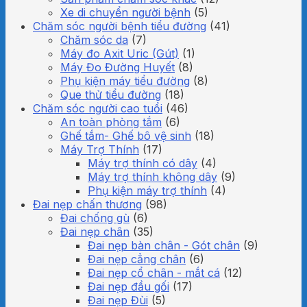
Xe di chuyển người bệnh
(5)
Chăm sóc người bệnh tiểu đường
(41)
Chăm sóc da
(7)
Máy đo Axit Uric (Gút)
(1)
Máy Đo Đường Huyết
(8)
Phụ kiện máy tiểu đường
(8)
Que thử tiểu đường
(18)
Chăm sóc người cao tuổi
(46)
An toàn phòng tắm
(6)
Ghế tắm- Ghế bô vệ sinh
(18)
Máy Trợ Thính
(17)
Máy trợ thính có dây
(4)
Máy trợ thính không dây
(9)
Phụ kiện máy trợ thính
(4)
Đai nẹp chấn thương
(98)
Đai chống gù
(6)
Đai nẹp chân
(35)
Đai nẹp bàn chân - Gót chân
(9)
Đai nẹp cẳng chân
(6)
Đai nẹp cổ chân - mắt cá
(12)
Đai nẹp đầu gối
(17)
Đai nẹp Đùi
(5)