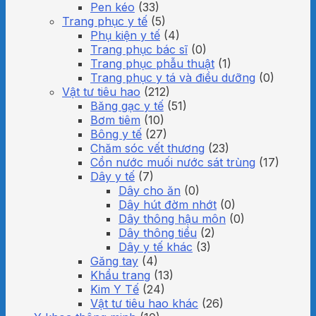
Pen kéo
(33)
Trang phục y tế
(5)
Phụ kiện y tế
(4)
Trang phục bác sĩ
(0)
Trang phục phẫu thuật
(1)
Trang phục y tá và điều dưỡng
(0)
Vật tư tiêu hao
(212)
Băng gạc y tế
(51)
Bơm tiêm
(10)
Bông y tế
(27)
Chăm sóc vết thương
(23)
Cồn nước muối nước sát trùng
(17)
Dây y tế
(7)
Dây cho ăn
(0)
Dây hút đờm nhớt
(0)
Dây thông hậu môn
(0)
Dây thông tiểu
(2)
Dây y tế khác
(3)
Găng tay
(4)
Khẩu trang
(13)
Kim Y Tế
(24)
Vật tư tiêu hao khác
(26)