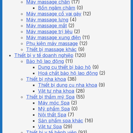
Máy massage chân
(17)
Bồn ngâm châm
(0)
Máy massage cổ vai gáy
(12)
Máy massage lưng
(4)
Máy massage mắt
(2)
Máy massage trị liệu
(2)
Máy massage xung điện
(11)
Phụ kiện máy massage
(12)
Thiết bị massage khác
(9)
Thiết bị y tế doanh nghiệp
(120)
Bảo hộ lao động
(11)
Dụng cụ thiết bị bảo hộ
(9)
Hoá chất bảo hộ lao động
(2)
Thiết bị nha khoa
(38)
Thiết bị dụng cụ nha khoa
(9)
Vật tư nha khoa
(28)
Thiết bị thẩm mỹ Spa
(55)
Máy móc Spa
(2)
Mỹ phẩm Spa
(0)
Nội thất Spa
(7)
Sản phẩm spa khác
(16)
Vật tư Spa
(29)
Thiết bị y tế bệnh viện
(93)