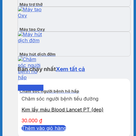
Máy trợ thở
Máy tạo Oxy
Máy hút dịch đờm
Bán chạy nhất
Xem tất cả
Quick View
Chăm sóc người bệnh hô hấp
Chăm sóc người bệnh tiểu đường
Kim lấy máu Blood Lancet PT (dẹp)
30.000
₫
Thêm vào giỏ hàng