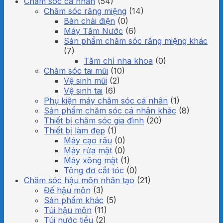
Chăm sóc cá nhân
(54)
Chăm sóc răng miệng
(14)
Bàn chải điện
(0)
Máy Tăm Nước
(6)
Sản phẩm chăm sóc răng miệng khác
(7)
Tăm chỉ nha khoa
(0)
Chăm sóc tai mũi
(10)
Vệ sinh mũi
(2)
Vệ sinh tai
(6)
Phụ kiện máy chăm sóc cá nhân
(1)
Sản phẩm chăm sóc cá nhân khác
(8)
Thiết bị chăm sóc gia đình
(20)
Thiết bị làm đẹp
(1)
Máy cạo râu
(0)
Máy rửa mặt
(0)
Máy xông mặt
(1)
Tông đơ cắt tóc
(0)
Chăm sóc hậu môn nhân tạo
(21)
Đế hậu môn
(3)
Sản phẩm khác
(5)
Túi hậu môn
(11)
Túi nước tiểu
(2)