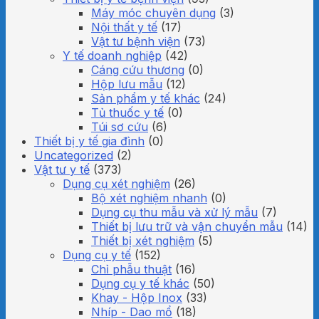
Máy móc chuyên dụng
(3)
Nội thất y tế
(17)
Vật tư bệnh viện
(73)
Y tế doanh nghiệp
(42)
Cáng cứu thương
(0)
Hộp lưu mẫu
(12)
Sản phẩm y tế khác
(24)
Tủ thuốc y tế
(0)
Túi sơ cứu
(6)
Thiết bị y tế gia đình
(0)
Uncategorized
(2)
Vật tư y tế
(373)
Dụng cụ xét nghiệm
(26)
Bộ xét nghiệm nhanh
(0)
Dụng cụ thu mẫu và xử lý mẫu
(7)
Thiết bị lưu trữ và vận chuyển mẫu
(14)
Thiết bị xét nghiệm
(5)
Dụng cụ y tế
(152)
Chỉ phẫu thuật
(16)
Dụng cụ y tế khác
(50)
Khay - Hộp Inox
(33)
Nhíp - Dao mổ
(18)