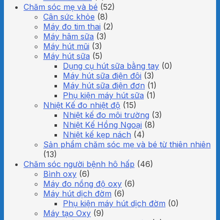
Chăm sóc mẹ và bé
(52)
Cân sức khỏe
(8)
Máy đo tim thai
(2)
Máy hâm sữa
(3)
Máy hút mũi
(3)
Máy hút sữa
(5)
Dụng cụ hút sữa bằng tay
(0)
Máy hút sữa điện đôi
(3)
Máy hút sữa điện đơn
(1)
Phụ kiện máy hút sữa
(1)
Nhiệt Kế đo nhiệt độ
(15)
Nhiệt kế đo môi trường
(3)
Nhiệt Kế Hồng Ngoại
(8)
Nhiệt kế kẹp nách
(4)
Sản phẩm chăm sóc mẹ và bé từ thiên nhiên
(13)
Chăm sóc người bệnh hô hấp
(46)
Bình oxy
(6)
Máy đo nồng độ oxy
(6)
Máy hút dịch đờm
(6)
Phụ kiện máy hút dịch đờm
(0)
Máy tạo Oxy
(9)