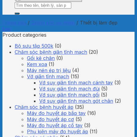
Tìm
kiếm:
Trang chủ
/
Chăm sóc cá nhân
/
Thiết bị làm đẹp
Lọc
Product categories
Bộ sưu tập 500k
(0)
Chăm sóc bệnh giãn tĩnh mạch
(20)
Gối kê chân
(0)
Kem xoa
(1)
Máy nén ép trị liệu
(4)
Vớ giãn tĩnh mạch
(15)
Vớ suy giãn tĩnh mạch cánh tay
(3)
Vớ suy giãn tĩnh mạch đùi
(5)
Vớ suy giãn tĩnh mạch gối
(5)
Vớ suy giãn tĩnh mạch gót chân
(2)
Chăm sóc bệnh huyết áp
(35)
Máy đo huyết áp bắp tay
(16)
Máy đo huyết áp cơ
(5)
Máy đo huyết áp cổ tay
(3)
Phụ kiện máy đo huyết áp
(11)