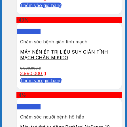
Thêm vào giỏ hàng
-43%
Quick View
Chăm sóc bệnh giãn tĩnh mạch
MÁY NÉN ÉP TRỊ LIỆU SUY GIÃN TĨNH
MẠCH CHÂN MIKIDO
6.990.000
₫
3.990.000
₫
Thêm vào giỏ hàng
-4%
Quick View
Chăm sóc người bệnh hô hấp
Máy trợ thở tự động ResMed AirSense 10