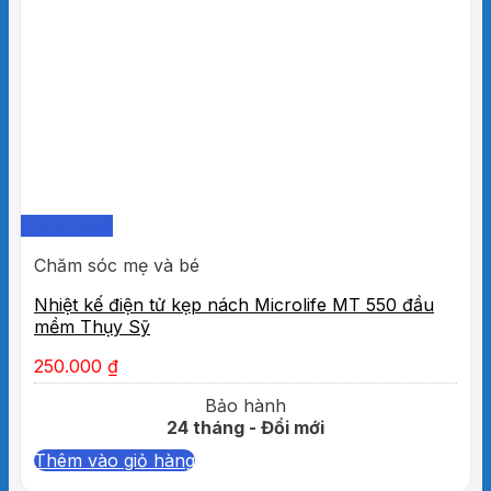
Bạn có thể đo tiếp sau khi đèn màn hình tắt với
2 tiếng bíp.
Sau lần đo thứ 2, kết quả của lần đo trước sẽ
được hiển thị góc trên bên phải, kết quả của
lần đo thứ 2 được hiển thị ở chính giữa màn
hình. Ấn và giữ nút ON/MEM cho đến khi chữ
“OFF” xuất hiện trên màn hình để tắt nhiệt kế.
Quick View
Chăm sóc mẹ và bé
Nhiệt kế điện tử kẹp nách Microlife MT 550 đầu
mềm Thụy Sỹ
250.000
₫
Bảo hành
24 tháng - Đổi mới
Thêm vào giỏ hàng