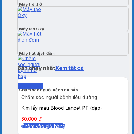
Máy trợ thở
Máy tạo Oxy
Máy hút dịch đờm
Bán chạy nhất
Xem tất cả
Quick View
Chăm sóc người bệnh hô hấp
Chăm sóc người bệnh tiểu đường
Kim lấy máu Blood Lancet PT (dẹp)
30.000
₫
Thêm vào giỏ hàng