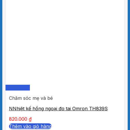
Quick View
Chăm sóc mẹ và bé
NNhiệt kế hồng ngoại đo tai Omron TH839S
820.000
₫
Thêm vào giỏ hàng