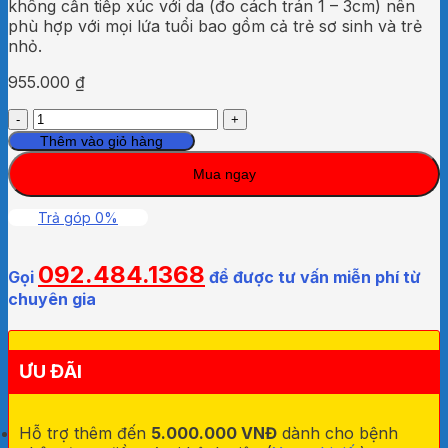
không cần tiếp xúc với da (đo cách trán 1 – 3cm) nên
phù hợp với mọi lứa tuổi bao gồm cả trẻ sơ sinh và trẻ
nhỏ.
955.000
₫
Nhiệt
kế
Thêm vào giỏ hàng
hồng
Mua ngay
ngoại
đo
trán
Trả góp 0%
Omron
MC
092.484.1368
-
Gọi
để được tư vấn miễn phí từ
720
chuyên gia
số
lượng
ƯU ĐÃI
Hỗ trợ thêm đến
5.000.000 VNĐ
dành cho bệnh