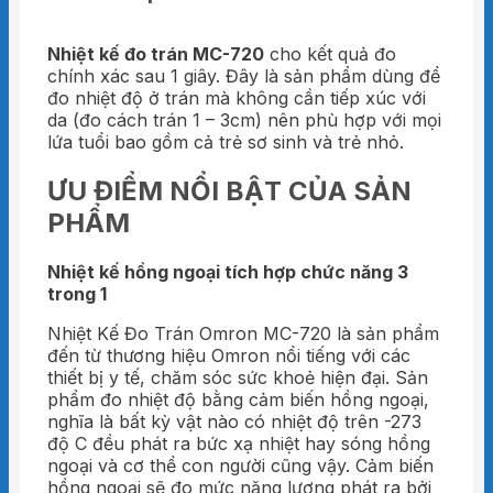
Nhiệt kế đo trán MC-720
cho kết quả đo
chính xác sau 1 giây. Đây là sản phẩm dùng để
đo nhiệt độ ở trán mà không cần tiếp xúc với
da (đo cách trán 1 – 3cm) nên phù hợp với mọi
lứa tuổi bao gồm cả trẻ sơ sinh và trẻ nhỏ.
ƯU ĐIỂM NỔI BẬT CỦA SẢN
PHẨM
Nhiệt kế hồng ngoại tích hợp chức năng 3
trong 1
Nhiệt Kế Đo Trán Omron MC-720 là sản phẩm
đến từ thương hiệu Omron nổi tiếng với các
thiết bị y tế, chăm sóc sức khoẻ hiện đại. Sản
phẩm đo nhiệt độ bằng cảm biến hồng ngoại,
nghĩa là bất kỳ vật nào có nhiệt độ trên -273
độ C đều phát ra bức xạ nhiệt hay sóng hồng
ngoại và cơ thể con người cũng vậy. Cảm biến
hồng ngoại sẽ đo mức năng lượng phát ra bởi