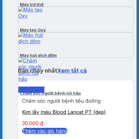
Máy trợ thở
Máy tạo Oxy
Máy hút dịch đờm
Bán chạy nhất
Xem tất cả
Quick View
Chăm sóc người bệnh hô hấp
Chăm sóc người bệnh tiểu đường
Kim lấy máu Blood Lancet PT (dẹp)
30.000
₫
Thêm vào giỏ hàng