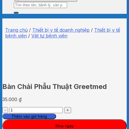
Tìm
kiếm:
Trang chủ
/
Thiết bị y tế doanh nghiệp
/
Thiết bị y tế
bệnh viện
/
Vật tư bệnh viện
Bàn Chải Phẫu Thuật Greetmed
35.000
₫
Bàn
Chải
Thêm vào giỏ hàng
Phẫu
Mua ngay
Thuật