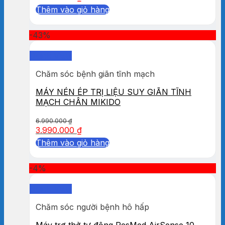
Thêm vào giỏ hàng
-43%
Quick View
Chăm sóc bệnh giãn tĩnh mạch
MÁY NÉN ÉP TRỊ LIỆU SUY GIÃN TĨNH
MẠCH CHÂN MIKIDO
6.990.000
₫
3.990.000
₫
Thêm vào giỏ hàng
-4%
Quick View
Chăm sóc người bệnh hô hấp
Máy trợ thở tự động ResMed AirSense 10