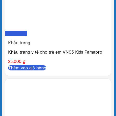
Quick View
Khẩu trang
Khẩu trang y tế cho trẻ em VN95 Kids Famapro
25.000
₫
Thêm vào giỏ hàng