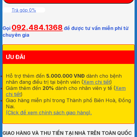
Greetmed
số
Trả góp 0%
lượng
092.484.1368
Gọi
để được tư vấn miễn phí từ
chuyên gia
ƯU ĐÃI
Hỗ trợ thêm đến
5.000.000 VNĐ
dành cho bệnh
nhân đang điều trị tại bệnh viên (
Xem chi tiết
)
Giảm thêm đến
20%
dành cho nhân viên y tế (
Xem
chi tiết
)
Giao hàng miễn phí trong Thành phố Biên Hoà, Đồng
Nai.
(Click để xem chính sách giao hàng).
GIAO HÀNG VÀ THU TIỀN TẠI NHÀ TRÊN TOÀN QUỐC