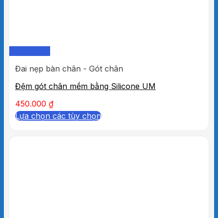
Sản phẩm có độ đàn hồi vừa giúp giữ thẳng
lưng & vai vừa co giãn thoải mái không cản trở
vận động, di chuyển.
Thoải mái sử dụng trong thời gian dài giúp định
hình phục hồi vóc dáng.
Quick View
Đai nẹp bàn chân - Gót chân
Đệm gót chân mềm bằng Silicone UM
450.000
₫
Lựa chọn các tùy chọn