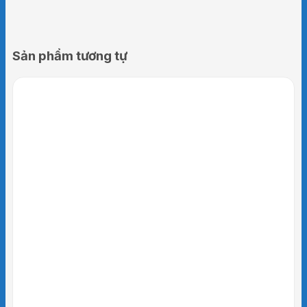
Sản phẩm tương tự
Chất liệu cao cấp mềm mại, mỏng
nhẹ và thoáng khí
Sử dụng chất liệu hàng đầu Nhật Bản từ các
sợi tổng hợp Nylon, Polyurethane giúp thoáng
khí và không gây cảm giác khó chịu khi mặc,
xử lý tốt mùi mồ hôi.
Có thể đeo bên trong áo, tiếp xúc da.
Dễ dàng vận động