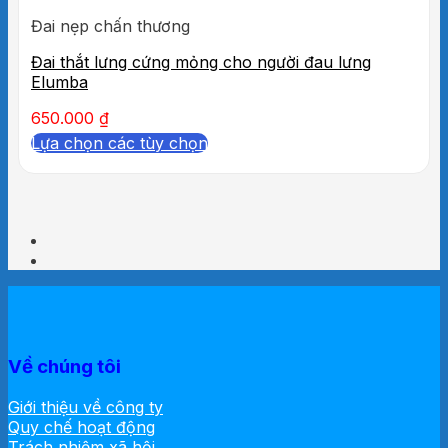
Đai nẹp chấn thương
Đai thắt lưng cứng mỏng cho người đau lưng
Elumba
650.000
₫
Lựa chọn các tùy chọn
Về chúng tôi
Giới thiệu về công ty
Quy chế hoạt động
Trách nhiệm xã hội