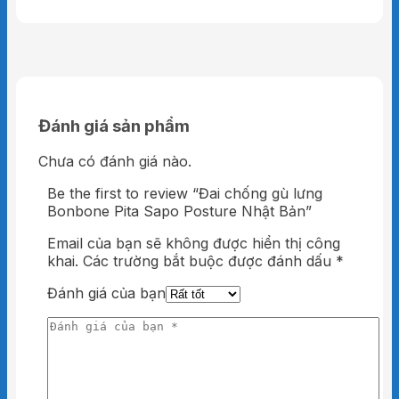
POSTURE
Cố định chắc chắn gấp 2
lần
PITA-SAPO Posture thiết kế gọn gàng với bộ
Đánh giá sản phẩm
dây đeo qua vai và ôm ngang sống lưng, hỗ trợ
bảo vệ cột sống tối đa và rất hiệu quả trong
Chưa có đánh giá nào.
việc chống gù cho mọi người.
Be the first to review “Đai chống gù lưng
Bonbone Pita Sapo Posture Nhật Bản”
Email của bạn sẽ không được hiển thị công
khai.
Các trường bắt buộc được đánh dấu
*
Đánh giá của bạn