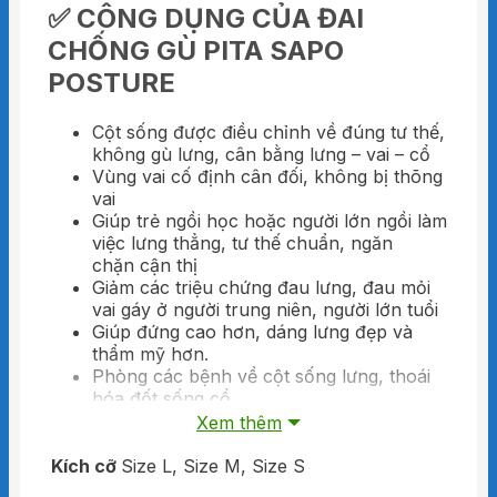
✅
CÔNG DỤNG CỦA ĐAI
CHỐNG GÙ PITA SAPO
POSTURE
Cột sống được điều chỉnh về đúng tư thế,
không gù lưng, cân bằng lưng – vai – cổ
Vùng vai cố định cân đối, không bị thõng
vai
Giúp trẻ ngồi học hoặc người lớn ngồi làm
việc lưng thẳng, tư thế chuẩn, ngăn
chặn cận thị
Giảm các triệu chứng đau lưng, đau mỏi
vai gáy ở người trung niên, người lớn tuổi
Giúp đứng cao hơn, dáng lưng đẹp và
thẩm mỹ hơn.
Phòng các bệnh về cột sống lưng, thoái
hóa đốt sống cổ
Xem thêm
✅
TÍNH NĂNG NỔI BẬT ĐAI
Kích cỡ
Size L, Size M, Size S
CHỐNG GÙ PITA SAPO