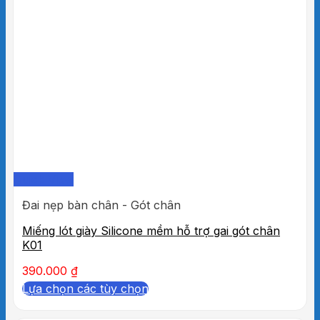
Quick View
Đai nẹp bàn chân - Gót chân
Miếng lót giày Silicone mềm hỗ trợ gai gót chân
K01
390.000
₫
Lựa chọn các tùy chọn