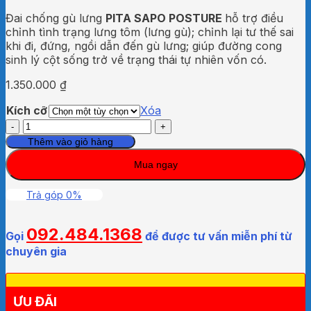
Đai chống gù lưng
PITA SAPO POSTURE
hỗ trợ điều
chỉnh tình trạng lưng tôm (lưng gù); chỉnh lại tư thế sai
khi đi, đứng, ngồi dẫn đến gù lưng; giúp đường cong
sinh lý cột sống trở về trạng thái tự nhiên vốn có.
1.350.000
₫
Kích cỡ
Xóa
Đai
chống
Thêm vào giỏ hàng
gù
Mua ngay
lưng
Bonbone
Pita
Trả góp 0%
Sapo
Posture
092.484.1368
Nhật
Gọi
để được tư vấn miễn phí từ
Bản
chuyên gia
số
lượng
ƯU ĐÃI