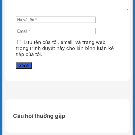
Lưu tên của tôi, email, và trang web
trong trình duyệt này cho lần bình luận kế
Dây đai tùy chỉnh kích thước
tiếp của tôi.
Độ dài dây đai có thể dễ dàng được tùy chỉnh
theo mong muốn của mỗi người.
Có nhiều size để lựa chọn.
Câu hỏi thường gặp