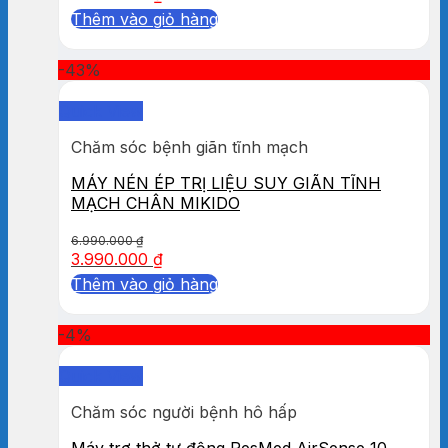
Thêm vào giỏ hàng
-43%
Quick View
Chăm sóc bệnh giãn tĩnh mạch
MÁY NÉN ÉP TRỊ LIỆU SUY GIÃN TĨNH
MẠCH CHÂN MIKIDO
6.990.000
₫
3.990.000
₫
Thêm vào giỏ hàng
-4%
Quick View
Chăm sóc người bệnh hô hấp
Máy trợ thở tự động ResMed AirSense 10