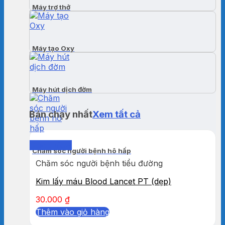
Máy trợ thở
Máy tạo Oxy
Máy hút dịch đờm
Bán chạy nhất
Xem tất cả
Quick View
Chăm sóc người bệnh hô hấp
Chăm sóc người bệnh tiểu đường
Kim lấy máu Blood Lancet PT (dẹp)
30.000
₫
Thêm vào giỏ hàng