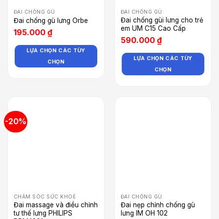
ĐAI CHỐNG GÙ
ĐAI CHỐNG GÙ
Đai chống gùi lưng cho trẻ
Đai chống gù lưng Orbe
em UM C15 Cao Cấp
195.000
₫
590.000
₫
LỰA CHỌN CÁC TÙY
LỰA CHỌN CÁC TÙY
CHỌN
CHỌN
-20%
CHĂM SÓC SỨC KHOẺ
ĐAI CHỐNG GÙ
Đai massage và điều chỉnh
Đai nẹp chỉnh chống gù
tư thế lưng PHILIPS
lưng IM OH 102