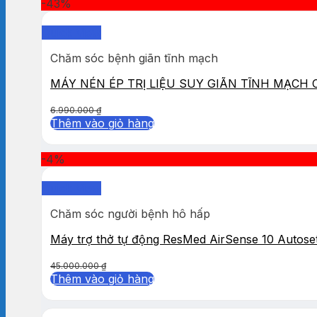
-43%
Quick View
Chăm sóc bệnh giãn tĩnh mạch
MÁY NÉN ÉP TRỊ LIỆU SUY GIÃN TĨNH MẠCH
6.990.000
₫
Thêm vào giỏ hàng
-4%
Quick View
Chăm sóc người bệnh hô hấp
Máy trợ thở tự động ResMed AirSense 10 Autose
45.000.000
₫
Thêm vào giỏ hàng