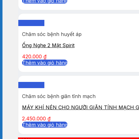
Thêm vào giỏ hàng
Quick View
Chăm sóc bệnh huyết áp
Ống Nghe 2 Mặt Spirit
420.000
₫
Thêm vào giỏ hàng
Quick View
Chăm sóc bệnh giãn tĩnh mạch
MÁY KHÍ NÉN CHO NGƯỜI GIÃN TÍNH MẠCH 
2.450.000
₫
Thêm vào giỏ hàng