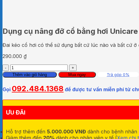
Dụng cụ nâng đỡ cổ bằng hơi Unicare
Đai kéo cổ hơi có thể sử dụng bất cứ lúc nào và bất cứ ở
290.000
₫
Dụng
cụ
Trả góp 0%
Thêm vào giỏ hàng
Mua ngay
nâng
đỡ
092.484.1368
Gọi
để được tư vấn miễn phí từ ch
cổ
bằng
hơi
Unicare
ƯU ĐÃI
B-
1
số
Hỗ trợ thêm đến
5.000.000 VNĐ
dành cho bệnh nhân đa
lượng
Giảm thêm đến
20%
dành cho nhân viên y tế (
Xem chi t