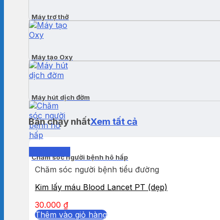
Máy trợ thở
Máy tạo Oxy
Máy hút dịch đờm
Bán chạy nhất
Xem tất cả
Quick View
Chăm sóc người bệnh hô hấp
Chăm sóc người bệnh tiểu đường
Kim lấy máu Blood Lancet PT (dẹp)
30.000
₫
Thêm vào giỏ hàng