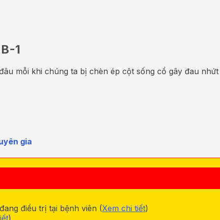
 B-1
 đâu mỗi khi chúng ta bị chèn ép cột sống cổ gây đau nhứt
uyên gia
ng điều trị tại bệnh viên (
Xem chi tiết
)
iết
)