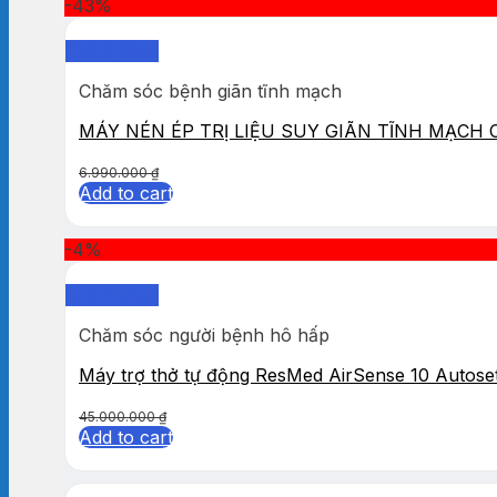
-43%
Quick View
Chăm sóc bệnh giãn tĩnh mạch
MÁY NÉN ÉP TRỊ LIỆU SUY GIÃN TĨNH MẠCH
6.990.000
₫
Add to cart
-4%
Quick View
Chăm sóc người bệnh hô hấp
Máy trợ thở tự động ResMed AirSense 10 Autose
45.000.000
₫
Add to cart