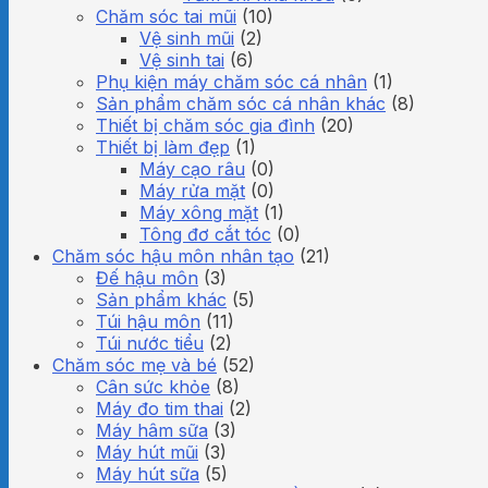
Chăm sóc tai mũi
(10)
Vệ sinh mũi
(2)
Vệ sinh tai
(6)
Phụ kiện máy chăm sóc cá nhân
(1)
Sản phẩm chăm sóc cá nhân khác
(8)
Thiết bị chăm sóc gia đình
(20)
Thiết bị làm đẹp
(1)
Máy cạo râu
(0)
Máy rửa mặt
(0)
Máy xông mặt
(1)
Tông đơ cắt tóc
(0)
Chăm sóc hậu môn nhân tạo
(21)
Đế hậu môn
(3)
Sản phẩm khác
(5)
Túi hậu môn
(11)
Túi nước tiểu
(2)
Chăm sóc mẹ và bé
(52)
Cân sức khỏe
(8)
Máy đo tim thai
(2)
Máy hâm sữa
(3)
Máy hút mũi
(3)
Máy hút sữa
(5)