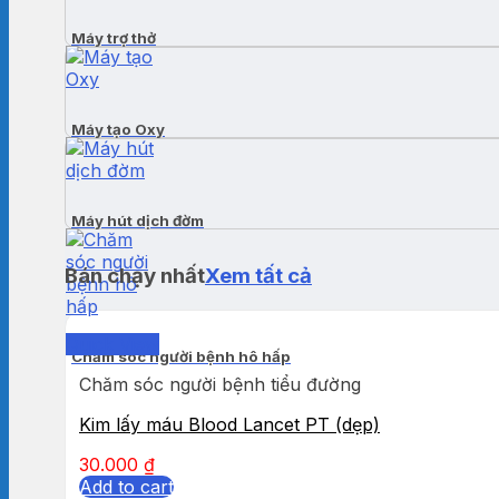
Máy trợ thở
Máy tạo Oxy
Máy hút dịch đờm
Bán chạy nhất
Xem tất cả
Quick View
Chăm sóc người bệnh hô hấp
Chăm sóc người bệnh tiểu đường
Kim lấy máu Blood Lancet PT (dẹp)
30.000
₫
Add to cart