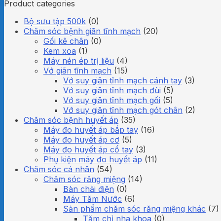
Product categories
Bộ sưu tập 500k
(0)
Chăm sóc bệnh giãn tĩnh mạch
(20)
Gối kê chân
(0)
Kem xoa
(1)
Máy nén ép trị liệu
(4)
Vớ giãn tĩnh mạch
(15)
Vớ suy giãn tĩnh mạch cánh tay
(3)
Vớ suy giãn tĩnh mạch đùi
(5)
Vớ suy giãn tĩnh mạch gối
(5)
Vớ suy giãn tĩnh mạch gót chân
(2)
Chăm sóc bệnh huyết áp
(35)
Máy đo huyết áp bắp tay
(16)
Máy đo huyết áp cơ
(5)
Máy đo huyết áp cổ tay
(3)
Phụ kiện máy đo huyết áp
(11)
Chăm sóc cá nhân
(54)
Chăm sóc răng miệng
(14)
Bàn chải điện
(0)
Máy Tăm Nước
(6)
Sản phẩm chăm sóc răng miệng khác
(7)
Tăm chỉ nha khoa
(0)