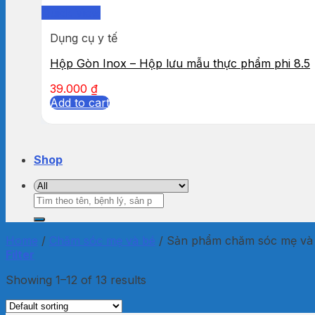
Quick View
Dụng cụ y tế
Hộp Gòn Inox – Hộp lưu mẫu thực phẩm phi 8.5
39.000
₫
Add to cart
Shop
Search
for:
Home
/
Chăm sóc mẹ và bé
/
Sản phẩm chăm sóc mẹ và b
Filter
Showing 1–12 of 13 results