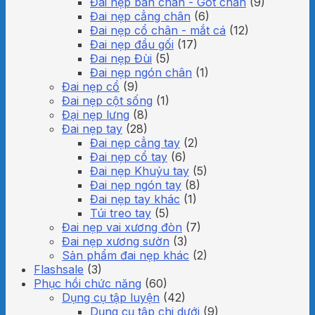
Đai nẹp bàn chân - Gót chân
(9)
Đai nẹp cẳng chân
(6)
Đai nẹp cổ chân - mắt cá
(12)
Đai nẹp đầu gối
(17)
Đai nẹp Đùi
(5)
Đai nẹp ngón chân
(1)
Đai nẹp cổ
(9)
Đai nẹp cột sống
(1)
Đại nẹp lưng
(8)
Đai nẹp tay
(28)
Đai nẹp cẳng tay
(2)
Đai nẹp cổ tay
(6)
Đai nẹp Khuỷu tay
(5)
Đai nẹp ngón tay
(8)
Đai nẹp tay khác
(1)
Túi treo tay
(5)
Đai nẹp vai xương đòn
(7)
Đai nẹp xương sườn
(3)
Sản phẩm đai nẹp khác
(2)
Flashsale
(3)
Phục hồi chức năng
(60)
Dụng cụ tập luyện
(42)
Dụng cụ tập chi dưới
(9)