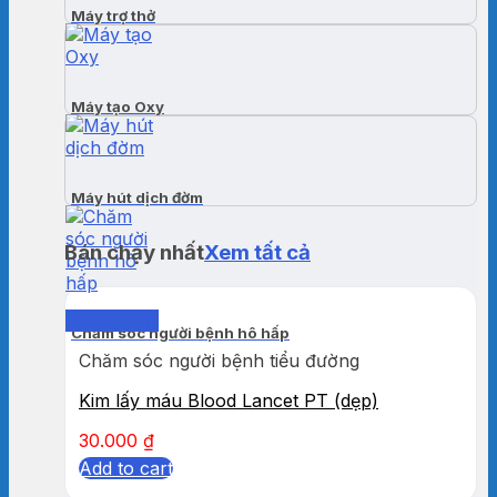
Máy trợ thở
Máy tạo Oxy
Máy hút dịch đờm
Bán chạy nhất
Xem tất cả
Quick View
Chăm sóc người bệnh hô hấp
Chăm sóc người bệnh tiểu đường
Kim lấy máu Blood Lancet PT (dẹp)
30.000
₫
Add to cart