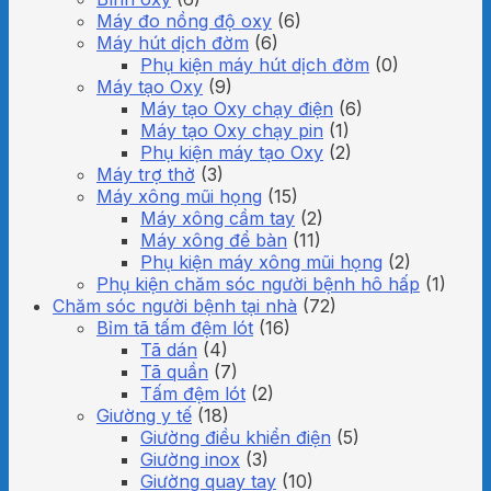
Máy đo nồng độ oxy
(6)
Máy hút dịch đờm
(6)
Phụ kiện máy hút dịch đờm
(0)
Máy tạo Oxy
(9)
Máy tạo Oxy chạy điện
(6)
Máy tạo Oxy chạy pin
(1)
Phụ kiện máy tạo Oxy
(2)
Máy trợ thở
(3)
Máy xông mũi họng
(15)
Máy xông cầm tay
(2)
Máy xông để bàn
(11)
Phụ kiện máy xông mũi họng
(2)
Phụ kiện chăm sóc người bệnh hô hấp
(1)
Chăm sóc người bệnh tại nhà
(72)
Bỉm tã tấm đệm lót
(16)
Tã dán
(4)
Tã quần
(7)
Tấm đệm lót
(2)
Giường y tế
(18)
Giường điều khiển điện
(5)
Giường inox
(3)
Giường quay tay
(10)