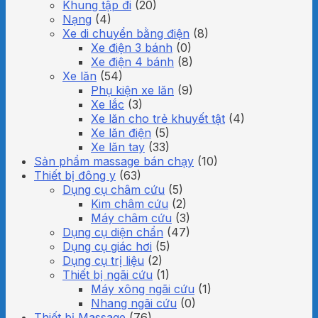
Khung tập đi
(20)
Nạng
(4)
Xe di chuyển bằng điện
(8)
Xe điện 3 bánh
(0)
Xe điện 4 bánh
(8)
Xe lăn
(54)
Phụ kiện xe lăn
(9)
Xe lắc
(3)
Xe lăn cho trẻ khuyết tật
(4)
Xe lăn điện
(5)
Xe lăn tay
(33)
Sản phẩm massage bán chạy
(10)
Thiết bị đông y
(63)
Dụng cụ châm cứu
(5)
Kim châm cứu
(2)
Máy châm cứu
(3)
Dụng cụ diện chẩn
(47)
Dụng cụ giác hơi
(5)
Dụng cụ trị liệu
(2)
Thiết bị ngãi cứu
(1)
Máy xông ngãi cứu
(1)
Nhang ngãi cứu
(0)
Thiết bị Massage
(76)