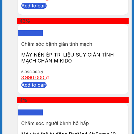
Add to cart
-43%
Quick View
Chăm sóc bệnh giãn tĩnh mạch
MÁY NÉN ÉP TRỊ LIỆU SUY GIÃN TĨNH
MẠCH CHÂN MIKIDO
6.990.000
₫
3.990.000
₫
Add to cart
-4%
Quick View
Chăm sóc người bệnh hô hấp
Máy trợ thở tự động ResMed AirSense 10