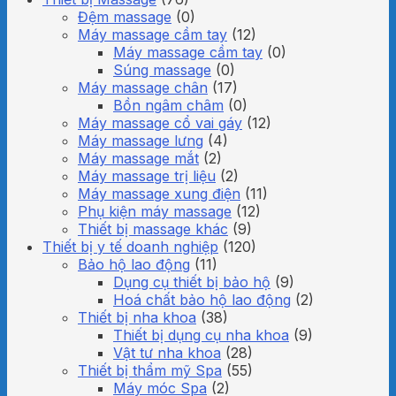
Đệm massage
(0)
Máy massage cầm tay
(12)
Máy massage cầm tay
(0)
Súng massage
(0)
Máy massage chân
(17)
Bồn ngâm châm
(0)
Máy massage cổ vai gáy
(12)
Máy massage lưng
(4)
Máy massage mắt
(2)
Máy massage trị liệu
(2)
Máy massage xung điện
(11)
Phụ kiện máy massage
(12)
Thiết bị massage khác
(9)
Thiết bị y tế doanh nghiệp
(120)
Bảo hộ lao động
(11)
Dụng cụ thiết bị bảo hộ
(9)
Hoá chất bảo hộ lao động
(2)
Thiết bị nha khoa
(38)
Thiết bị dụng cụ nha khoa
(9)
Vật tư nha khoa
(28)
Thiết bị thẩm mỹ Spa
(55)
Máy móc Spa
(2)