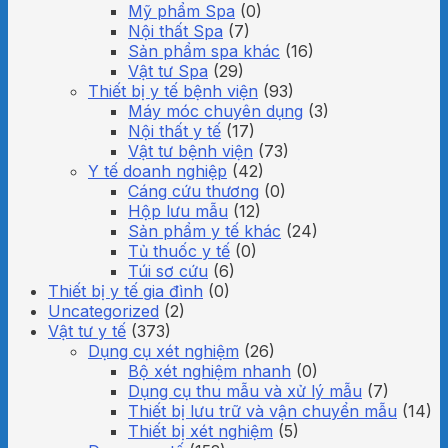
Mỹ phẩm Spa
(0)
Nội thất Spa
(7)
Sản phẩm spa khác
(16)
Vật tư Spa
(29)
Thiết bị y tế bệnh viện
(93)
Máy móc chuyên dụng
(3)
Nội thất y tế
(17)
Vật tư bệnh viện
(73)
Y tế doanh nghiệp
(42)
Cáng cứu thương
(0)
Hộp lưu mẫu
(12)
Sản phẩm y tế khác
(24)
Tủ thuốc y tế
(0)
Túi sơ cứu
(6)
Thiết bị y tế gia đình
(0)
Uncategorized
(2)
Vật tư y tế
(373)
Dụng cụ xét nghiệm
(26)
Bộ xét nghiệm nhanh
(0)
Dụng cụ thu mẫu và xử lý mẫu
(7)
Thiết bị lưu trữ và vận chuyển mẫu
(14)
Thiết bị xét nghiệm
(5)