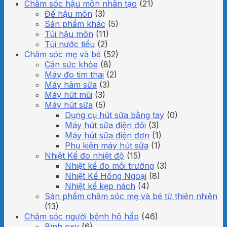
Chăm sóc hậu môn nhân tạo
(21)
Đế hậu môn
(3)
Sản phẩm khác
(5)
Túi hậu môn
(11)
Túi nước tiểu
(2)
Chăm sóc mẹ và bé
(52)
Cân sức khỏe
(8)
Máy đo tim thai
(2)
Máy hâm sữa
(3)
Máy hút mũi
(3)
Máy hút sữa
(5)
Dụng cụ hút sữa bằng tay
(0)
Máy hút sữa điện đôi
(3)
Máy hút sữa điện đơn
(1)
Phụ kiện máy hút sữa
(1)
Nhiệt Kế đo nhiệt độ
(15)
Nhiệt kế đo môi trường
(3)
Nhiệt Kế Hồng Ngoại
(8)
Nhiệt kế kẹp nách
(4)
Sản phẩm chăm sóc mẹ và bé từ thiên nhiên
(13)
Chăm sóc người bệnh hô hấp
(46)
Bình oxy
(6)