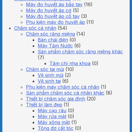
Máy đo huyết áp bắp tay
(16)
Máy đo huyết áp cơ
(5)
Máy đo huyết áp cổ tay
(3)
Phụ kiện máy đo huyết áp
(11)
Chăm sóc cá nhân
(54)
Chăm sóc răng miệng
(14)
Bàn chải điện
(0)
Máy Tăm Nước
(6)
Sản phẩm chăm sóc răng miệng khác
(7)
Tăm chỉ nha khoa
(0)
Chăm sóc tai mũi
(10)
Vệ sinh mũi
(2)
Vệ sinh tai
(6)
Phụ kiện máy chăm sóc cá nhân
(1)
Sản phẩm chăm sóc cá nhân khác
(8)
Thiết bị chăm sóc gia đình
(20)
Thiết bị làm đẹp
(1)
Máy cạo râu
(0)
Máy rửa mặt
(0)
Máy xông mặt
(1)
Tông đơ cắt tóc
(0)