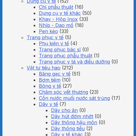
Dụng cụ y tế
(152)
Chỉ phẫu thuật
(16)
Dụng cụ y tế khác
(50)
Khay - Hộp Inox
(33)
Nhíp - Dao mổ
(18)
Pen kéo
(33)
Trang phục y tế
(5)
Phụ kiện y tế
(4)
Trang phục bác sĩ
(0)
Trang phục phẫu thuật
(1)
Trang phục y tá và điều dưỡng
(0)
Vật tư tiêu hao
(212)
Băng gạc y tế
(51)
Bơm tiêm
(10)
Bông y tế
(27)
Chăm sóc vết thương
(23)
Cồn nước muối nước sát trùng
(17)
Dây y tế
(7)
Dây cho ăn
(0)
Dây hút đờm nhớt
(0)
Dây thông hậu môn
(0)
Dây thông tiểu
(2)
Dây y tế khác
(3)