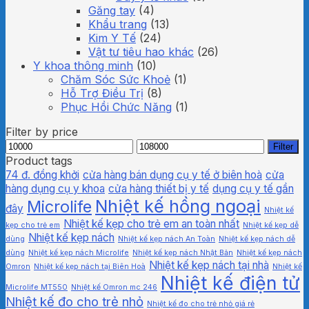
Găng tay
(4)
Khẩu trang
(13)
Kim Y Tế
(24)
Vật tư tiêu hao khác
(26)
Y khoa thông minh
(10)
Chăm Sóc Sức Khoẻ
(1)
Hỗ Trợ Điều Trị
(8)
Phục Hồi Chức Năng
(1)
Filter by price
Min
Max
Filter
price
price
Product tags
74 đ. đồng khởi
cửa hàng bán dụng cụ y tế ở biên hoà
cửa
hàng dụng cụ y khoa
cửa hàng thiết bị y tế
dụng cụ y tế gần
Nhiệt kế hồng ngoại
Microlife
đây
Nhiệt kế
Nhiệt kế kẹp cho trẻ em an toàn nhất
kẹp cho trẻ em
Nhiệt kế kẹp dễ
Nhiệt kế kẹp nách
dùng
Nhiệt kế kẹp nách An Toàn
Nhiệt kế kẹp nách dễ
dùng
Nhiệt kế kẹp nách Microlife
Nhiệt kế kẹp nách Nhật Bản
Nhiệt kế kẹp nách
Nhiệt kế kẹp nách tại nhà
Omron
Nhiệt kế kẹp nách tại Biên Hoà
Nhiệt kế
Nhiệt kế điện tử
Microlife MT550
Nhiệt kế Omron mc 246
Nhiệt kế đo cho trẻ nhỏ
Nhiệt kế đo cho trẻ nhỏ giá rẻ