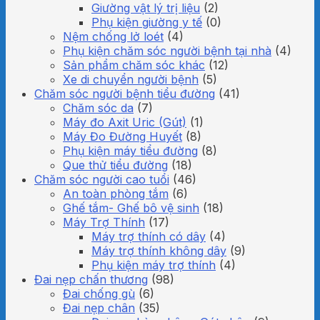
Giường vật lý trị liệu
(2)
Phụ kiện giường y tế
(0)
Nệm chống lở loét
(4)
Phụ kiện chăm sóc người bệnh tại nhà
(4)
Sản phẩm chăm sóc khác
(12)
Xe di chuyển người bệnh
(5)
Chăm sóc người bệnh tiểu đường
(41)
Chăm sóc da
(7)
Máy đo Axit Uric (Gút)
(1)
Máy Đo Đường Huyết
(8)
Phụ kiện máy tiểu đường
(8)
Que thử tiểu đường
(18)
Chăm sóc người cao tuổi
(46)
An toàn phòng tắm
(6)
Ghế tắm- Ghế bô vệ sinh
(18)
Máy Trợ Thính
(17)
Máy trợ thính có dây
(4)
Máy trợ thính không dây
(9)
Phụ kiện máy trợ thính
(4)
Đai nẹp chấn thương
(98)
Đai chống gù
(6)
Đai nẹp chân
(35)