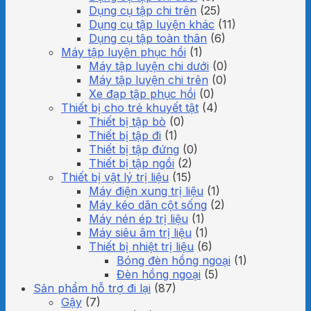
Dụng cụ tập chi trên
(25)
Dụng cụ tập luyện khác
(11)
Dụng cụ tập toàn thân
(6)
Máy tập luyện phục hồi
(1)
Máy tập luyện chi dưới
(0)
Máy tập luyện chi trên
(0)
Xe đạp tập phục hồi
(0)
Thiết bị cho trẻ khuyết tật
(4)
Thiết bị tập bò
(0)
Thiết bị tập đi
(1)
Thiết bị tập đứng
(0)
Thiết bị tập ngồi
(2)
Thiết bị vật lý trị liệu
(15)
Máy điện xung trị liệu
(1)
Máy kéo dãn cột sống
(2)
Máy nén ép trị liệu
(1)
Máy siêu âm trị liệu
(1)
Thiết bị nhiệt trị liệu
(6)
Bóng đèn hồng ngoại
(1)
Đèn hồng ngoại
(5)
Sản phẩm hỗ trợ đi lại
(87)
Gậy
(7)