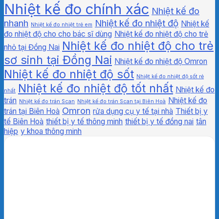
Nhiệt kế đo chính xác
Nhiệt kế đo
nhanh
Nhiệt kế đo nhiệt độ
Nhiệt kế
Nhiệt kế đo nhiệt trẻ em
đo nhiệt độ cho cho bác sĩ dùng
Nhiệt kế đo nhiệt độ cho trẻ
Nhiệt kế đo nhiệt độ cho trẻ
nhỏ tại Đồng Nai
sơ sinh tại Đồng Nai
Nhiệt kế đo nhiệt độ Omron
Nhiệt kế đo nhiệt độ sốt
Nhiệt kế đo nhiệt độ sốt rẻ
Nhiệt kế đo nhiệt độ tốt nhất
Nhiệt kế đo
nhất
trán
Nhiệt kế đo
Nhiệt kế đo trán Scan
Nhiệt kế đo trán Scan tại Biên Hoà
Omron
trán tại Biên Hoà
rửa dụng cụ y tế tại nhà
Thiết bị y
tế Biên Hoà
thiết bị y tế thông minh
thiết bị y tế đồng nai
tân
hiệp
y khoa thông minh