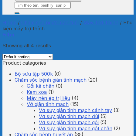
Search
for:
Home
/
Chăm sóc người cao tuổi
/
Máy Trợ Thính
/
Phụ
kiện máy trợ thính
Filter
Showing all 4 results
Product categories
Bộ sưu tập 500k
(0)
Chăm sóc bệnh giãn tĩnh mạch
(20)
Gối kê chân
(0)
Kem xoa
(1)
Máy nén ép trị liệu
(4)
Vớ giãn tĩnh mạch
(15)
Vớ suy giãn tĩnh mạch cánh tay
(3)
Vớ suy giãn tĩnh mạch đùi
(5)
Vớ suy giãn tĩnh mạch gối
(5)
Vớ suy giãn tĩnh mạch gót chân
(2)
Chăm sóc bệnh huyết áp
(35)