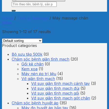
Search
for:
Home
/
Thiết bị Massage
/
Máy massage chân
Filter
Showing 1–12 of 17 results
Product categories
Bộ sưu tập 500k
(0)
Chăm sóc bệnh giãn tĩnh mạch
(20)
Gối kê chân
(0)
Kem xoa
(1)
Máy nén ép trị liệu
(4)
Vớ giãn tĩnh mạch
(15)
Vớ suy giãn tĩnh mạch cánh tay
(3)
Vớ suy giãn tĩnh mạch đùi
(5)
Vớ suy giãn tĩnh mạch gối
(5)
Vớ suy giãn tĩnh mạch gót chân
(2)
Chăm sóc bệnh huyết áp
(35)
Máy đo huyết áp bắp tay
(16)