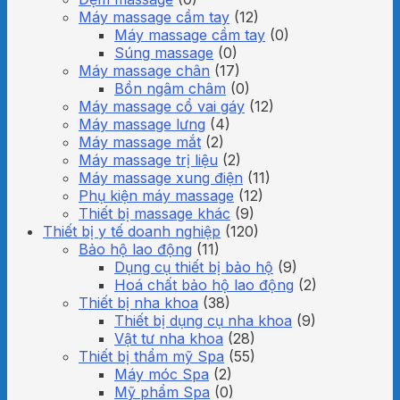
Máy massage cầm tay
(12)
Máy massage cầm tay
(0)
Súng massage
(0)
Máy massage chân
(17)
Bồn ngâm châm
(0)
Máy massage cổ vai gáy
(12)
Máy massage lưng
(4)
Máy massage mắt
(2)
Máy massage trị liệu
(2)
Máy massage xung điện
(11)
Phụ kiện máy massage
(12)
Thiết bị massage khác
(9)
Thiết bị y tế doanh nghiệp
(120)
Bảo hộ lao động
(11)
Dụng cụ thiết bị bảo hộ
(9)
Hoá chất bảo hộ lao động
(2)
Thiết bị nha khoa
(38)
Thiết bị dụng cụ nha khoa
(9)
Vật tư nha khoa
(28)
Thiết bị thẩm mỹ Spa
(55)
Máy móc Spa
(2)
Mỹ phẩm Spa
(0)