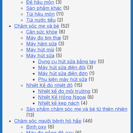
Đế hậu môn
(3)
Sản phẩm khác
(5)
Túi hậu môn
(11)
Túi nước tiểu
(2)
Chăm sóc mẹ và bé
(52)
Cân sức khỏe
(8)
Máy đo tim thai
(2)
Máy hâm sữa
(3)
Máy hút mũi
(3)
Máy hút sữa
(5)
Dụng cụ hút sữa bằng tay
(0)
Máy hút sữa điện đôi
(3)
Máy hút sữa điện đơn
(1)
Phụ kiện máy hút sữa
(1)
Nhiệt Kế đo nhiệt độ
(15)
Nhiệt kế đo môi trường
(3)
Nhiệt Kế Hồng Ngoại
(8)
Nhiệt kế kẹp nách
(4)
Sản phẩm chăm sóc mẹ và bé từ thiên nhiên
(13)
Chăm sóc người bệnh hô hấp
(46)
Bình oxy
(6)
Máy đo nồng độ oxy
(6)