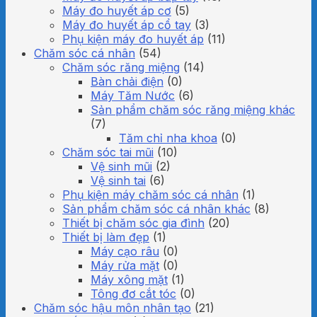
Máy đo huyết áp cơ
(5)
Máy đo huyết áp cổ tay
(3)
Phụ kiện máy đo huyết áp
(11)
Chăm sóc cá nhân
(54)
Chăm sóc răng miệng
(14)
Bàn chải điện
(0)
Máy Tăm Nước
(6)
Sản phẩm chăm sóc răng miệng khác
(7)
Tăm chỉ nha khoa
(0)
Chăm sóc tai mũi
(10)
Vệ sinh mũi
(2)
Vệ sinh tai
(6)
Phụ kiện máy chăm sóc cá nhân
(1)
Sản phẩm chăm sóc cá nhân khác
(8)
Thiết bị chăm sóc gia đình
(20)
Thiết bị làm đẹp
(1)
Máy cạo râu
(0)
Máy rửa mặt
(0)
Máy xông mặt
(1)
Tông đơ cắt tóc
(0)
Chăm sóc hậu môn nhân tạo
(21)