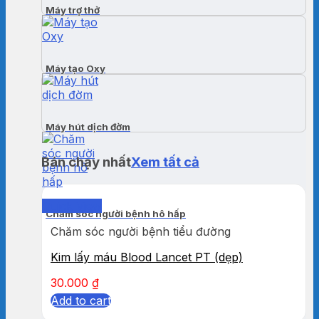
Máy trợ thở
Máy tạo Oxy
Máy hút dịch đờm
Bán chạy nhất
Xem tất cả
Quick View
Chăm sóc người bệnh hô hấp
Chăm sóc người bệnh tiểu đường
Kim lấy máu Blood Lancet PT (dẹp)
30.000
₫
Add to cart