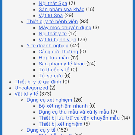
Nội thất Spa
(7)
Sản phẩm spa khác
(16)
Vật tư Spa
(29)
Thiết bị y tế bệnh viện
(93)
Máy móc chuyên dụng
(3)
Nội thất y tế
(17)
Vật tư bệnh viện
(73)
Y tế doanh nghiệp
(42)
Cáng cứu thương
(0)
Hộp lưu mẫu
(12)
Sản phẩm y tế khác
(24)
Tủ thuốc y tế
(0)
Túi sơ cứu
(6)
Thiết bị y tế gia đình
(0)
Uncategorized
(2)
Vật tư y tế
(373)
Dụng cụ xét nghiệm
(26)
Bộ xét nghiệm nhanh
(0)
Dụng cụ thu mẫu và xử lý mẫu
(7)
Thiết bị lưu trữ và vận chuyển mẫu
(14)
Thiết bị xét nghiệm
(5)
Dụng cụ y tế
(152)