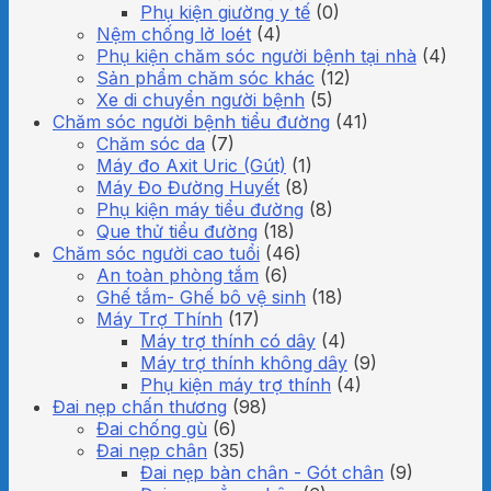
Phụ kiện giường y tế
(0)
Nệm chống lở loét
(4)
Phụ kiện chăm sóc người bệnh tại nhà
(4)
Sản phẩm chăm sóc khác
(12)
Xe di chuyển người bệnh
(5)
Chăm sóc người bệnh tiểu đường
(41)
Chăm sóc da
(7)
Máy đo Axit Uric (Gút)
(1)
Máy Đo Đường Huyết
(8)
Phụ kiện máy tiểu đường
(8)
Que thử tiểu đường
(18)
Chăm sóc người cao tuổi
(46)
An toàn phòng tắm
(6)
Ghế tắm- Ghế bô vệ sinh
(18)
Máy Trợ Thính
(17)
Máy trợ thính có dây
(4)
Máy trợ thính không dây
(9)
Phụ kiện máy trợ thính
(4)
Đai nẹp chấn thương
(98)
Đai chống gù
(6)
Đai nẹp chân
(35)
Đai nẹp bàn chân - Gót chân
(9)