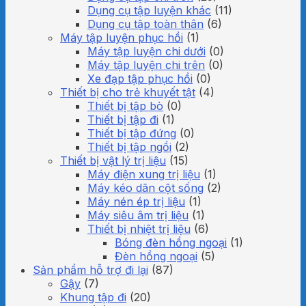
Dụng cụ tập luyện khác
(11)
Dụng cụ tập toàn thân
(6)
Máy tập luyện phục hồi
(1)
Máy tập luyện chi dưới
(0)
Máy tập luyện chi trên
(0)
Xe đạp tập phục hồi
(0)
Thiết bị cho trẻ khuyết tật
(4)
Thiết bị tập bò
(0)
Thiết bị tập đi
(1)
Thiết bị tập đứng
(0)
Thiết bị tập ngồi
(2)
Thiết bị vật lý trị liệu
(15)
Máy điện xung trị liệu
(1)
Máy kéo dãn cột sống
(2)
Máy nén ép trị liệu
(1)
Máy siêu âm trị liệu
(1)
Thiết bị nhiệt trị liệu
(6)
Bóng đèn hồng ngoại
(1)
Đèn hồng ngoại
(5)
Sản phẩm hỗ trợ đi lại
(87)
Gậy
(7)
Khung tập đi
(20)