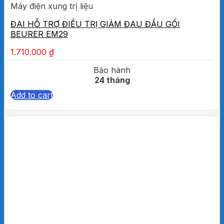
Máy điện xung trị liệu
ĐAI HỖ TRỢ ĐIỀU TRỊ GIẢM ĐAU ĐẦU GỐI
BEURER EM29
1.710.000
₫
Bảo hành
24 tháng
Add to cart