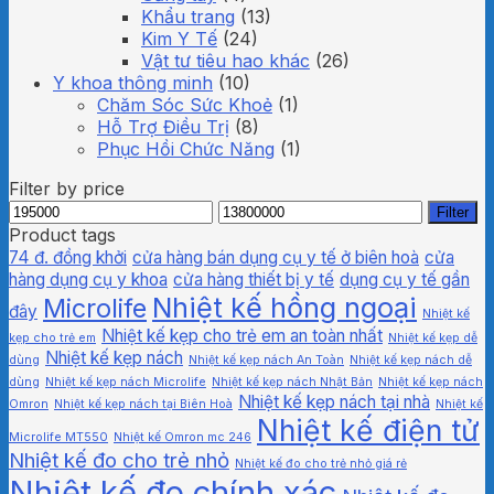
Khẩu trang
(13)
Kim Y Tế
(24)
Vật tư tiêu hao khác
(26)
Y khoa thông minh
(10)
Chăm Sóc Sức Khoẻ
(1)
Hỗ Trợ Điều Trị
(8)
Phục Hồi Chức Năng
(1)
Filter by price
Min
Max
Filter
price
price
Product tags
74 đ. đồng khởi
cửa hàng bán dụng cụ y tế ở biên hoà
cửa
hàng dụng cụ y khoa
cửa hàng thiết bị y tế
dụng cụ y tế gần
Nhiệt kế hồng ngoại
Microlife
đây
Nhiệt kế
Nhiệt kế kẹp cho trẻ em an toàn nhất
kẹp cho trẻ em
Nhiệt kế kẹp dễ
Nhiệt kế kẹp nách
dùng
Nhiệt kế kẹp nách An Toàn
Nhiệt kế kẹp nách dễ
dùng
Nhiệt kế kẹp nách Microlife
Nhiệt kế kẹp nách Nhật Bản
Nhiệt kế kẹp nách
Nhiệt kế kẹp nách tại nhà
Omron
Nhiệt kế kẹp nách tại Biên Hoà
Nhiệt kế
Nhiệt kế điện tử
Microlife MT550
Nhiệt kế Omron mc 246
Nhiệt kế đo cho trẻ nhỏ
Nhiệt kế đo cho trẻ nhỏ giá rẻ
Nhiệt kế đo chính xác