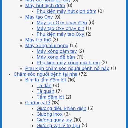
Máy hút dịch đờm
(6)
Phụ kiện máy hút dịch đờm
(0)
Máy tạo Oxy
(9)
Máy tạo Oxy chạy điện
(6)
Máy tạo Oxy chạy pin
(1)
Phụ kiện máy tạo Oxy
(2)
Máy trợ thở
(3)
Máy xông mũi họng
(15)
Máy xông cầm tay
(2)
Máy xông để bàn
(11)
Phụ kiện máy xông mũi họng
(2)
Phụ kiện chăm sóc người bệnh hô hấp
(1)
Chăm sóc người bệnh tại nhà
(72)
Bỉm tã tấm đệm lót
(16)
Tã dán
(4)
Tã quần
(7)
Tấm đệm lót
(2)
Giường y tế
(18)
Giường điều khiển điện
(5)
Giường inox
(3)
Giường quay tay
(10)
Giường vật lý trị liệu
(2)