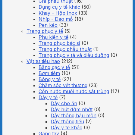
Chỉ phẫu thuật
(16)
Dụng cụ y tế khác
(50)
Khay - Hộp Inox
(33)
Nhíp - Dao mổ
(18)
Pen kéo
(33)
Trang phục y tế
(5)
Phụ kiện y tế
(4)
Trang phục bác sĩ
(0)
Trang phục phẫu thuật
(1)
Trang phục y tá và điều dưỡng
(0)
Vật tư tiêu hao
(212)
Băng gạc y tế
(51)
Bơm tiêm
(10)
Bông y tế
(27)
Chăm sóc vết thương
(23)
Cồn nước muối nước sát trùng
(17)
Dây y tế
(7)
Dây cho ăn
(0)
Dây hút đờm nhớt
(0)
Dây thông hậu môn
(0)
Dây thông tiểu
(2)
Dây y tế khác
(3)
Găng tay
(4)