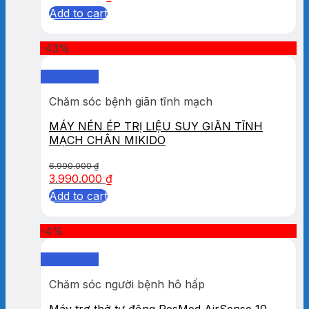
Add to cart
-43%
Quick View
Chăm sóc bệnh giãn tĩnh mạch
MÁY NÉN ÉP TRỊ LIỆU SUY GIÃN TĨNH
MẠCH CHÂN MIKIDO
6.990.000
₫
3.990.000
₫
Add to cart
-4%
Quick View
Chăm sóc người bệnh hô hấp
Máy trợ thở tự động ResMed AirSense 10