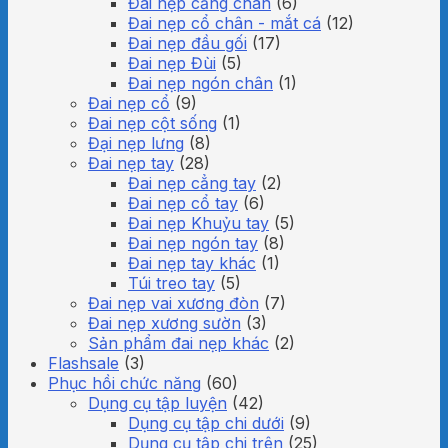
Đai nẹp cẳng chân
(6)
Đai nẹp cổ chân - mắt cá
(12)
Đai nẹp đầu gối
(17)
Đai nẹp Đùi
(5)
Đai nẹp ngón chân
(1)
Đai nẹp cổ
(9)
Đai nẹp cột sống
(1)
Đại nẹp lưng
(8)
Đai nẹp tay
(28)
Đai nẹp cẳng tay
(2)
Đai nẹp cổ tay
(6)
Đai nẹp Khuỷu tay
(5)
Đai nẹp ngón tay
(8)
Đai nẹp tay khác
(1)
Túi treo tay
(5)
Đai nẹp vai xương đòn
(7)
Đai nẹp xương sườn
(3)
Sản phẩm đai nẹp khác
(2)
Flashsale
(3)
Phục hồi chức năng
(60)
Dụng cụ tập luyện
(42)
Dụng cụ tập chi dưới
(9)
Dụng cụ tập chi trên
(25)