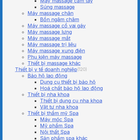
Máy massage cầm tay
Súng massage
Máy massage chân
Bồn ngâm châm
Máy massage cổ vai gáy
Máy massage lưng
Máy massage mắt
Máy massage trị liệu
Máy massage xung điện
Phụ kiện máy massage
Thiết bị massage khác
Thiết bị y tế doanh nghiệp
(120)
Bảo hộ lao động
Dụng cụ thiết bị bảo hộ
Hoá chất bảo hộ lao động
Thiết bị nha khoa
Thiết bị dụng cụ nha khoa
Vật tư nha khoa
Thiết bị thẩm mỹ Spa
Máy móc Spa
Mỹ phẩm Spa
Nội thất Spa
Sản phẩm spa khác