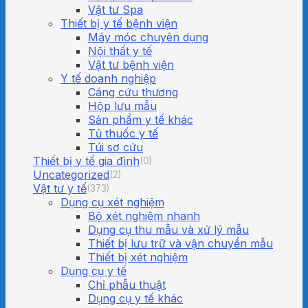
Vật tư Spa
Thiết bị y tế bệnh viện
Máy móc chuyên dụng
Nội thất y tế
Vật tư bệnh viện
Y tế doanh nghiệp
Cáng cứu thương
Hộp lưu mẫu
Sản phẩm y tế khác
Tủ thuốc y tế
Túi sơ cứu
Thiết bị y tế gia đình
(0)
Uncategorized
(2)
Vật tư y tế
(373)
Dụng cụ xét nghiệm
Bộ xét nghiệm nhanh
Dụng cụ thu mẫu và xử lý mẫu
Thiết bị lưu trữ và vận chuyển mẫu
Thiết bị xét nghiệm
Dụng cụ y tế
Chỉ phẫu thuật
Dụng cụ y tế khác