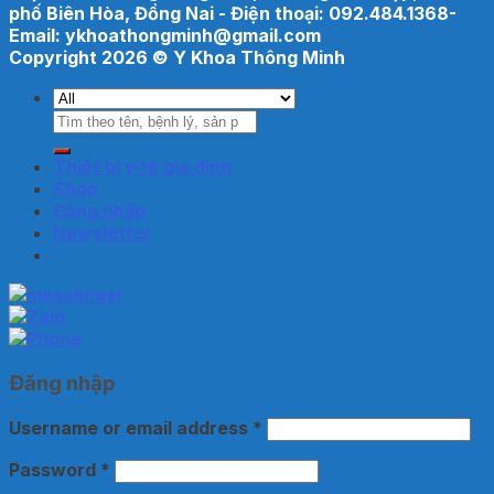
phố Biên Hòa, Đồng Nai - Điện thoại: 092.484.1368-
Email: ykhoathongminh@gmail.com
Copyright 2026 ©
Y Khoa Thông Minh
Search
for:
Thiết bị y tế gia đình
Shop
Đăng nhập
Newsletter
Đăng nhập
Username or email address
*
Password
*