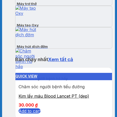
Máy trợ thở
Máy tạo Oxy
Máy hút dịch đờm
Bán chạy nhất
Xem tất cả
QUICK VIEW
Chăm sóc người bệnh hô hấp
Chăm sóc người bệnh tiểu đường
Kim lấy máu Blood Lancet PT (dẹp)
30.000
₫
Add to cart