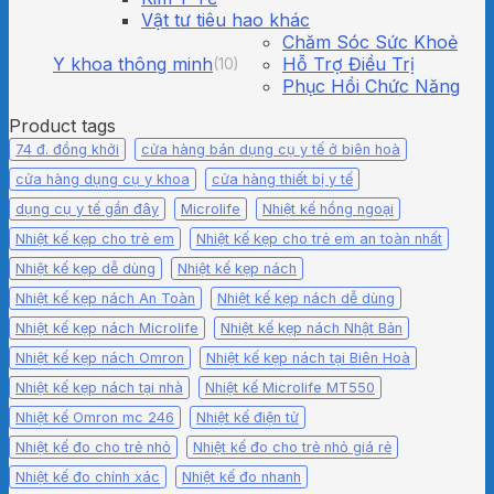
Vật tư tiêu hao khác
Chăm Sóc Sức Khoẻ
Y khoa thông minh
Hỗ Trợ Điều Trị
(10)
Phục Hồi Chức Năng
Product tags
74 đ. đồng khởi
cửa hàng bán dụng cụ y tế ở biên hoà
cửa hàng dụng cụ y khoa
cửa hàng thiết bị y tế
dụng cụ y tế gần đây
Microlife
Nhiệt kế hồng ngoại
Nhiệt kế kẹp cho trẻ em
Nhiệt kế kẹp cho trẻ em an toàn nhất
Nhiệt kế kẹp dễ dùng
Nhiệt kế kẹp nách
Nhiệt kế kẹp nách An Toàn
Nhiệt kế kẹp nách dễ dùng
Nhiệt kế kẹp nách Microlife
Nhiệt kế kẹp nách Nhật Bản
Nhiệt kế kẹp nách Omron
Nhiệt kế kẹp nách tại Biên Hoà
Nhiệt kế kẹp nách tại nhà
Nhiệt kế Microlife MT550
Nhiệt kế Omron mc 246
Nhiệt kế điện tử
Nhiệt kế đo cho trẻ nhỏ
Nhiệt kế đo cho trẻ nhỏ giá rẻ
Nhiệt kế đo chính xác
Nhiệt kế đo nhanh