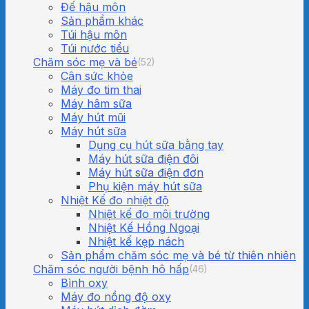
Đế hậu môn
Sản phẩm khác
Túi hậu môn
Túi nước tiểu
Chăm sóc mẹ và bé
(52)
Cân sức khỏe
Máy đo tim thai
Máy hâm sữa
Máy hút mũi
Máy hút sữa
Dụng cụ hút sữa bằng tay
Máy hút sữa điện đôi
Máy hút sữa điện đơn
Phụ kiện máy hút sữa
Nhiệt Kế đo nhiệt độ
Nhiệt kế đo môi trường
Nhiệt Kế Hồng Ngoại
Nhiệt kế kẹp nách
Sản phẩm chăm sóc mẹ và bé từ thiên nhiên
Chăm sóc người bệnh hô hấp
(46)
Bình oxy
Máy đo nồng độ oxy