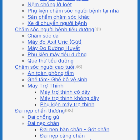
Nệm chống lở loét
Phụ kiện chăm sóc người bệnh tại nhà
Sản phẩm chăm sóc khác
Xe di chuyển người bệnh
Chăm sóc người bệnh tiểu đường
(41)
Chăm sóc da
Máy đo Axit Uric (Gút)
Máy Đo Đường Huyết
Phụ kiện máy tiểu đường
Que thử tiểu đường
Chăm sóc người cao tuổi
(46)
An toàn phòng tắm
Ghế tắm- Ghế bô vệ sinh
Máy Trợ Thính
Máy trợ thính có dây
Máy trợ thính không dây
Phụ kiện máy trợ thính
Đai nẹp chấn thương
(98)
Đai chống gù
Đai nẹp chân
Đai nẹp bàn chân - Gót chân
Đai nẹp cẳng chân