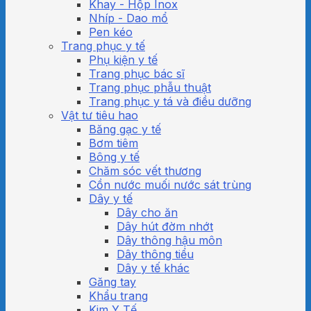
Khay - Hộp Inox
Nhíp - Dao mổ
Pen kéo
Trang phục y tế
Phụ kiện y tế
Trang phục bác sĩ
Trang phục phẫu thuật
Trang phục y tá và điều dưỡng
Vật tư tiêu hao
Băng gạc y tế
Bơm tiêm
Bông y tế
Chăm sóc vết thương
Cồn nước muối nước sát trùng
Dây y tế
Dây cho ăn
Dây hút đờm nhớt
Dây thông hậu môn
Dây thông tiểu
Dây y tế khác
Găng tay
Khẩu trang
Kim Y Tế