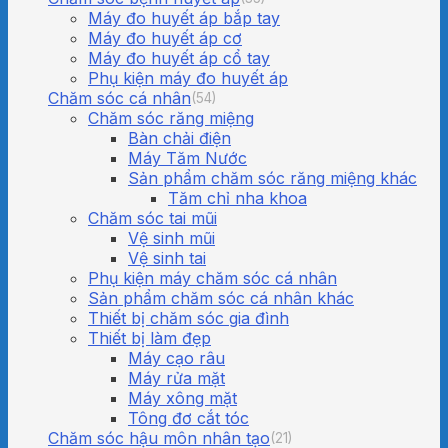
Máy đo huyết áp bắp tay
Máy đo huyết áp cơ
Máy đo huyết áp cổ tay
Phụ kiện máy đo huyết áp
Chăm sóc cá nhân
(54)
Chăm sóc răng miệng
Bàn chải điện
Máy Tăm Nước
Sản phẩm chăm sóc răng miệng khác
Tăm chỉ nha khoa
Chăm sóc tai mũi
Vệ sinh mũi
Vệ sinh tai
Phụ kiện máy chăm sóc cá nhân
Sản phẩm chăm sóc cá nhân khác
Thiết bị chăm sóc gia đình
Thiết bị làm đẹp
Máy cạo râu
Máy rửa mặt
Máy xông mặt
Tông đơ cắt tóc
Chăm sóc hậu môn nhân tạo
(21)