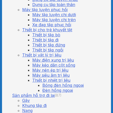
Dụng cụ tập toàn thân
Máy tập luyện phục hồi
Máy tập luyện chi dưới
Máy tập luyện chi trên
Xe đạp tập phục hồi
Thiết bị cho trẻ khuyết tật
Thiết bị tập bò
Thiết bị tập đi
Thiết bị tập đứng
Thiết bị tập ngồi
Thiết bị vật lý trị liệu
Máy điện xung trị liệu
Máy kéo dãn cột sống
Máy nén ép trị liệu
Máy siêu âm trị liệu
Thiết bị nhiệt trị liệu
Bóng đèn hồng ngoại
Đèn hồng ngoại
Sản phẩm hỗ trợ đi lại
(87)
Gậy
Khung tập đi
Nạng