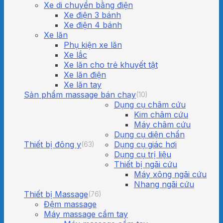
Xe di chuyển bằng điện
Xe điện 3 bánh
Xe điện 4 bánh
Xe lăn
Phụ kiện xe lăn
Xe lắc
Xe lăn cho trẻ khuyết tật
Xe lăn điện
Xe lăn tay
Sản phẩm massage bán chạy
(10)
Dụng cụ châm cứu
Kim châm cứu
Máy châm cứu
Dụng cụ diện chẩn
Thiết bị đông y
Dụng cụ giác hơi
(63)
Dụng cụ trị liệu
Thiết bị ngãi cứu
Máy xông ngãi cứu
Nhang ngãi cứu
Thiết bị Massage
(76)
Đệm massage
Máy massage cầm tay