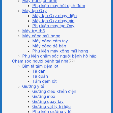
Máy hút dịch đờm
Phụ kiện máy hút dịch đờm
Máy tạo Oxy
Máy tạo Oxy chạy điện
Máy tạo Oxy chạy pin
Phụ kiện máy tạo Oxy
Máy trợ thở
Máy xông mũi họng
Máy xông cầm tay
Máy xông để bàn
Phụ kiện máy xông mũi họng
Phụ kiện chăm sóc người bệnh hô hấp
Chăm sóc người bệnh tại nhà
(72)
Bỉm tã tấm đệm lót
Tã dán
Tã quần
Tấm đệm lót
Giường y tế
Giường điều khiển điện
Giường inox
Giường quay tay
Giường vật lý trị liệu
Phụ kiện giường y tế