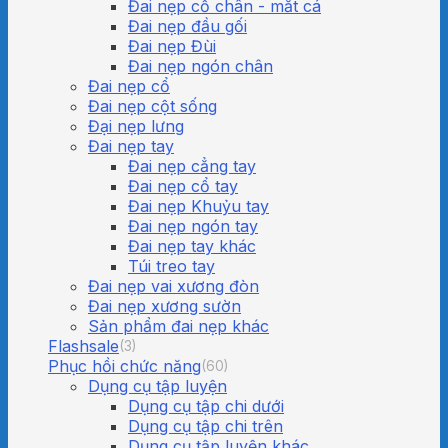
Đai nẹp cổ chân - mắt cá
Đai nẹp đầu gối
Đai nẹp Đùi
Đai nẹp ngón chân
Đai nẹp cổ
Đai nẹp cột sống
Đại nẹp lưng
Đai nẹp tay
Đai nẹp cẳng tay
Đai nẹp cổ tay
Đai nẹp Khuỷu tay
Đai nẹp ngón tay
Đai nẹp tay khác
Túi treo tay
Đai nẹp vai xương đòn
Đai nẹp xương sườn
Sản phẩm đai nẹp khác
Flashsale
(3)
Phục hồi chức năng
(60)
Dụng cụ tập luyện
Dụng cụ tập chi dưới
Dụng cụ tập chi trên
Dụng cụ tập luyện khác