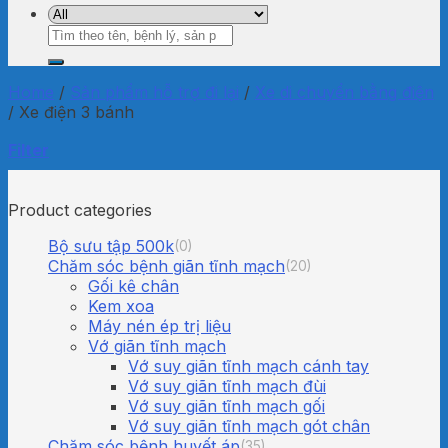
Search
for:
Home
/
Sản phẩm hỗ trợ đi lại
/
Xe di chuyển bằng điện
/
Xe điện 3 bánh
Filter
Product categories
Bộ sưu tập 500k
(0)
Chăm sóc bệnh giãn tĩnh mạch
(20)
Gối kê chân
Kem xoa
Máy nén ép trị liệu
Vớ giãn tĩnh mạch
Vớ suy giãn tĩnh mạch cánh tay
Vớ suy giãn tĩnh mạch đùi
Vớ suy giãn tĩnh mạch gối
Vớ suy giãn tĩnh mạch gót chân
Chăm sóc bệnh huyết áp
(35)