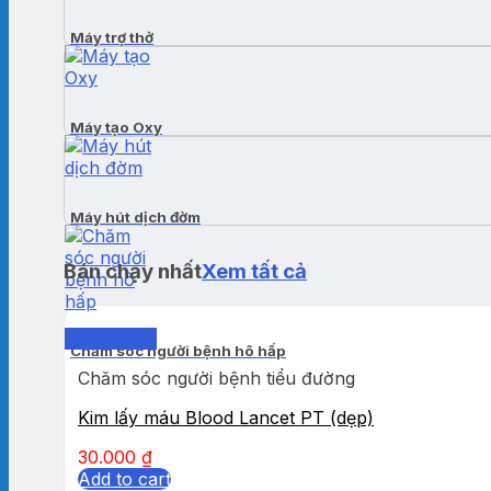
Máy trợ thở
Máy tạo Oxy
Máy hút dịch đờm
Bán chạy nhất
Xem tất cả
Quick View
Chăm sóc người bệnh hô hấp
Chăm sóc người bệnh tiểu đường
Kim lấy máu Blood Lancet PT (dẹp)
30.000
₫
Add to cart