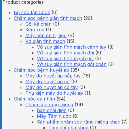
Product categories
Bộ sưu tập 500k
(0)
Chăm sóc bệnh giãn tĩnh mạch
(20)
Gối kê chân
(0)
Kem xoa
(1)
Máy nén ép trị liệu
(4)
Vớ giãn tĩnh mạch
(15)
Vớ suy giãn tĩnh mạch cánh tay
(3)
Vớ suy giãn tĩnh mạch đùi
(5)
Vớ suy giãn tĩnh mạch gối
(5)
Vớ suy giãn tĩnh mạch gót chân
(2)
Chăm sóc bệnh huyết áp
(35)
Máy đo huyết áp bắp tay
(16)
Máy đo huyết áp cơ
(5)
Máy đo huyết áp cổ tay
(3)
Phụ kiện máy đo huyết áp
(11)
Chăm sóc cá nhân
(54)
Chăm sóc răng miệng
(14)
Bàn chải điện
(0)
Máy Tăm Nước
(6)
Sản phẩm chăm sóc răng miệng khác
(7)
Tăm chỉ nha khoa
(0)