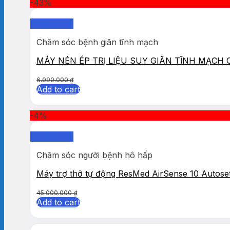
-43%
Quick View
Chăm sóc bệnh giãn tĩnh mạch
MÁY NÉN ÉP TRỊ LIỆU SUY GIÃN TĨNH MẠCH
6.990.000
₫
Add to cart
-4%
Quick View
Chăm sóc người bệnh hô hấp
Máy trợ thở tự động ResMed AirSense 10 Autose
45.000.000
₫
Add to cart