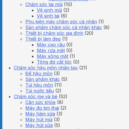
Chăm sóc tai mũi
(10)
Vệ sinh mũi
(2)
Vệ sinh tai
(6)
Phụ kiện máy chăm sóc cá nhân
(1)
Sản phẩm chăm sóc cá nhân khác
(8)
Thiết bị chăm sóc gia đình
(20)
Thiết bị làm đẹp
(1)
Máy cạo râu
(0)
Máy rửa mặt
(0)
Máy xông mặt
(1)
Tông đơ cắt tóc
(0)
Chăm sóc hậu môn nhân tạo
(21)
Đế hậu môn
(3)
Sản phẩm khác
(5)
Túi hậu môn
(11)
Túi nước tiểu
(2)
Chăm sóc mẹ và bé
(52)
Cân sức khỏe
(8)
Máy đo tim thai
(2)
Máy hâm sữa
(3)
Máy hút mũi
(3)
Máy hút sữa
(5)