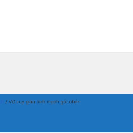
ch
/
Vớ suy giãn tĩnh mạch gót chân