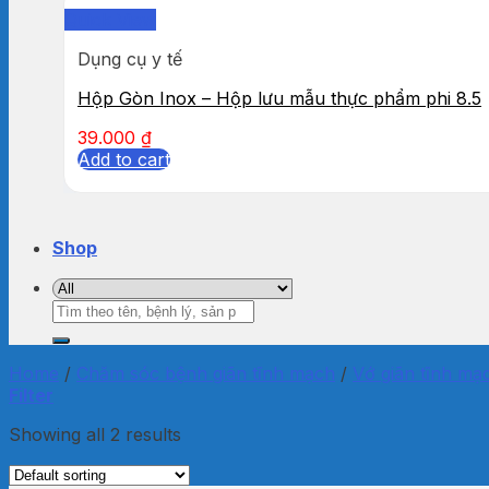
Quick View
Dụng cụ y tế
Hộp Gòn Inox – Hộp lưu mẫu thực phẩm phi 8.5
39.000
₫
Add to cart
Shop
Search
for:
Home
/
Chăm sóc bệnh giãn tĩnh mạch
/
Vớ giãn tĩnh mạ
Filter
Showing all 2 results