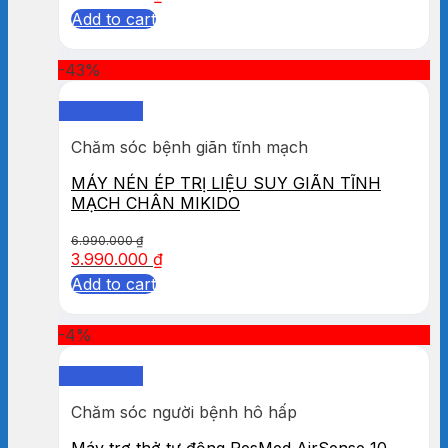
Add to cart
-43%
Quick View
Chăm sóc bệnh giãn tĩnh mạch
MÁY NÉN ÉP TRỊ LIỆU SUY GIÃN TĨNH
MẠCH CHÂN MIKIDO
6.990.000
₫
3.990.000
₫
Add to cart
-4%
Quick View
Chăm sóc người bệnh hô hấp
Máy trợ thở tự động ResMed AirSense 10