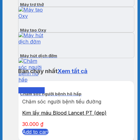
Máy trợ thở
Máy tạo Oxy
Máy hút dịch đờm
Bán chạy nhất
Xem tất cả
Quick View
Chăm sóc người bệnh hô hấp
Chăm sóc người bệnh tiểu đường
Kim lấy máu Blood Lancet PT (dẹp)
30.000
₫
Add to cart