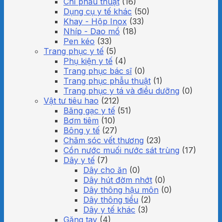
Chỉ phẫu thuật
(16)
Dụng cụ y tế khác
(50)
Khay - Hộp Inox
(33)
Nhíp - Dao mổ
(18)
Pen kéo
(33)
Trang phục y tế
(5)
Phụ kiện y tế
(4)
Trang phục bác sĩ
(0)
Trang phục phẫu thuật
(1)
Trang phục y tá và điều dưỡng
(0)
Vật tư tiêu hao
(212)
Băng gạc y tế
(51)
Bơm tiêm
(10)
Bông y tế
(27)
Chăm sóc vết thương
(23)
Cồn nước muối nước sát trùng
(17)
Dây y tế
(7)
Dây cho ăn
(0)
Dây hút đờm nhớt
(0)
Dây thông hậu môn
(0)
Dây thông tiểu
(2)
Dây y tế khác
(3)
Găng tay
(4)