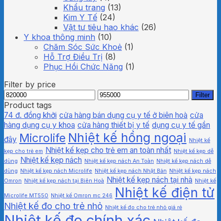
Khẩu trang
(13)
Kim Y Tế
(24)
Vật tư tiêu hao khác
(26)
Y khoa thông minh
(10)
Chăm Sóc Sức Khoẻ
(1)
Hỗ Trợ Điều Trị
(8)
Phục Hồi Chức Năng
(1)
Filter by price
Min
Max
Filter
price
price
Product tags
74 đ. đồng khởi
cửa hàng bán dụng cụ y tế ở biên hoà
cửa
hàng dụng cụ y khoa
cửa hàng thiết bị y tế
dụng cụ y tế gần
Nhiệt kế hồng ngoại
Microlife
đây
Nhiệt kế
Nhiệt kế kẹp cho trẻ em an toàn nhất
kẹp cho trẻ em
Nhiệt kế kẹp dễ
Nhiệt kế kẹp nách
dùng
Nhiệt kế kẹp nách An Toàn
Nhiệt kế kẹp nách dễ
dùng
Nhiệt kế kẹp nách Microlife
Nhiệt kế kẹp nách Nhật Bản
Nhiệt kế kẹp nách
Nhiệt kế kẹp nách tại nhà
Omron
Nhiệt kế kẹp nách tại Biên Hoà
Nhiệt kế
Nhiệt kế điện tử
Microlife MT550
Nhiệt kế Omron mc 246
Nhiệt kế đo cho trẻ nhỏ
Nhiệt kế đo cho trẻ nhỏ giá rẻ
Nhiệt kế đo chính xác