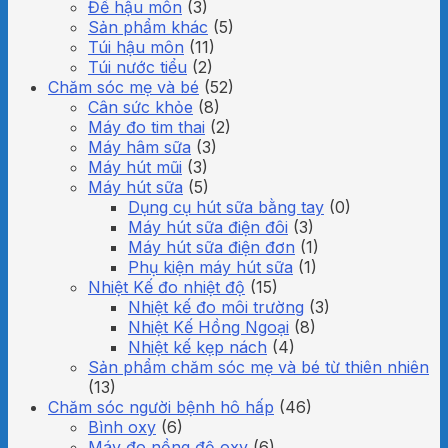
Đế hậu môn
(3)
Sản phẩm khác
(5)
Túi hậu môn
(11)
Túi nước tiểu
(2)
Chăm sóc mẹ và bé
(52)
Cân sức khỏe
(8)
Máy đo tim thai
(2)
Máy hâm sữa
(3)
Máy hút mũi
(3)
Máy hút sữa
(5)
Dụng cụ hút sữa bằng tay
(0)
Máy hút sữa điện đôi
(3)
Máy hút sữa điện đơn
(1)
Phụ kiện máy hút sữa
(1)
Nhiệt Kế đo nhiệt độ
(15)
Nhiệt kế đo môi trường
(3)
Nhiệt Kế Hồng Ngoại
(8)
Nhiệt kế kẹp nách
(4)
Sản phẩm chăm sóc mẹ và bé từ thiên nhiên
(13)
Chăm sóc người bệnh hô hấp
(46)
Bình oxy
(6)
Máy đo nồng độ oxy
(6)