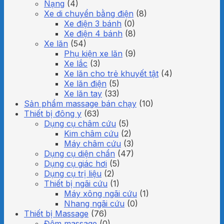
Nạng
(4)
Xe di chuyển bằng điện
(8)
Xe điện 3 bánh
(0)
Xe điện 4 bánh
(8)
Xe lăn
(54)
Phụ kiện xe lăn
(9)
Xe lắc
(3)
Xe lăn cho trẻ khuyết tật
(4)
Xe lăn điện
(5)
Xe lăn tay
(33)
Sản phẩm massage bán chạy
(10)
Thiết bị đông y
(63)
Dụng cụ châm cứu
(5)
Kim châm cứu
(2)
Máy châm cứu
(3)
Dụng cụ diện chẩn
(47)
Dụng cụ giác hơi
(5)
Dụng cụ trị liệu
(2)
Thiết bị ngãi cứu
(1)
Máy xông ngãi cứu
(1)
Nhang ngãi cứu
(0)
Thiết bị Massage
(76)
Đệm massage
(0)