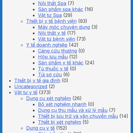
Nội thất Spa
(7)
Sản phẩm spa khác
(16)
Vật tư Spa
(29)
Thiết bị y tế bệnh viện
(93)
Máy móc chuyên dụng
(3)
Nội thất y tế
(17)
Vật tư bệnh viện
(73)
Y tế doanh nghiệp
(42)
Cáng cứu thương
(0)
Hộp lưu mẫu
(12)
Sản phẩm y tế khác
(24)
Tủ thuốc y tế
(0)
Túi sơ cứu
(6)
Thiết bị y tế gia đình
(0)
Uncategorized
(2)
Vật tư y tế
(373)
Dụng cụ xét nghiệm
(26)
Bộ xét nghiệm nhanh
(0)
Dụng cụ thu mẫu và xử lý mẫu
(7)
Thiết bị lưu trữ và vận chuyển mẫu
(14)
Thiết bị xét nghiệm
(5)
Dụng cụ y tế
(152)