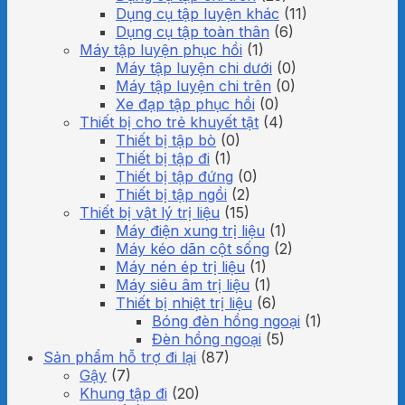
Dụng cụ tập luyện khác
(11)
Dụng cụ tập toàn thân
(6)
Máy tập luyện phục hồi
(1)
Máy tập luyện chi dưới
(0)
Máy tập luyện chi trên
(0)
Xe đạp tập phục hồi
(0)
Thiết bị cho trẻ khuyết tật
(4)
Thiết bị tập bò
(0)
Thiết bị tập đi
(1)
Thiết bị tập đứng
(0)
Thiết bị tập ngồi
(2)
Thiết bị vật lý trị liệu
(15)
Máy điện xung trị liệu
(1)
Máy kéo dãn cột sống
(2)
Máy nén ép trị liệu
(1)
Máy siêu âm trị liệu
(1)
Thiết bị nhiệt trị liệu
(6)
Bóng đèn hồng ngoại
(1)
Đèn hồng ngoại
(5)
Sản phẩm hỗ trợ đi lại
(87)
Gậy
(7)
Khung tập đi
(20)