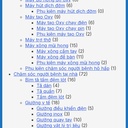
Máy hút dịch đờm
(6)
Phụ kiện máy hút dịch đờm
(0)
Máy tạo Oxy
(9)
Máy tạo Oxy chạy điện
(6)
Máy tạo Oxy chạy pin
(1)
Phụ kiện máy tạo Oxy
(2)
Máy trợ thở
(3)
Máy xông mũi họng
(15)
Máy xông cầm tay
(2)
Máy xông để bàn
(11)
Phụ kiện máy xông mũi họng
(2)
Phụ kiện chăm sóc người bệnh hô hấp
(1)
Chăm sóc người bệnh tại nhà
(72)
Bỉm tã tấm đệm lót
(16)
Tã dán
(4)
Tã quần
(7)
Tấm đệm lót
(2)
Giường y tế
(18)
Giường điều khiển điện
(5)
Giường inox
(3)
Giường quay tay
(10)
Giường vật lý trị liệu
(2)