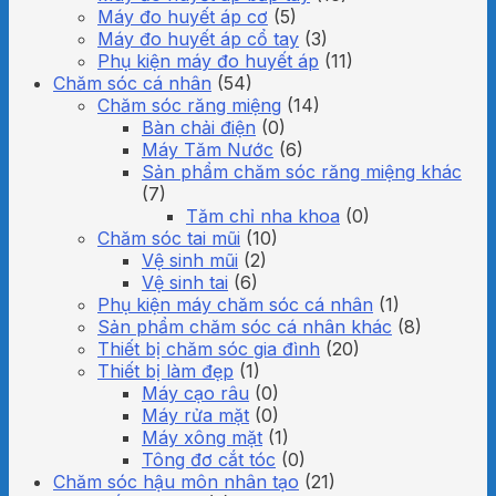
Máy đo huyết áp cơ
(5)
Máy đo huyết áp cổ tay
(3)
Phụ kiện máy đo huyết áp
(11)
Chăm sóc cá nhân
(54)
Chăm sóc răng miệng
(14)
Bàn chải điện
(0)
Máy Tăm Nước
(6)
Sản phẩm chăm sóc răng miệng khác
(7)
Tăm chỉ nha khoa
(0)
Chăm sóc tai mũi
(10)
Vệ sinh mũi
(2)
Vệ sinh tai
(6)
Phụ kiện máy chăm sóc cá nhân
(1)
Sản phẩm chăm sóc cá nhân khác
(8)
Thiết bị chăm sóc gia đình
(20)
Thiết bị làm đẹp
(1)
Máy cạo râu
(0)
Máy rửa mặt
(0)
Máy xông mặt
(1)
Tông đơ cắt tóc
(0)
Chăm sóc hậu môn nhân tạo
(21)