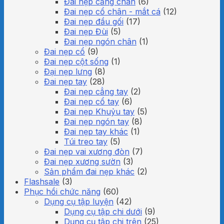
Đai nẹp cẳng chân
(6)
Đai nẹp cổ chân - mắt cá
(12)
Đai nẹp đầu gối
(17)
Đai nẹp Đùi
(5)
Đai nẹp ngón chân
(1)
Đai nẹp cổ
(9)
Đai nẹp cột sống
(1)
Đại nẹp lưng
(8)
Đai nẹp tay
(28)
Đai nẹp cẳng tay
(2)
Đai nẹp cổ tay
(6)
Đai nẹp Khuỷu tay
(5)
Đai nẹp ngón tay
(8)
Đai nẹp tay khác
(1)
Túi treo tay
(5)
Đai nẹp vai xương đòn
(7)
Đai nẹp xương sườn
(3)
Sản phẩm đai nẹp khác
(2)
Flashsale
(3)
Phục hồi chức năng
(60)
Dụng cụ tập luyện
(42)
Dụng cụ tập chi dưới
(9)
Dụng cụ tập chi trên
(25)