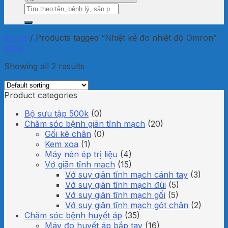
Search
for:
Home
/
Products tagged “Nhiệt kế đo nhiệt độ Omron”
Filter
Showing all 2 results
Product categories
Bộ sưu tập 500k
(0)
Chăm sóc bệnh giãn tĩnh mạch
(20)
Gối kê chân
(0)
Kem xoa
(1)
Máy nén ép trị liệu
(4)
Vớ giãn tĩnh mạch
(15)
Vớ suy giãn tĩnh mạch cánh tay
(3)
Vớ suy giãn tĩnh mạch đùi
(5)
Vớ suy giãn tĩnh mạch gối
(5)
Vớ suy giãn tĩnh mạch gót chân
(2)
Chăm sóc bệnh huyết áp
(35)
Máy đo huyết áp bắp tay
(16)