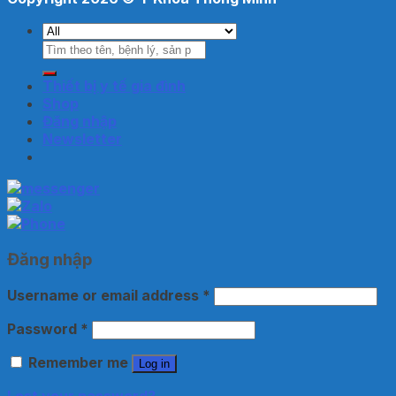
Search
for:
Thiết bị y tế gia đình
Shop
Đăng nhập
Newsletter
Đăng nhập
Username or email address
*
Password
*
Remember me
Log in
Lost your password?