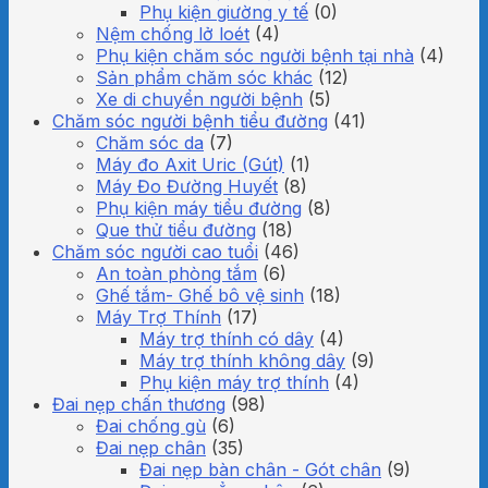
Phụ kiện giường y tế
(0)
Nệm chống lở loét
(4)
Phụ kiện chăm sóc người bệnh tại nhà
(4)
Sản phẩm chăm sóc khác
(12)
Xe di chuyển người bệnh
(5)
Chăm sóc người bệnh tiểu đường
(41)
Chăm sóc da
(7)
Máy đo Axit Uric (Gút)
(1)
Máy Đo Đường Huyết
(8)
Phụ kiện máy tiểu đường
(8)
Que thử tiểu đường
(18)
Chăm sóc người cao tuổi
(46)
An toàn phòng tắm
(6)
Ghế tắm- Ghế bô vệ sinh
(18)
Máy Trợ Thính
(17)
Máy trợ thính có dây
(4)
Máy trợ thính không dây
(9)
Phụ kiện máy trợ thính
(4)
Đai nẹp chấn thương
(98)
Đai chống gù
(6)
Đai nẹp chân
(35)
Đai nẹp bàn chân - Gót chân
(9)