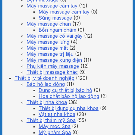
Máy massage cầm tay
(12)
Máy massage cầm tay
(0)
Súng massage
(0)
Máy massage chân
(17)
Bồn ngâm châm
(0)
Máy massage cổ vai gáy
(12)
Máy massage lưng
(4)
Máy massage mắt
(2)
Máy massage trị liệu
(2)
Máy massage xung điện
(11)
Phụ kiện máy massage
(12)
Thiết bị massage khác
(9)
Thiết bị y tế doanh nghiệp
(120)
Bảo hộ lao động
(11)
Dụng cụ thiết bị bảo hộ
(9)
Hoá chất bảo hộ lao động
(2)
Thiết bị nha khoa
(38)
Thiết bị dụng cụ nha khoa
(9)
Vật tư nha khoa
(28)
Thiết bị thẩm mỹ Spa
(55)
Máy móc Spa
(2)
Mỹ phẩm Spa
(0)