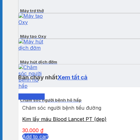
Máy trợ thở
Máy tạo Oxy
Máy hút dịch đờm
Bán chạy nhất
Xem tất cả
Quick View
Chăm sóc người bệnh hô hấp
Chăm sóc người bệnh tiểu đường
Kim lấy máu Blood Lancet PT (dẹp)
30.000
₫
Add to cart