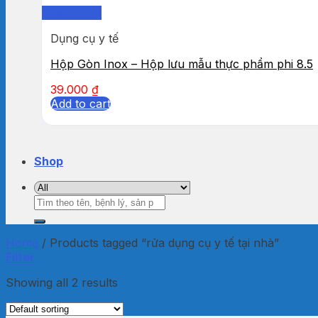
Quick View
Dụng cụ y tế
Hộp Gòn Inox – Hộp lưu mẫu thực phẩm phi 8.5
39.000
₫
Add to cart
Shop
Search
for:
Home
/
Products tagged “rửa dụng cụ y tế tại nhà”
Filter
Showing all 2 results