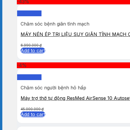
-43%
Quick View
Chăm sóc bệnh giãn tĩnh mạch
MÁY NÉN ÉP TRỊ LIỆU SUY GIÃN TĨNH MẠCH
6.990.000
₫
Add to cart
-4%
Quick View
Chăm sóc người bệnh hô hấp
Máy trợ thở tự động ResMed AirSense 10 Autose
45.000.000
₫
Add to cart