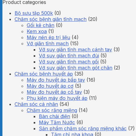
Product categories
Bộ sưu tập 500k
(0)
Chăm sóc bệnh giãn tĩnh mạch
(20)
Gối kê chân
(0)
Kem xoa
(1)
Máy nén ép trị liệu
(4)
Vớ giãn tĩnh mạch
(15)
Vớ suy giãn tĩnh mạch cánh tay
(3)
Vớ suy giãn tĩnh mạch đùi
(5)
Vớ suy giãn tĩnh mạch gối
(5)
Vớ suy giãn tĩnh mạch gót chân
(2)
Chăm sóc bệnh huyết áp
(35)
Máy đo huyết áp bắp tay
(16)
Máy đo huyết áp cơ
(5)
Máy đo huyết áp cổ tay
(3)
Phụ kiện máy đo huyết áp
(11)
Chăm sóc cá nhân
(54)
Chăm sóc răng miệng
(14)
Bàn chải điện
(0)
Máy Tăm Nước
(6)
Sản phẩm chăm sóc răng miệng khác
(7)
Tăm chỉ nha khoa
(0)