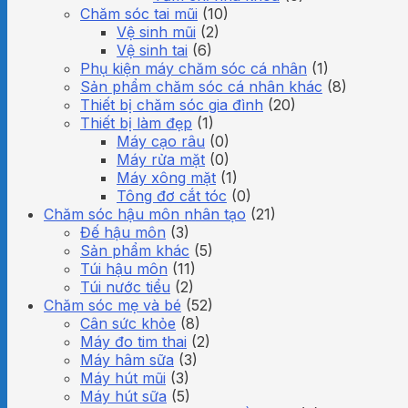
Chăm sóc tai mũi
(10)
Vệ sinh mũi
(2)
Vệ sinh tai
(6)
Phụ kiện máy chăm sóc cá nhân
(1)
Sản phẩm chăm sóc cá nhân khác
(8)
Thiết bị chăm sóc gia đình
(20)
Thiết bị làm đẹp
(1)
Máy cạo râu
(0)
Máy rửa mặt
(0)
Máy xông mặt
(1)
Tông đơ cắt tóc
(0)
Chăm sóc hậu môn nhân tạo
(21)
Đế hậu môn
(3)
Sản phẩm khác
(5)
Túi hậu môn
(11)
Túi nước tiểu
(2)
Chăm sóc mẹ và bé
(52)
Cân sức khỏe
(8)
Máy đo tim thai
(2)
Máy hâm sữa
(3)
Máy hút mũi
(3)
Máy hút sữa
(5)