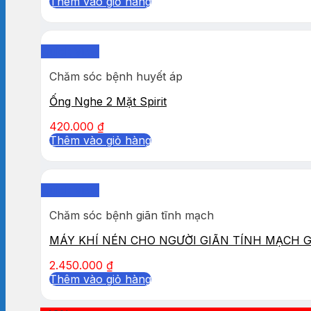
Thêm vào giỏ hàng
Quick View
Chăm sóc bệnh huyết áp
Ống Nghe 2 Mặt Spirit
420.000
₫
Thêm vào giỏ hàng
Quick View
Chăm sóc bệnh giãn tĩnh mạch
MÁY KHÍ NÉN CHO NGƯỜI GIÃN TÍNH MẠCH 
2.450.000
₫
Thêm vào giỏ hàng