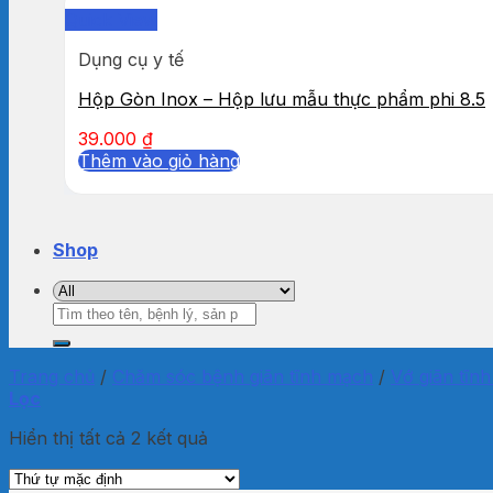
Quick View
Dụng cụ y tế
Hộp Gòn Inox – Hộp lưu mẫu thực phẩm phi 8.5
39.000
₫
Thêm vào giỏ hàng
Shop
Tìm
kiếm:
Trang chủ
/
Chăm sóc bệnh giãn tĩnh mạch
/
Vớ giãn tĩn
Lọc
Hiển thị tất cả 2 kết quả