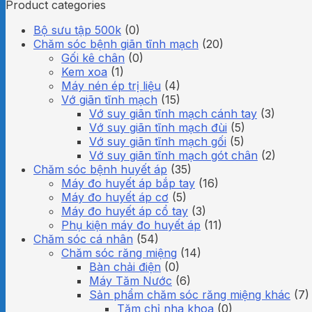
Product categories
Bộ sưu tập 500k
(0)
Chăm sóc bệnh giãn tĩnh mạch
(20)
Gối kê chân
(0)
Kem xoa
(1)
Máy nén ép trị liệu
(4)
Vớ giãn tĩnh mạch
(15)
Vớ suy giãn tĩnh mạch cánh tay
(3)
Vớ suy giãn tĩnh mạch đùi
(5)
Vớ suy giãn tĩnh mạch gối
(5)
Vớ suy giãn tĩnh mạch gót chân
(2)
Chăm sóc bệnh huyết áp
(35)
Máy đo huyết áp bắp tay
(16)
Máy đo huyết áp cơ
(5)
Máy đo huyết áp cổ tay
(3)
Phụ kiện máy đo huyết áp
(11)
Chăm sóc cá nhân
(54)
Chăm sóc răng miệng
(14)
Bàn chải điện
(0)
Máy Tăm Nước
(6)
Sản phẩm chăm sóc răng miệng khác
(7)
Tăm chỉ nha khoa
(0)