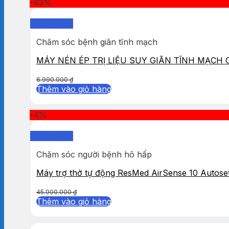
-43%
Quick View
Chăm sóc bệnh giãn tĩnh mạch
MÁY NÉN ÉP TRỊ LIỆU SUY GIÃN TĨNH MẠCH
6.990.000
₫
Thêm vào giỏ hàng
-4%
Quick View
Chăm sóc người bệnh hô hấp
Máy trợ thở tự động ResMed AirSense 10 Autose
45.000.000
₫
Thêm vào giỏ hàng