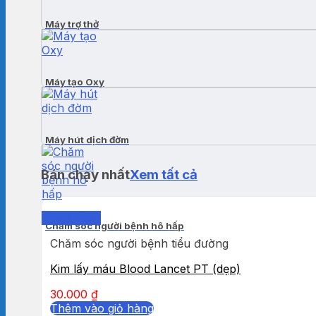
Máy trợ thở
Máy tạo Oxy
Máy hút dịch đờm
Bán chạy nhất
Xem tất cả
Quick View
Chăm sóc người bệnh hô hấp
Chăm sóc người bệnh tiểu đường
Kim lấy máu Blood Lancet PT (dẹp)
30.000
₫
Thêm vào giỏ hàng