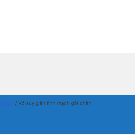
h mạch
/
Vớ suy giãn tĩnh mạch gót chân