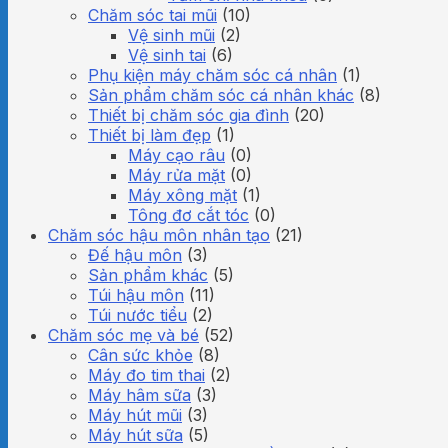
Chăm sóc tai mũi
(10)
Vệ sinh mũi
(2)
Vệ sinh tai
(6)
Phụ kiện máy chăm sóc cá nhân
(1)
Sản phẩm chăm sóc cá nhân khác
(8)
Thiết bị chăm sóc gia đình
(20)
Thiết bị làm đẹp
(1)
Máy cạo râu
(0)
Máy rửa mặt
(0)
Máy xông mặt
(1)
Tông đơ cắt tóc
(0)
Chăm sóc hậu môn nhân tạo
(21)
Đế hậu môn
(3)
Sản phẩm khác
(5)
Túi hậu môn
(11)
Túi nước tiểu
(2)
Chăm sóc mẹ và bé
(52)
Cân sức khỏe
(8)
Máy đo tim thai
(2)
Máy hâm sữa
(3)
Máy hút mũi
(3)
Máy hút sữa
(5)