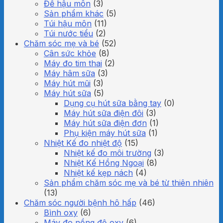
Đế hậu môn
(3)
Sản phẩm khác
(5)
Túi hậu môn
(11)
Túi nước tiểu
(2)
Chăm sóc mẹ và bé
(52)
Cân sức khỏe
(8)
Máy đo tim thai
(2)
Máy hâm sữa
(3)
Máy hút mũi
(3)
Máy hút sữa
(5)
Dụng cụ hút sữa bằng tay
(0)
Máy hút sữa điện đôi
(3)
Máy hút sữa điện đơn
(1)
Phụ kiện máy hút sữa
(1)
Nhiệt Kế đo nhiệt độ
(15)
Nhiệt kế đo môi trường
(3)
Nhiệt Kế Hồng Ngoại
(8)
Nhiệt kế kẹp nách
(4)
Sản phẩm chăm sóc mẹ và bé từ thiên nhiên
(13)
Chăm sóc người bệnh hô hấp
(46)
Bình oxy
(6)
Máy đo nồng độ oxy
(6)