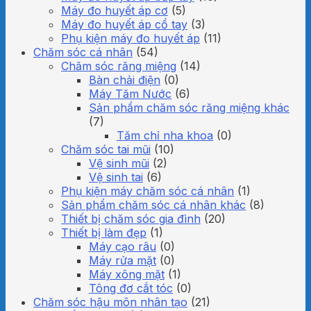
Máy đo huyết áp cơ
(5)
Máy đo huyết áp cổ tay
(3)
Phụ kiện máy đo huyết áp
(11)
Chăm sóc cá nhân
(54)
Chăm sóc răng miệng
(14)
Bàn chải điện
(0)
Máy Tăm Nước
(6)
Sản phẩm chăm sóc răng miệng khác
(7)
Tăm chỉ nha khoa
(0)
Chăm sóc tai mũi
(10)
Vệ sinh mũi
(2)
Vệ sinh tai
(6)
Phụ kiện máy chăm sóc cá nhân
(1)
Sản phẩm chăm sóc cá nhân khác
(8)
Thiết bị chăm sóc gia đình
(20)
Thiết bị làm đẹp
(1)
Máy cạo râu
(0)
Máy rửa mặt
(0)
Máy xông mặt
(1)
Tông đơ cắt tóc
(0)
Chăm sóc hậu môn nhân tạo
(21)