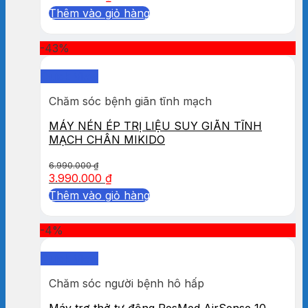
Thêm vào giỏ hàng
-43%
Quick View
Chăm sóc bệnh giãn tĩnh mạch
MÁY NÉN ÉP TRỊ LIỆU SUY GIÃN TĨNH
MẠCH CHÂN MIKIDO
6.990.000
₫
3.990.000
₫
Thêm vào giỏ hàng
-4%
Quick View
Chăm sóc người bệnh hô hấp
Máy trợ thở tự động ResMed AirSense 10