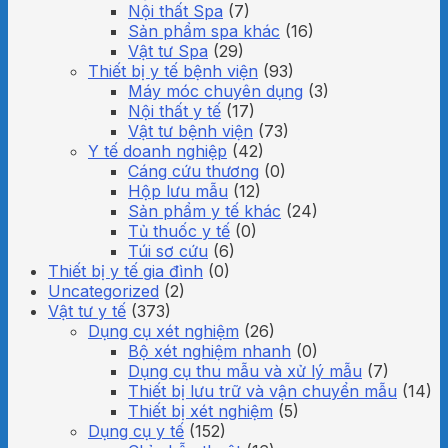
Nội thất Spa
(7)
Sản phẩm spa khác
(16)
Vật tư Spa
(29)
Thiết bị y tế bệnh viện
(93)
Máy móc chuyên dụng
(3)
Nội thất y tế
(17)
Vật tư bệnh viện
(73)
Y tế doanh nghiệp
(42)
Cáng cứu thương
(0)
Hộp lưu mẫu
(12)
Sản phẩm y tế khác
(24)
Tủ thuốc y tế
(0)
Túi sơ cứu
(6)
Thiết bị y tế gia đình
(0)
Uncategorized
(2)
Vật tư y tế
(373)
Dụng cụ xét nghiệm
(26)
Bộ xét nghiệm nhanh
(0)
Dụng cụ thu mẫu và xử lý mẫu
(7)
Thiết bị lưu trữ và vận chuyển mẫu
(14)
Thiết bị xét nghiệm
(5)
Dụng cụ y tế
(152)