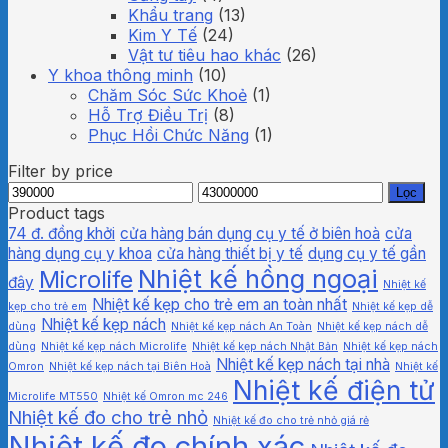
Khẩu trang
(13)
Kim Y Tế
(24)
Vật tư tiêu hao khác
(26)
Y khoa thông minh
(10)
Chăm Sóc Sức Khoẻ
(1)
Hỗ Trợ Điều Trị
(8)
Phục Hồi Chức Năng
(1)
Filter by price
Giá
Giá
Lọc
thấp
cao
Product tags
nhất
nhất
74 đ. đồng khởi
cửa hàng bán dụng cụ y tế ở biên hoà
cửa
hàng dụng cụ y khoa
cửa hàng thiết bị y tế
dụng cụ y tế gần
Nhiệt kế hồng ngoại
Microlife
đây
Nhiệt kế
Nhiệt kế kẹp cho trẻ em an toàn nhất
kẹp cho trẻ em
Nhiệt kế kẹp dễ
Nhiệt kế kẹp nách
dùng
Nhiệt kế kẹp nách An Toàn
Nhiệt kế kẹp nách dễ
dùng
Nhiệt kế kẹp nách Microlife
Nhiệt kế kẹp nách Nhật Bản
Nhiệt kế kẹp nách
Nhiệt kế kẹp nách tại nhà
Omron
Nhiệt kế kẹp nách tại Biên Hoà
Nhiệt kế
Nhiệt kế điện tử
Microlife MT550
Nhiệt kế Omron mc 246
Nhiệt kế đo cho trẻ nhỏ
Nhiệt kế đo cho trẻ nhỏ giá rẻ
Nhiệt kế đo chính xác