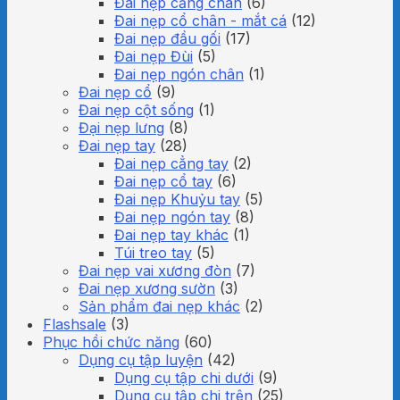
Đai nẹp cẳng chân
(6)
Đai nẹp cổ chân - mắt cá
(12)
Đai nẹp đầu gối
(17)
Đai nẹp Đùi
(5)
Đai nẹp ngón chân
(1)
Đai nẹp cổ
(9)
Đai nẹp cột sống
(1)
Đại nẹp lưng
(8)
Đai nẹp tay
(28)
Đai nẹp cẳng tay
(2)
Đai nẹp cổ tay
(6)
Đai nẹp Khuỷu tay
(5)
Đai nẹp ngón tay
(8)
Đai nẹp tay khác
(1)
Túi treo tay
(5)
Đai nẹp vai xương đòn
(7)
Đai nẹp xương sườn
(3)
Sản phẩm đai nẹp khác
(2)
Flashsale
(3)
Phục hồi chức năng
(60)
Dụng cụ tập luyện
(42)
Dụng cụ tập chi dưới
(9)
Dụng cụ tập chi trên
(25)