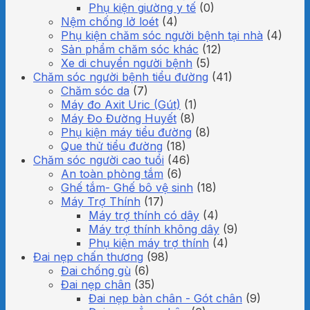
Phụ kiện giường y tế
(0)
Nệm chống lở loét
(4)
Phụ kiện chăm sóc người bệnh tại nhà
(4)
Sản phẩm chăm sóc khác
(12)
Xe di chuyển người bệnh
(5)
Chăm sóc người bệnh tiểu đường
(41)
Chăm sóc da
(7)
Máy đo Axit Uric (Gút)
(1)
Máy Đo Đường Huyết
(8)
Phụ kiện máy tiểu đường
(8)
Que thử tiểu đường
(18)
Chăm sóc người cao tuổi
(46)
An toàn phòng tắm
(6)
Ghế tắm- Ghế bô vệ sinh
(18)
Máy Trợ Thính
(17)
Máy trợ thính có dây
(4)
Máy trợ thính không dây
(9)
Phụ kiện máy trợ thính
(4)
Đai nẹp chấn thương
(98)
Đai chống gù
(6)
Đai nẹp chân
(35)
Đai nẹp bàn chân - Gót chân
(9)