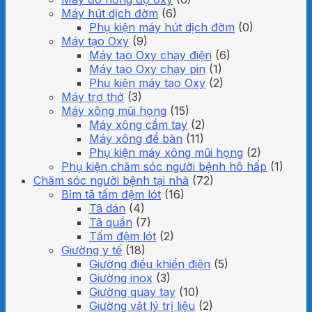
Máy hút dịch đờm
(6)
Phụ kiện máy hút dịch đờm
(0)
Máy tạo Oxy
(9)
Máy tạo Oxy chạy điện
(6)
Máy tạo Oxy chạy pin
(1)
Phụ kiện máy tạo Oxy
(2)
Máy trợ thở
(3)
Máy xông mũi họng
(15)
Máy xông cầm tay
(2)
Máy xông để bàn
(11)
Phụ kiện máy xông mũi họng
(2)
Phụ kiện chăm sóc người bệnh hô hấp
(1)
Chăm sóc người bệnh tại nhà
(72)
Bỉm tã tấm đệm lót
(16)
Tã dán
(4)
Tã quần
(7)
Tấm đệm lót
(2)
Giường y tế
(18)
Giường điều khiển điện
(5)
Giường inox
(3)
Giường quay tay
(10)
Giường vật lý trị liệu
(2)