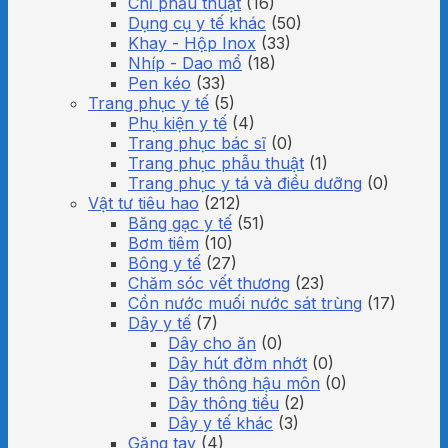
Chỉ phẫu thuật
(16)
Dụng cụ y tế khác
(50)
Khay - Hộp Inox
(33)
Nhíp - Dao mổ
(18)
Pen kéo
(33)
Trang phục y tế
(5)
Phụ kiện y tế
(4)
Trang phục bác sĩ
(0)
Trang phục phẫu thuật
(1)
Trang phục y tá và điều dưỡng
(0)
Vật tư tiêu hao
(212)
Băng gạc y tế
(51)
Bơm tiêm
(10)
Bông y tế
(27)
Chăm sóc vết thương
(23)
Cồn nước muối nước sát trùng
(17)
Dây y tế
(7)
Dây cho ăn
(0)
Dây hút đờm nhớt
(0)
Dây thông hậu môn
(0)
Dây thông tiểu
(2)
Dây y tế khác
(3)
Găng tay
(4)