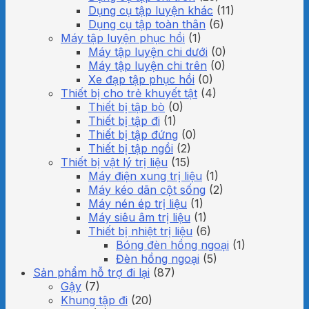
Dụng cụ tập luyện khác
(11)
Dụng cụ tập toàn thân
(6)
Máy tập luyện phục hồi
(1)
Máy tập luyện chi dưới
(0)
Máy tập luyện chi trên
(0)
Xe đạp tập phục hồi
(0)
Thiết bị cho trẻ khuyết tật
(4)
Thiết bị tập bò
(0)
Thiết bị tập đi
(1)
Thiết bị tập đứng
(0)
Thiết bị tập ngồi
(2)
Thiết bị vật lý trị liệu
(15)
Máy điện xung trị liệu
(1)
Máy kéo dãn cột sống
(2)
Máy nén ép trị liệu
(1)
Máy siêu âm trị liệu
(1)
Thiết bị nhiệt trị liệu
(6)
Bóng đèn hồng ngoại
(1)
Đèn hồng ngoại
(5)
Sản phẩm hỗ trợ đi lại
(87)
Gậy
(7)
Khung tập đi
(20)