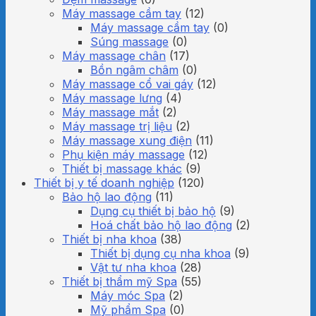
Máy massage cầm tay
(12)
Máy massage cầm tay
(0)
Súng massage
(0)
Máy massage chân
(17)
Bồn ngâm châm
(0)
Máy massage cổ vai gáy
(12)
Máy massage lưng
(4)
Máy massage mắt
(2)
Máy massage trị liệu
(2)
Máy massage xung điện
(11)
Phụ kiện máy massage
(12)
Thiết bị massage khác
(9)
Thiết bị y tế doanh nghiệp
(120)
Bảo hộ lao động
(11)
Dụng cụ thiết bị bảo hộ
(9)
Hoá chất bảo hộ lao động
(2)
Thiết bị nha khoa
(38)
Thiết bị dụng cụ nha khoa
(9)
Vật tư nha khoa
(28)
Thiết bị thẩm mỹ Spa
(55)
Máy móc Spa
(2)
Mỹ phẩm Spa
(0)