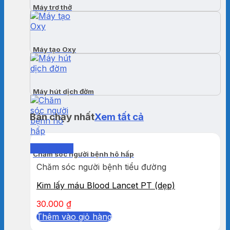
Máy trợ thở
Máy tạo Oxy
Máy hút dịch đờm
Bán chạy nhất
Xem tất cả
Quick View
Chăm sóc người bệnh hô hấp
Chăm sóc người bệnh tiểu đường
Kim lấy máu Blood Lancet PT (dẹp)
30.000
₫
Thêm vào giỏ hàng