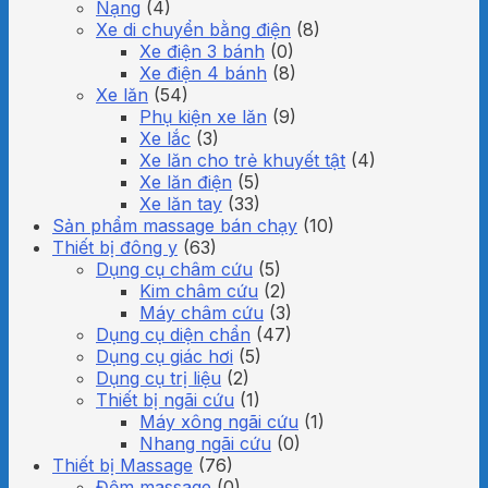
Nạng
(4)
Xe di chuyển bằng điện
(8)
Xe điện 3 bánh
(0)
Xe điện 4 bánh
(8)
Xe lăn
(54)
Phụ kiện xe lăn
(9)
Xe lắc
(3)
Xe lăn cho trẻ khuyết tật
(4)
Xe lăn điện
(5)
Xe lăn tay
(33)
Sản phẩm massage bán chạy
(10)
Thiết bị đông y
(63)
Dụng cụ châm cứu
(5)
Kim châm cứu
(2)
Máy châm cứu
(3)
Dụng cụ diện chẩn
(47)
Dụng cụ giác hơi
(5)
Dụng cụ trị liệu
(2)
Thiết bị ngãi cứu
(1)
Máy xông ngãi cứu
(1)
Nhang ngãi cứu
(0)
Thiết bị Massage
(76)
Đệm massage
(0)