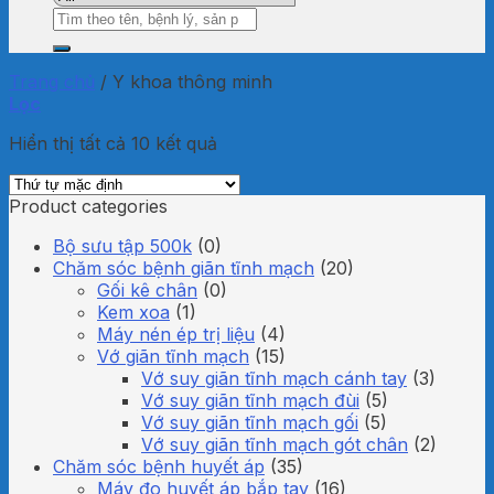
Tìm
kiếm:
Trang chủ
/
Y khoa thông minh
Lọc
Hiển thị tất cả 10 kết quả
Product categories
Bộ sưu tập 500k
(0)
Chăm sóc bệnh giãn tĩnh mạch
(20)
Gối kê chân
(0)
Kem xoa
(1)
Máy nén ép trị liệu
(4)
Vớ giãn tĩnh mạch
(15)
Vớ suy giãn tĩnh mạch cánh tay
(3)
Vớ suy giãn tĩnh mạch đùi
(5)
Vớ suy giãn tĩnh mạch gối
(5)
Vớ suy giãn tĩnh mạch gót chân
(2)
Chăm sóc bệnh huyết áp
(35)
Máy đo huyết áp bắp tay
(16)