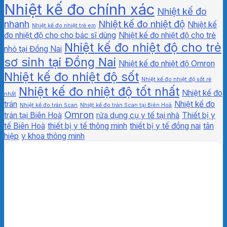
Nhiệt kế đo chính xác
Nhiệt kế đo
nhanh
Nhiệt kế đo nhiệt độ
Nhiệt kế
Nhiệt kế đo nhiệt trẻ em
đo nhiệt độ cho cho bác sĩ dùng
Nhiệt kế đo nhiệt độ cho trẻ
Nhiệt kế đo nhiệt độ cho trẻ
nhỏ tại Đồng Nai
sơ sinh tại Đồng Nai
Nhiệt kế đo nhiệt độ Omron
Nhiệt kế đo nhiệt độ sốt
Nhiệt kế đo nhiệt độ sốt rẻ
Nhiệt kế đo nhiệt độ tốt nhất
Nhiệt kế đo
nhất
trán
Nhiệt kế đo
Nhiệt kế đo trán Scan
Nhiệt kế đo trán Scan tại Biên Hoà
Omron
trán tại Biên Hoà
rửa dụng cụ y tế tại nhà
Thiết bị y
tế Biên Hoà
thiết bị y tế thông minh
thiết bị y tế đồng nai
tân
hiệp
y khoa thông minh