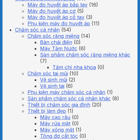
Máy đo huyết áp bắp tay
(16)
Máy đo huyết áp cơ
(5)
Máy đo huyết áp cổ tay
(3)
Phụ kiện máy đo huyết áp
(11)
Chăm sóc cá nhân
(54)
Chăm sóc răng miệng
(14)
Bàn chải điện
(0)
Máy Tăm Nước
(6)
Sản phẩm chăm sóc răng miệng khác
(7)
Tăm chỉ nha khoa
(0)
Chăm sóc tai mũi
(10)
Vệ sinh mũi
(2)
Vệ sinh tai
(6)
Phụ kiện máy chăm sóc cá nhân
(1)
Sản phẩm chăm sóc cá nhân khác
(8)
Thiết bị chăm sóc gia đình
(20)
Thiết bị làm đẹp
(1)
Máy cạo râu
(0)
Máy rửa mặt
(0)
Máy xông mặt
(1)
Tông đơ cắt tóc
(0)