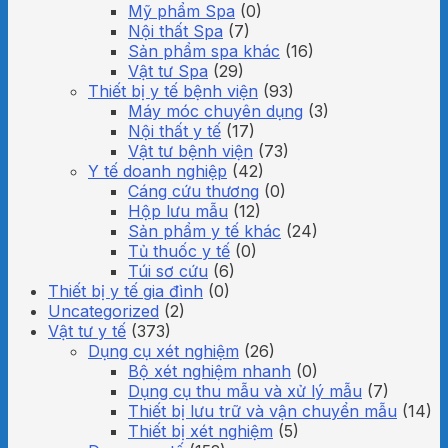
Mỹ phẩm Spa
(0)
Nội thất Spa
(7)
Sản phẩm spa khác
(16)
Vật tư Spa
(29)
Thiết bị y tế bệnh viện
(93)
Máy móc chuyên dụng
(3)
Nội thất y tế
(17)
Vật tư bệnh viện
(73)
Y tế doanh nghiệp
(42)
Cáng cứu thương
(0)
Hộp lưu mẫu
(12)
Sản phẩm y tế khác
(24)
Tủ thuốc y tế
(0)
Túi sơ cứu
(6)
Thiết bị y tế gia đình
(0)
Uncategorized
(2)
Vật tư y tế
(373)
Dụng cụ xét nghiệm
(26)
Bộ xét nghiệm nhanh
(0)
Dụng cụ thu mẫu và xử lý mẫu
(7)
Thiết bị lưu trữ và vận chuyển mẫu
(14)
Thiết bị xét nghiệm
(5)