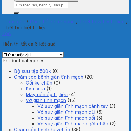
Tìm
kiếm:
Trang chủ
/
Phục hồi chức năng
/
Thiết bị vật lý trị liệu
/
Thiết bị nhiệt trị liệu
Lọc
Hiển thị tất cả 6 kết quả
Product categories
Bộ sưu tập 500k
(0)
Chăm sóc bệnh giãn tĩnh mạch
(20)
Gối kê chân
(0)
Kem xoa
(1)
Máy nén ép trị liệu
(4)
Vớ giãn tĩnh mạch
(15)
Vớ suy giãn tĩnh mạch cánh tay
(3)
Vớ suy giãn tĩnh mạch đùi
(5)
Vớ suy giãn tĩnh mạch gối
(5)
Vớ suy giãn tĩnh mạch gót chân
(2)
Chăm sóc bệnh huyết áp
(35)