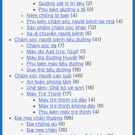
Giường vật lý trị liệu
(2)
Phụ kiện giường y tế
(0)
Nệm chống lở loét
(4)
Phụ kiện chăm sóc người bệnh tại nhà
(4)
Sản phẩm chăm sóc khác
(12)
Xe di chuyển người bệnh
(5)
Chăm sóc người bệnh tiểu đường
(41)
Chăm sóc da
(7)
Máy đo Axit Uric (Gút)
(1)
Máy Đo Đường Huyết
(8)
Phụ kiện máy tiểu đường
(8)
Que thử tiểu đường
(18)
Chăm sóc người cao tuổi
(46)
An toàn phòng tắm
(6)
Ghế tắm- Ghế bô vệ sinh
(18)
Máy Trợ Thính
(17)
Máy trợ thính có dây
(4)
Máy trợ thính không dây
(9)
Phụ kiện máy trợ thính
(4)
Đai nẹp chấn thương
(98)
Đai chống gù
(6)
Đai nẹp chân
(35)