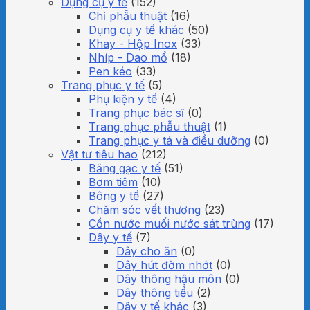
Dụng cụ y tế
(152)
Chỉ phẫu thuật
(16)
Dụng cụ y tế khác
(50)
Khay - Hộp Inox
(33)
Nhíp - Dao mổ
(18)
Pen kéo
(33)
Trang phục y tế
(5)
Phụ kiện y tế
(4)
Trang phục bác sĩ
(0)
Trang phục phẫu thuật
(1)
Trang phục y tá và điều dưỡng
(0)
Vật tư tiêu hao
(212)
Băng gạc y tế
(51)
Bơm tiêm
(10)
Bông y tế
(27)
Chăm sóc vết thương
(23)
Cồn nước muối nước sát trùng
(17)
Dây y tế
(7)
Dây cho ăn
(0)
Dây hút đờm nhớt
(0)
Dây thông hậu môn
(0)
Dây thông tiểu
(2)
Dây y tế khác
(3)