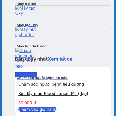
Máy trợ thở
Máy tạo Oxy
Máy hút dịch đờm
Bán chạy nhất
Xem tất cả
Quick View
Chăm sóc người bệnh hô hấp
Chăm sóc người bệnh tiểu đường
Kim lấy máu Blood Lancet PT (dẹp)
30.000
₫
Thêm vào giỏ hàng