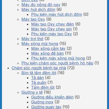
Máy đo nồng độ oxy
(6)
Máy hút dịch đờm
(6)
Phụ kiện máy hút dịch đờm
(0)
Máy tạo Oxy
(9)
Máy tạo Oxy chạy điện
(6)
Máy tạo Oxy chạy pin
(1)
Phụ kiện máy tạo Oxy
(2)
Máy trợ thở
(3)
Máy xông mũi họng
(15)
Máy xông cầm tay
(2)
Máy xông để bàn
(11)
Phụ kiện máy xông mũi họng
(2)
Phụ kiện chăm sóc người bệnh hô hấp
(1)
Chăm sóc người bệnh tại nhà
(72)
Bỉm tã tấm đệm lót
(16)
Tã dán
(4)
Tã quần
(7)
Tấm đệm lót
(2)
Giường y tế
(18)
Giường điều khiển điện
(5)
Giường inox
(3)
Giường quay tay
(10)