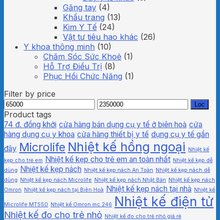
Găng tay
(4)
Khẩu trang
(13)
Kim Y Tế
(24)
Vật tư tiêu hao khác
(26)
Y khoa thông minh
(10)
Chăm Sóc Sức Khoẻ
(1)
Hỗ Trợ Điều Trị
(8)
Phục Hồi Chức Năng
(1)
Filter by price
Giá
Giá
Lọc
thấp
cao
Product tags
nhất
nhất
74 đ. đồng khởi
cửa hàng bán dụng cụ y tế ở biên hoà
cửa
hàng dụng cụ y khoa
cửa hàng thiết bị y tế
dụng cụ y tế gần
Nhiệt kế hồng ngoại
Microlife
đây
Nhiệt kế
Nhiệt kế kẹp cho trẻ em an toàn nhất
kẹp cho trẻ em
Nhiệt kế kẹp dễ
Nhiệt kế kẹp nách
dùng
Nhiệt kế kẹp nách An Toàn
Nhiệt kế kẹp nách dễ
dùng
Nhiệt kế kẹp nách Microlife
Nhiệt kế kẹp nách Nhật Bản
Nhiệt kế kẹp nách
Nhiệt kế kẹp nách tại nhà
Omron
Nhiệt kế kẹp nách tại Biên Hoà
Nhiệt kế
Nhiệt kế điện tử
Microlife MT550
Nhiệt kế Omron mc 246
Nhiệt kế đo cho trẻ nhỏ
Nhiệt kế đo cho trẻ nhỏ giá rẻ