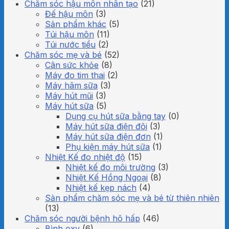
Chăm sóc hậu môn nhân tạo
(21)
Đế hậu môn
(3)
Sản phẩm khác
(5)
Túi hậu môn
(11)
Túi nước tiểu
(2)
Chăm sóc mẹ và bé
(52)
Cân sức khỏe
(8)
Máy đo tim thai
(2)
Máy hâm sữa
(3)
Máy hút mũi
(3)
Máy hút sữa
(5)
Dụng cụ hút sữa bằng tay
(0)
Máy hút sữa điện đôi
(3)
Máy hút sữa điện đơn
(1)
Phụ kiện máy hút sữa
(1)
Nhiệt Kế đo nhiệt độ
(15)
Nhiệt kế đo môi trường
(3)
Nhiệt Kế Hồng Ngoại
(8)
Nhiệt kế kẹp nách
(4)
Sản phẩm chăm sóc mẹ và bé từ thiên nhiên
(13)
Chăm sóc người bệnh hô hấp
(46)
Bình oxy
(6)