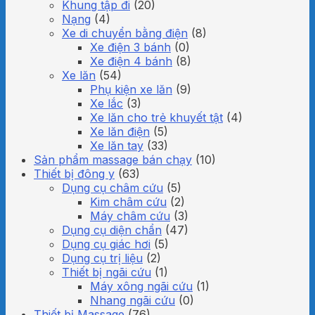
Khung tập đi
(20)
Nạng
(4)
Xe di chuyển bằng điện
(8)
Xe điện 3 bánh
(0)
Xe điện 4 bánh
(8)
Xe lăn
(54)
Phụ kiện xe lăn
(9)
Xe lắc
(3)
Xe lăn cho trẻ khuyết tật
(4)
Xe lăn điện
(5)
Xe lăn tay
(33)
Sản phẩm massage bán chạy
(10)
Thiết bị đông y
(63)
Dụng cụ châm cứu
(5)
Kim châm cứu
(2)
Máy châm cứu
(3)
Dụng cụ diện chẩn
(47)
Dụng cụ giác hơi
(5)
Dụng cụ trị liệu
(2)
Thiết bị ngãi cứu
(1)
Máy xông ngãi cứu
(1)
Nhang ngãi cứu
(0)
Thiết bị Massage
(76)