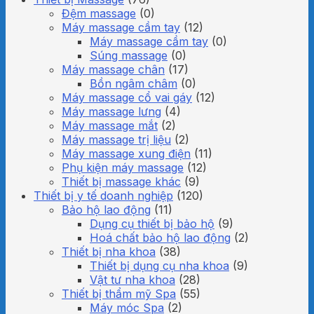
Đệm massage
(0)
Máy massage cầm tay
(12)
Máy massage cầm tay
(0)
Súng massage
(0)
Máy massage chân
(17)
Bồn ngâm châm
(0)
Máy massage cổ vai gáy
(12)
Máy massage lưng
(4)
Máy massage mắt
(2)
Máy massage trị liệu
(2)
Máy massage xung điện
(11)
Phụ kiện máy massage
(12)
Thiết bị massage khác
(9)
Thiết bị y tế doanh nghiệp
(120)
Bảo hộ lao động
(11)
Dụng cụ thiết bị bảo hộ
(9)
Hoá chất bảo hộ lao động
(2)
Thiết bị nha khoa
(38)
Thiết bị dụng cụ nha khoa
(9)
Vật tư nha khoa
(28)
Thiết bị thẩm mỹ Spa
(55)
Máy móc Spa
(2)