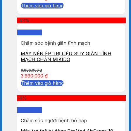
Thêm vào giỏ hàng
-43%
Quick View
Chăm sóc bệnh giãn tĩnh mạch
MÁY NÉN ÉP TRỊ LIỆU SUY GIÃN TĨNH
MẠCH CHÂN MIKIDO
6.990.000
₫
3.990.000
₫
Thêm vào giỏ hàng
-4%
Quick View
Chăm sóc người bệnh hô hấp
Máy trợ thở tự động ResMed AirSense 10