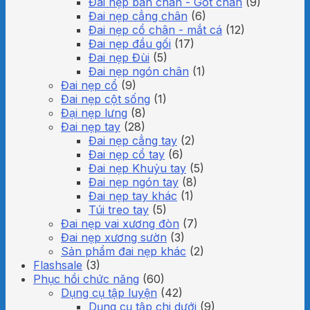
Đai nẹp bàn chân - Gót chân
(9)
Đai nẹp cẳng chân
(6)
Đai nẹp cổ chân - mắt cá
(12)
Đai nẹp đầu gối
(17)
Đai nẹp Đùi
(5)
Đai nẹp ngón chân
(1)
Đai nẹp cổ
(9)
Đai nẹp cột sống
(1)
Đại nẹp lưng
(8)
Đai nẹp tay
(28)
Đai nẹp cẳng tay
(2)
Đai nẹp cổ tay
(6)
Đai nẹp Khuỷu tay
(5)
Đai nẹp ngón tay
(8)
Đai nẹp tay khác
(1)
Túi treo tay
(5)
Đai nẹp vai xương đòn
(7)
Đai nẹp xương sườn
(3)
Sản phẩm đai nẹp khác
(2)
Flashsale
(3)
Phục hồi chức năng
(60)
Dụng cụ tập luyện
(42)
Dụng cụ tập chi dưới
(9)