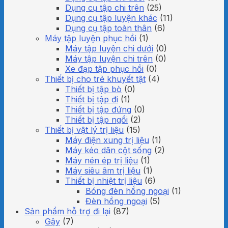
Dụng cụ tập chi trên
(25)
Dụng cụ tập luyện khác
(11)
Dụng cụ tập toàn thân
(6)
Máy tập luyện phục hồi
(1)
Máy tập luyện chi dưới
(0)
Máy tập luyện chi trên
(0)
Xe đạp tập phục hồi
(0)
Thiết bị cho trẻ khuyết tật
(4)
Thiết bị tập bò
(0)
Thiết bị tập đi
(1)
Thiết bị tập đứng
(0)
Thiết bị tập ngồi
(2)
Thiết bị vật lý trị liệu
(15)
Máy điện xung trị liệu
(1)
Máy kéo dãn cột sống
(2)
Máy nén ép trị liệu
(1)
Máy siêu âm trị liệu
(1)
Thiết bị nhiệt trị liệu
(6)
Bóng đèn hồng ngoại
(1)
Đèn hồng ngoại
(5)
Sản phẩm hỗ trợ đi lại
(87)
Gậy
(7)