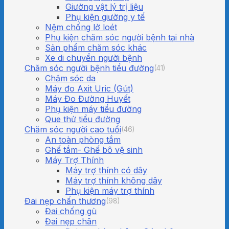
Giường vật lý trị liệu
Phụ kiện giường y tế
Nệm chống lở loét
Phụ kiện chăm sóc người bệnh tại nhà
Sản phẩm chăm sóc khác
Xe di chuyển người bệnh
Chăm sóc người bệnh tiểu đường
(41)
Chăm sóc da
Máy đo Axit Uric (Gút)
Máy Đo Đường Huyết
Phụ kiện máy tiểu đường
Que thử tiểu đường
Chăm sóc người cao tuổi
(46)
An toàn phòng tắm
Ghế tắm- Ghế bô vệ sinh
Máy Trợ Thính
Máy trợ thính có dây
Máy trợ thính không dây
Phụ kiện máy trợ thính
Đai nẹp chấn thương
(98)
Đai chống gù
Đai nẹp chân