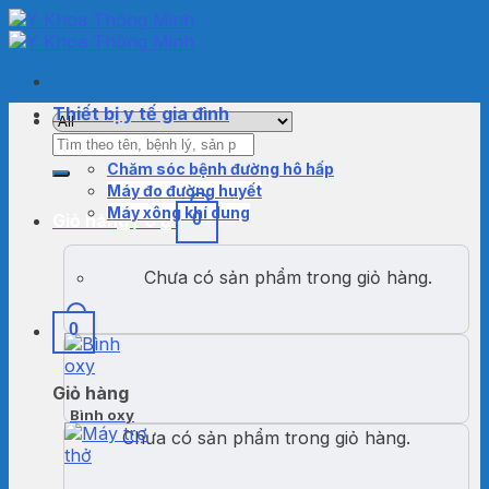
Skip
to
content
Thiết bị y tế gia đình
Tìm
kiếm:
Chăm sóc bệnh đường hô hấp
Máy đo đường huyết
Máy xông khí dung
Giỏ hàng /
0
₫
0
Chưa có sản phẩm trong giỏ hàng.
0
Giỏ hàng
Bình oxy
Chưa có sản phẩm trong giỏ hàng.