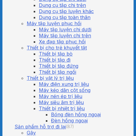
Dụng cụ tập chi trên
Dụng cụ tập luyện khác
Dụng cụ tập toàn thân
Máy tập luyện phục hồi
Máy tập luyện chi dưới
Máy tập luyện chi trên
Xe đạp tập phục hồi
Thiết bị cho trẻ khuyết tật
Thiết bị tập bò
Thiết bị tập đi
Thiết bị tập đứng
Thiết bị tập ngồi
Thiết bị vật lý trị liệu
Máy điện xung trị liệu
Máy kéo dãn cột sống
Máy nén ép trị liệu
Máy siêu âm trị liệu
Thiết bị nhiệt trị liệu
Bóng đèn hồng ngoại
Đèn hồng ngoại
Sản phẩm hỗ trợ đi lại
(87)
Gậy