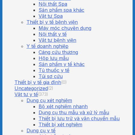
Nội thất Spa
Sản phẩm spa khác
Vật tư Spa
Thiết bị y tế bệnh viện
Máy móc chuyên dụng
Nội thất y tế
Vật tư bệnh viện
Y tế doanh nghiệp
Cáng cứu thương
Hộp lưu mẫu
Sản phẩm y tế khác
Tủ thuốc y tế
Túi sơ cứu
Thiết bị y tế gia đình
(0)
Uncategorized
(2)
Vật tư y tế
(373)
Dụng cụ xét nghiệm
Bộ xét nghiệm nhanh
Dụng cụ thu mẫu và xử lý mẫu
Thiết bị lưu trữ và vận chuyển mẫu
Thiết bị xét nghiệm
Dụng cụ y tế