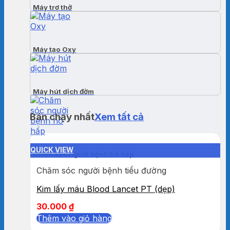
Máy trợ thở
Máy tạo Oxy
Máy hút dịch đờm
Bán chạy nhất
Xem tất cả
QUICK VIEW
Chăm sóc người bệnh hô hấp
Chăm sóc người bệnh tiểu đường
Kim lấy máu Blood Lancet PT (dẹp)
30.000
₫
Thêm vào giỏ hàng