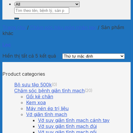
Tìm
kiếm:
Trang chủ
/
Chăm sóc hậu môn nhân tạo
/
Sản phẩm
khác
Lọc
Hiển thị tất cả 5 kết quả
Product categories
Bộ sưu tập 500k
(0)
Chăm sóc bệnh giãn tĩnh mạch
(20)
Gối kê chân
Kem xoa
Máy nén ép trị liệu
Vớ giãn tĩnh mạch
Vớ suy giãn tĩnh mạch cánh tay
Vớ suy giãn tĩnh mạch đùi
Vớ suy giãn tĩnh mạch gối