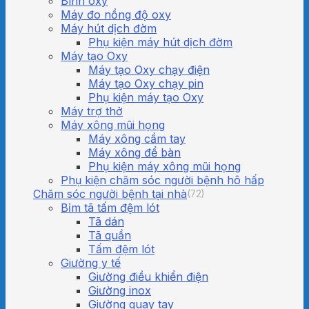
Bình oxy
Máy đo nồng độ oxy
Máy hút dịch đờm
Phụ kiện máy hút dịch đờm
Máy tạo Oxy
Máy tạo Oxy chạy điện
Máy tạo Oxy chạy pin
Phụ kiện máy tạo Oxy
Máy trợ thở
Máy xông mũi họng
Máy xông cầm tay
Máy xông để bàn
Phụ kiện máy xông mũi họng
Phụ kiện chăm sóc người bệnh hô hấp
Chăm sóc người bệnh tại nhà
(72)
Bỉm tã tấm đệm lót
Tã dán
Tã quần
Tấm đệm lót
Giường y tế
Giường điều khiển điện
Giường inox
Giường quay tay