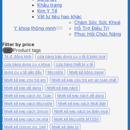
Khẩu trang
Kim Y Tế
Vật tư tiêu hao khác
Chăm Sóc Sức Khoẻ
Y khoa thông minh
Hỗ Trợ Điều Trị
(10)
Phục Hồi Chức Năng
Filter by price
G
G
Product tags
Lọc
t
c
74 đ. đồng khởi
cửa hàng bán dụng cụ y tế ở biên hoà
n
n
cửa hàng dụng cụ y khoa
cửa hàng thiết bị y tế
dụng cụ y tế gần đây
Microlife
Nhiệt kế hồng ngoại
Nhiệt kế kẹp cho trẻ em
Nhiệt kế kẹp cho trẻ em an toàn nhất
Nhiệt kế kẹp dễ dùng
Nhiệt kế kẹp nách
Nhiệt kế kẹp nách An Toàn
Nhiệt kế kẹp nách dễ dùng
Nhiệt kế kẹp nách Microlife
Nhiệt kế kẹp nách Nhật Bản
Nhiệt kế kẹp nách Omron
Nhiệt kế kẹp nách tại Biên Hoà
Nhiệt kế kẹp nách tại nhà
Nhiệt kế Microlife MT550
Nhiệt kế Omron mc 246
Nhiệt kế điện tử