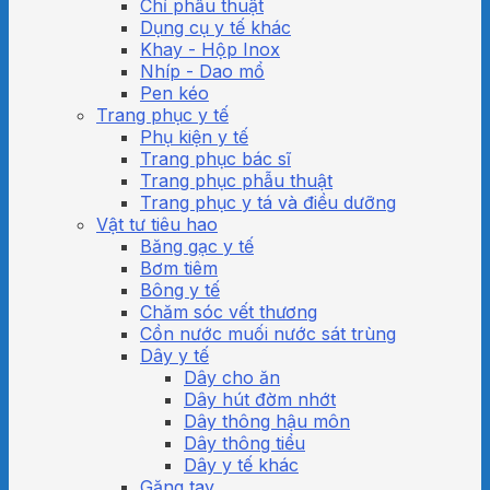
Chỉ phẫu thuật
Dụng cụ y tế khác
Khay - Hộp Inox
Nhíp - Dao mổ
Pen kéo
Trang phục y tế
Phụ kiện y tế
Trang phục bác sĩ
Trang phục phẫu thuật
Trang phục y tá và điều dưỡng
Vật tư tiêu hao
Băng gạc y tế
Bơm tiêm
Bông y tế
Chăm sóc vết thương
Cồn nước muối nước sát trùng
Dây y tế
Dây cho ăn
Dây hút đờm nhớt
Dây thông hậu môn
Dây thông tiểu
Dây y tế khác
Găng tay