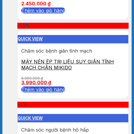
2.450.000
₫
Thêm vào giỏ hàng
-43%
QUICK VIEW
Chăm sóc bệnh giãn tĩnh mạch
MÁY NÉN ÉP TRỊ LIỆU SUY GIÃN TĨNH
MẠCH CHÂN MIKIDO
6.990.000
₫
3.990.000
₫
Thêm vào giỏ hàng
-4%
QUICK VIEW
Chăm sóc người bệnh hô hấp