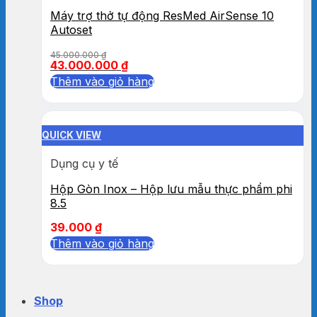
Máy trợ thở tự động ResMed AirSense 10
Autoset
45.000.000
₫
43.000.000
₫
Thêm vào giỏ hàng
QUICK VIEW
Dụng cụ y tế
Hộp Gòn Inox – Hộp lưu mẫu thực phẩm phi
8.5
39.000
₫
Thêm vào giỏ hàng
Shop