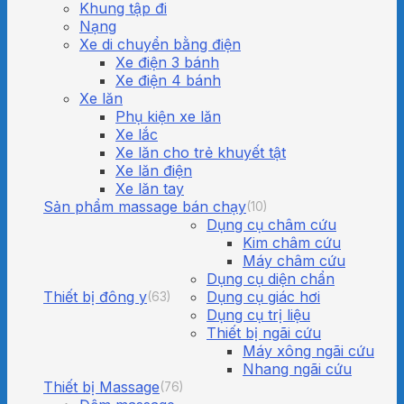
Khung tập đi
Nạng
Xe di chuyển bằng điện
Xe điện 3 bánh
Xe điện 4 bánh
Xe lăn
Phụ kiện xe lăn
Xe lắc
Xe lăn cho trẻ khuyết tật
Xe lăn điện
Xe lăn tay
Sản phẩm massage bán chạy
(10)
Dụng cụ châm cứu
Kim châm cứu
Máy châm cứu
Dụng cụ diện chẩn
Thiết bị đông y
Dụng cụ giác hơi
(63)
Dụng cụ trị liệu
Thiết bị ngãi cứu
Máy xông ngãi cứu
Nhang ngãi cứu
Thiết bị Massage
(76)