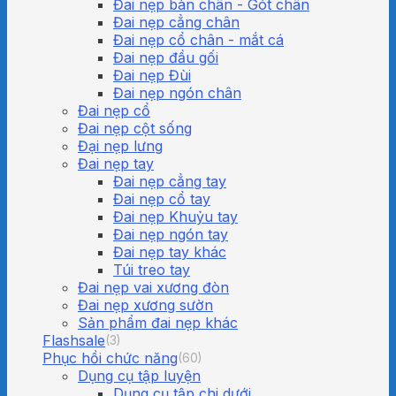
Đai nẹp bàn chân - Gót chân
Đai nẹp cẳng chân
Đai nẹp cổ chân - mắt cá
Đai nẹp đầu gối
Đai nẹp Đùi
Đai nẹp ngón chân
Đai nẹp cổ
Đai nẹp cột sống
Đại nẹp lưng
Đai nẹp tay
Đai nẹp cẳng tay
Đai nẹp cổ tay
Đai nẹp Khuỷu tay
Đai nẹp ngón tay
Đai nẹp tay khác
Túi treo tay
Đai nẹp vai xương đòn
Đai nẹp xương sườn
Sản phẩm đai nẹp khác
Flashsale
(3)
Phục hồi chức năng
(60)
Dụng cụ tập luyện
Dụng cụ tập chi dưới