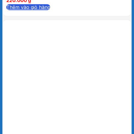
220.000
₫
Thêm vào giỏ hàng