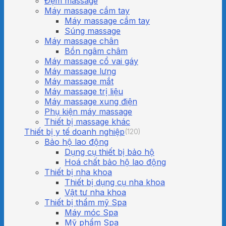
Đệm massage
Máy massage cầm tay
Máy massage cầm tay
Súng massage
Máy massage chân
Bồn ngâm châm
Máy massage cổ vai gáy
Máy massage lưng
Máy massage mắt
Máy massage trị liệu
Máy massage xung điện
Phụ kiện máy massage
Thiết bị massage khác
Thiết bị y tế doanh nghiệp
(120)
Bảo hộ lao động
Dụng cụ thiết bị bảo hộ
Hoá chất bảo hộ lao động
Thiết bị nha khoa
Thiết bị dụng cụ nha khoa
Vật tư nha khoa
Thiết bị thẩm mỹ Spa
Máy móc Spa
Mỹ phẩm Spa