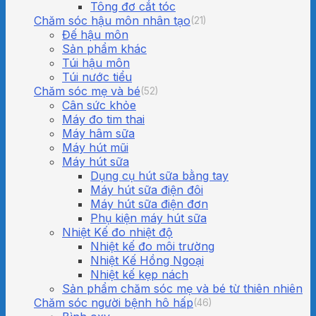
Tông đơ cắt tóc
Chăm sóc hậu môn nhân tạo
(21)
Đế hậu môn
Sản phẩm khác
Túi hậu môn
Túi nước tiểu
Chăm sóc mẹ và bé
(52)
Cân sức khỏe
Máy đo tim thai
Máy hâm sữa
Máy hút mũi
Máy hút sữa
Dụng cụ hút sữa bằng tay
Máy hút sữa điện đôi
Máy hút sữa điện đơn
Phụ kiện máy hút sữa
Nhiệt Kế đo nhiệt độ
Nhiệt kế đo môi trường
Nhiệt Kế Hồng Ngoại
Nhiệt kế kẹp nách
Sản phẩm chăm sóc mẹ và bé từ thiên nhiên
Chăm sóc người bệnh hô hấp
(46)