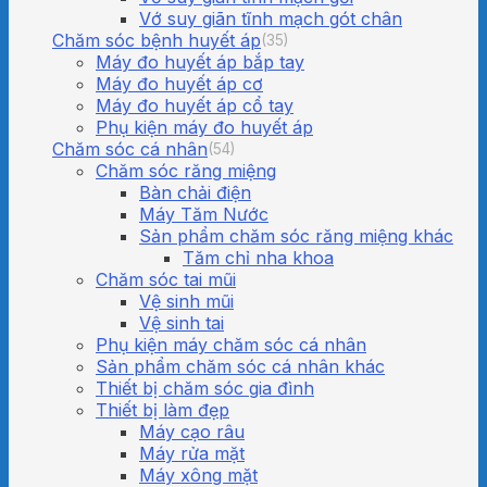
Vớ suy giãn tĩnh mạch gót chân
Chăm sóc bệnh huyết áp
(35)
Máy đo huyết áp bắp tay
Máy đo huyết áp cơ
Máy đo huyết áp cổ tay
Phụ kiện máy đo huyết áp
Chăm sóc cá nhân
(54)
Chăm sóc răng miệng
Bàn chải điện
Máy Tăm Nước
Sản phẩm chăm sóc răng miệng khác
Tăm chỉ nha khoa
Chăm sóc tai mũi
Vệ sinh mũi
Vệ sinh tai
Phụ kiện máy chăm sóc cá nhân
Sản phẩm chăm sóc cá nhân khác
Thiết bị chăm sóc gia đình
Thiết bị làm đẹp
Máy cạo râu
Máy rửa mặt
Máy xông mặt