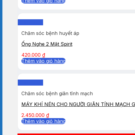
Thêm vào giỏ hàng
Quick View
Chăm sóc bệnh huyết áp
Ống Nghe 2 Mặt Spirit
420.000
₫
Thêm vào giỏ hàng
Quick View
Chăm sóc bệnh giãn tĩnh mạch
MÁY KHÍ NÉN CHO NGƯỜI GIÃN TÍNH MẠCH 
2.450.000
₫
Thêm vào giỏ hàng