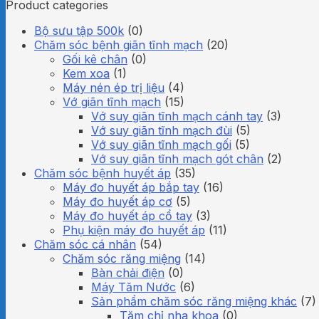
Product categories
Bộ sưu tập 500k
(0)
Chăm sóc bệnh giãn tĩnh mạch
(20)
Gối kê chân
(0)
Kem xoa
(1)
Máy nén ép trị liệu
(4)
Vớ giãn tĩnh mạch
(15)
Vớ suy giãn tĩnh mạch cánh tay
(3)
Vớ suy giãn tĩnh mạch đùi
(5)
Vớ suy giãn tĩnh mạch gối
(5)
Vớ suy giãn tĩnh mạch gót chân
(2)
Chăm sóc bệnh huyết áp
(35)
Máy đo huyết áp bắp tay
(16)
Máy đo huyết áp cơ
(5)
Máy đo huyết áp cổ tay
(3)
Phụ kiện máy đo huyết áp
(11)
Chăm sóc cá nhân
(54)
Chăm sóc răng miệng
(14)
Bàn chải điện
(0)
Máy Tăm Nước
(6)
Sản phẩm chăm sóc răng miệng khác
(7)
Tăm chỉ nha khoa
(0)