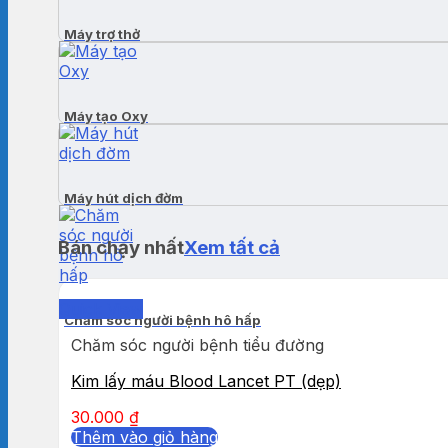
Máy trợ thở
Máy tạo Oxy
Máy hút dịch đờm
Bán chạy nhất
Xem tất cả
Quick View
Chăm sóc người bệnh hô hấp
Chăm sóc người bệnh tiểu đường
Kim lấy máu Blood Lancet PT (dẹp)
30.000
₫
Thêm vào giỏ hàng