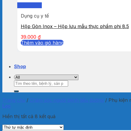
Quick View
Dụng cụ y tế
Hộp Gòn Inox – Hộp lưu mẫu thực phẩm phi 8.5
39.000
₫
Thêm vào giỏ hàng
Shop
Tìm
kiếm:
Trang chủ
/
Chăm sóc người bệnh tiểu đường
/
Phụ kiện 
Lọc
Hiển thị tất cả 8 kết quả