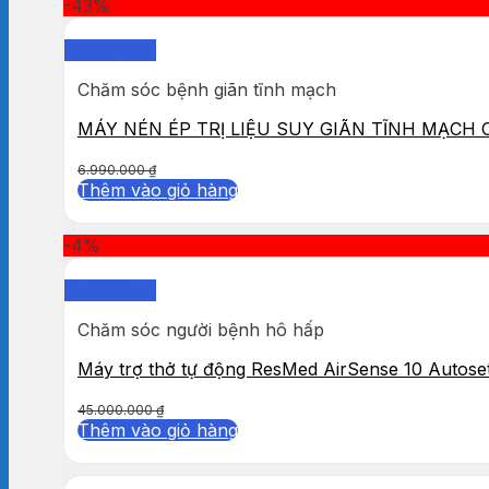
-43%
Quick View
Chăm sóc bệnh giãn tĩnh mạch
MÁY NÉN ÉP TRỊ LIỆU SUY GIÃN TĨNH MẠCH
6.990.000
₫
Thêm vào giỏ hàng
-4%
Quick View
Chăm sóc người bệnh hô hấp
Máy trợ thở tự động ResMed AirSense 10 Autose
45.000.000
₫
Thêm vào giỏ hàng