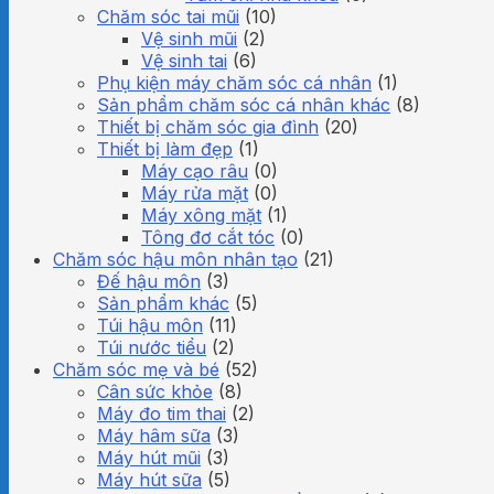
Chăm sóc tai mũi
(10)
Vệ sinh mũi
(2)
Vệ sinh tai
(6)
Phụ kiện máy chăm sóc cá nhân
(1)
Sản phẩm chăm sóc cá nhân khác
(8)
Thiết bị chăm sóc gia đình
(20)
Thiết bị làm đẹp
(1)
Máy cạo râu
(0)
Máy rửa mặt
(0)
Máy xông mặt
(1)
Tông đơ cắt tóc
(0)
Chăm sóc hậu môn nhân tạo
(21)
Đế hậu môn
(3)
Sản phẩm khác
(5)
Túi hậu môn
(11)
Túi nước tiểu
(2)
Chăm sóc mẹ và bé
(52)
Cân sức khỏe
(8)
Máy đo tim thai
(2)
Máy hâm sữa
(3)
Máy hút mũi
(3)
Máy hút sữa
(5)